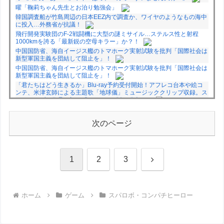
曜「鞠莉ちゃん先生とお泊り勉強会」
韓国調査船が竹島周辺の日本EEZ内で調査か、ワイヤのようなもの海中
に投入…外務省が抗議！
飛行開発実験団のF-2戦闘機に大型の謎ミサイル…ステルス性と射程
1000kmを誇る「最新鋭の空母キラー」か？！
中国国防省、海自イージス艦のトマホーク実射試験を批判「国際社会は
新型軍国主義を団結して阻止を」！
中国国防省、海自イージス艦のトマホーク実射試験を批判「国際社会は
新型軍国主義を団結して阻止を」！
「君たちはどう生きるか」Blu-ray予約受付開始！アフレコ台本や絵コ
ンテ、米津玄師による主題歌「地球儀」ミュージッククリップ収録。ス
タジオジブリ作品で初の「4K UHD」版も発売！！
★【ワートリ】今月新発売!!第27巻まとめ【コメント欄まとめます】
【しばらく固定記事です】
次のページ
★【ワートリ】今月第241話「遠征選抜試験㊲」第242話「遠征選抜試
験㊳」【コメント欄まとめます】【しばらく固定記事です】
★【ワートリ】風間隊3人≒忍田単騎くらいのイメージかな
次
1
2
3
Powered by livedoor 相互RSS
へ
ホーム
ゲーム
スパロボ・コンパチヒーロー