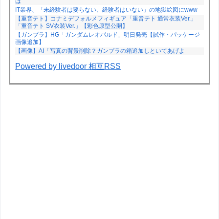
は
IT業界、「未経験者は要らない、経験者はいない」の地獄絵図にwww
【重音テト】コナミデフォルメフィギュア「重音テト 通常衣装Ver.」
「重音テト SV衣装Ver.」【彩色原型公開】
【ガンプラ】HG「ガンダムレオパルド」明日発売【試作・パッケージ
画像追加】
【画像】AI「写真の背景削除？ガンプラの箱追加しといてあげよ
Powered by livedoor 相互RSS