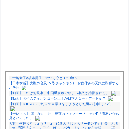
三十路女子×後輩男子、近づく心とすれ違い
【日本横断】大型の台風15号(チャンホン)…お盆休みの天気に影響する
おそれ
【動画】これはお見事。中国重慶市で珍しい事故が撮影される。
【動画】タイのティパンコーン王子が日本人女性とデートか？
【動画】DJI Neo2で釣りの自撮りをしようとした男の悲劇（ノ∇`）
【デレマス】 凛「なにこれ、蒼穹のファフナー？」モバP「資料だから
見といてくれ」
大将「何握りやしょう？」Z世代新人「じゃあサーモンで」社長「ぶほ
っw」部長「あー…」ワイ「ばっ、バカっ！すいません大将！」