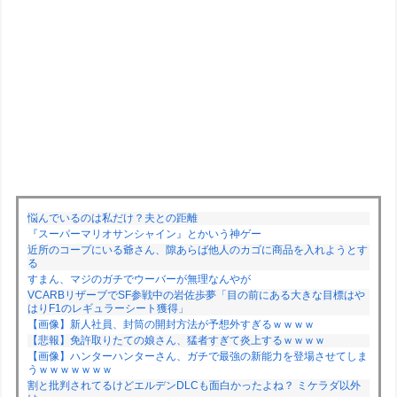
悩んでいるのは私だけ？夫との距離
『スーパーマリオサンシャイン』とかいう神ゲー
近所のコープにいる爺さん、隙あらば他人のカゴに商品を入れようとす
る
すまん、マジのガチでウーバーが無理なんやが
VCARBリザーブでSF参戦中の岩佐歩夢「目の前にある大きな目標はや
はりF1のレギュラーシート獲得」
【画像】新人社員、封筒の開封方法が予想外すぎるｗｗｗｗ
【悲報】免許取りたての娘さん、猛者すぎて炎上するｗｗｗｗ
【画像】ハンターハンターさん、ガチで最強の新能力を登場させてしま
うｗｗｗｗｗｗｗ
割と批判されてるけどエルデンDLCも面白かったよね？ ミケラダ以外