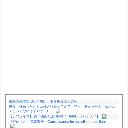
成長の先で気づいた想い、不器用な大人の恋
彼女「妊娠したかも…婦人科着いてきて」ワイ「分かったよ（嘘やんし
くじってないはずやぞ…）」
【ラブライブ】 翼「決めたよHand in Hand」【ハチナイ】
【デレマス】 高森藍子「Cause wanna be myself keep on fighting」