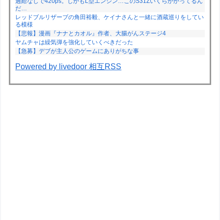
過給なしで420ps。しかもL型エンジン…このS31Zいくらかかってるん
だ…
レッドブルリザーブの角田裕毅、ケイナさんと一緒に酒蔵巡りをしてい
る模様
【悲報】漫画『ナナとカオル』作者、大腸がんステージ4
ヤムチャは繰気弾を強化していくべきだった
【急募】デブが主人公のゲームにありがちな事
Powered by livedoor 相互RSS