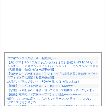
ブブ家のドタバタが、今日も愛おしい！
【ガンプラ】RG「アカツキガンダム(オオワシ装備)＆ HG 1/144 ゼウス
シルエット + カスタムジョイントパーツセット」【ガンダムベース限定
で明日発売・公式レビュー記事公開】
【負けヒロインが多すぎる！】タイトー「八奈見杏菜」制服姿でプライ
ズフィギュア化決定【彩色原型公開】
結局ガンプラのブランドでRGが一番ハズレがないよね？
【朗報】ぐらんぶるのヒロイン、遂にデレるwwww
【悲報】人気配信者「介護士やってる男って結構ブッサイクじゃね」
【画像】電車の『ドア横キープマン』、炎上wwwwwwww
低迷しても上位に戻ってこられるマクラーレンと戻ってこられないウィ
リアムズは何が違うの