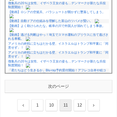
徴集兵の20％は女性、イザベラ王女の姿も…デンマークが新たな兵役
制度開始！
【動画】ロシアの空挺兵、パラシュートが開かずに墜落してしまう。
【動画】自動ドアの仕組みを理解した富山のツバメが賢い。
【動画】よく助けられたな。岐阜の川で外国人が溺れてしまう事故。
【動画】逃げる判断はやっ！埼玉でスマホ運転のプリウスに当て逃げさ
れる車載。
アメリカの終戦に立ちはだかる壁、イスラエルはトランプ和平案に「同
意せず」！
アメリカの終戦に立ちはだかる壁、イスラエルはトランプ和平案に「同
意せず」！
徴集兵の20％は女性、イザベラ王女の姿も…デンマークが新たな兵役
制度開始！
「君たちはどう生きるか」Blu-ray予約受付開始！アフレコ台本や絵コ
ンテ、米津玄師による主題歌「地球儀」ミュージッククリップ収録。ス
タジオジブリ作品で初の「4K UHD」版も発売！！
★【ワートリ】今月新発売!!第27巻まとめ【コメント欄まとめます】
次のページ
【しばらく固定記事です】
★【ワートリ】今月第241話「遠征選抜試験㊲」第242話「遠征選抜試
験㊳」【コメント欄まとめます】【しばらく固定記事です】
★【ワートリ】風間隊3人≒忍田単騎くらいのイメージかな
前
次
1
10
11
12
Powered by livedoor 相互RSS
へ
へ