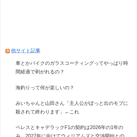
【悲報】「太鼓の達人」で発作を起こしたチーズ
牛丼、SNSで晒され嘲笑の的にされるｗｗｗｗ
【悲報？】チョコバナナクレープ定跡、敗れる
HRC（ホンダ・レーシング）折原氏「以前のF1
プロジェクトを経験した専門家を何人か呼び戻し
他サイト記事
ました」
車とかバイクのガラスコーティングってやっぱり時
普通二輪取ったやつが乗るべきバイクｗｗｗｗｗ
間経過で剥がれるの？
ｗｗ
海釣りって何が楽しいの？
Powered by livedoor 相互RSS
みいちゃんと山田さん「主人公がぽっと出のモブに
殺されて終わります」←これ
ペレスとキャデラックF1の契約は2026年の1年の
み、2027年に向けてウィリアムズと交渉開始との