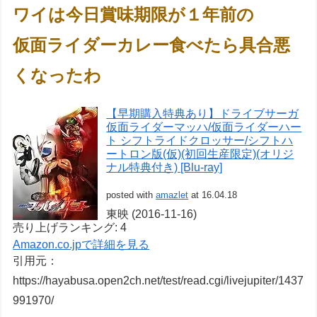
ワイは今日賞味期限が１年前の
仮面ライダーカレー食べたら具合悪
くなったわ
【早期購入特典あり】ドライブサーガ
仮面ライダーマッハ/仮面ライダーハー
ト シフトライドクロッサー/シフトハ
ートロン版(仮)(初回生産限定)(オリジ
ナル特典付き) [Blu-ray]
posted with
amazlet
at 16.04.18
東映 (2016-11-16)
売り上げランキング: 4
Amazon.co.jpで詳細を見る
引用元：
https://hayabusa.open2ch.net/test/read.cgi/livejupiter/1437
991970/