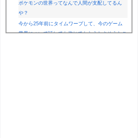
ポケモンの世界ってなんで人間が支配してるん
や？
今から25年前にタイムワープして、今のゲーム
業界について話しても信じてもらえなさそうなこ
とは？
【スト6】竹内ジョン選手「どう考えても調整の
時期がおかしい。大会の真っただ中にコンセプト
が変わるほどの調整、大会が終わった後は微調
整。趣旨が一貫してない」
【画像】JKの間で流行ってるこのゲームの正式
名称、誰も知らないｗｗｗｗ
【正論】X民「真の弱者男性は恋愛ゲームとかア
ニメ見てない。本当の闇を見せるね」←170000
バズwwwwwww