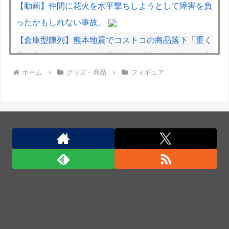
【動画】仲間に花火を水平撃ちしようとして障害を負
ったかもしれない事故。
【倉庫型陳列】熊本地震でコストコの商品落下「重く
受け止めております」地震大国で「高積み陳列」が心
ホーム
グッズ・商品
フィギュア
配...IKEAにも聞いた
【動画】名古屋栄で不良外人が警察官を突き飛ばす。
逮捕しろやｗｗｗ
【動画】野菜売りのおじさんにドローンを特攻させる
おそロシア。
廃止すべき地方空港は？！
廃止すべき地方空港は？！
「君たちはどう生きるか」Blu-ray予約受付開始！ア
フレコ台本や絵コンテ、米津玄師による主題歌「地球
儀」ミュージッククリップ収録。スタジオジブリ作品