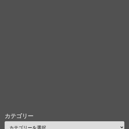
で初の「4K UHD」版も発売！！
★【ワートリ】今月新発売!!第27巻まとめ【コメント
欄まとめます】【しばらく固定記事です】
★【ワートリ】今月第241話「遠征選抜試験㊲」第
242話「遠征選抜試験㊳」【コメント欄まとめます】
【しばらく固定記事です】
★【ワートリ】風間隊3人≒忍田単騎くらいのイメー
ジかな
Powered by livedoor 相互RSS
カテゴリー