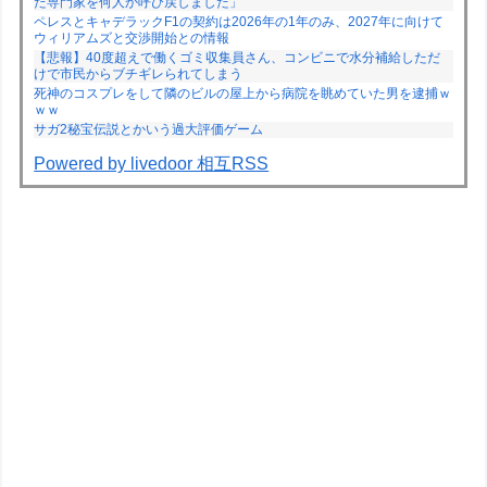
た専門家を何人か呼び戻しました」
ペレスとキャデラックF1の契約は2026年の1年のみ、2027年に向けて
ウィリアムズと交渉開始との情報
【悲報】40度超えで働くゴミ収集員さん、コンビニで水分補給しただ
けで市民からブチギレられてしまう
死神のコスプレをして隣のビルの屋上から病院を眺めていた男を逮捕ｗ
ｗｗ
サガ2秘宝伝説とかいう過大評価ゲーム
Powered by livedoor 相互RSS