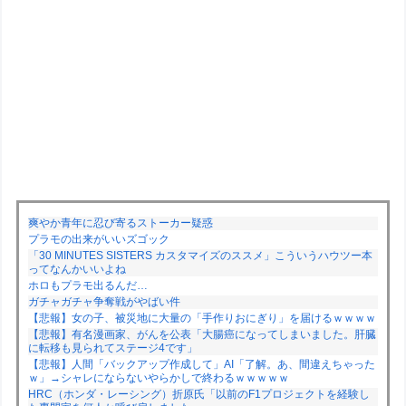
爽やか青年に忍び寄るストーカー疑惑
プラモの出来がいいズゴック
「30 MINUTES SISTERS カスタマイズのススメ」こういうハウツー本
ってなんかいいよね
ホロもプラモ出るんだ…
ガチャガチャ争奪戦がやばい件
【悲報】女の子、被災地に大量の「手作りおにぎり」を届けるｗｗｗｗ
【悲報】有名漫画家、がんを公表「大腸癌になってしまいました。肝臓
に転移も見られてステージ4です」
【悲報】人間「バックアップ作成して」AI「了解。あ、間違えちゃった
ｗ」→シャレにならないやらかしで終わるｗｗｗｗｗ
HRC（ホンダ・レーシング）折原氏「以前のF1プロジェクトを経験し