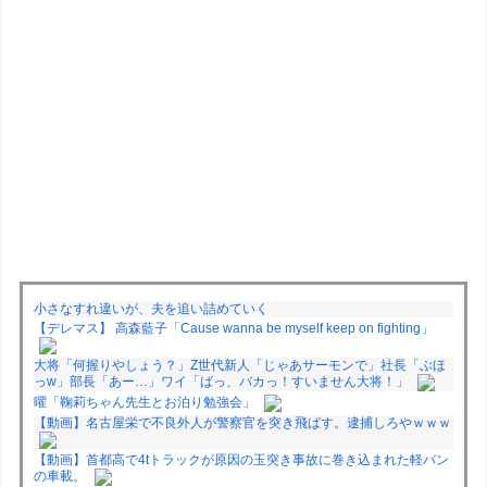
小さなすれ違いが、夫を追い詰めていく
【デレマス】 高森藍子「Cause wanna be myself keep on fighting」
大将「何握りやしょう？」Z世代新人「じゃあサーモンで」社長「ぶほ
っw」部長「あー…」ワイ「ばっ、バカっ！すいません大将！」
曜「鞠莉ちゃん先生とお泊り勉強会」
【動画】名古屋栄で不良外人が警察官を突き飛ばす。逮捕しろやｗｗｗ
【動画】首都高で4tトラックが原因の玉突き事故に巻き込まれた軽バン
の車載。