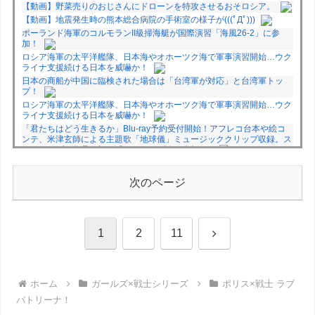
【動画】野菜売りのおじさんにドローンを特攻させるおそロシア。
【動画】地震発生時の熊本総合病院の手術室の様子が(((ﾟДﾟ)))
ポーランド海軍のコルモランII級掃海艇が国際演習「海風26-2」に参
加！
ロシア海軍の太平洋艦隊、日本海やオホーツク海で軍事演習開始…ウク
ライナ支援続ける日本を威嚇か！
日本の商船が中国に臨検された場合は「台湾軍が対応」と台湾軍トッ
プ！
ロシア海軍の太平洋艦隊、日本海やオホーツク海で軍事演習開始…ウク
ライナ支援続ける日本を威嚇か！
「君たちはどう生きるか」Blu-ray予約受付開始！アフレコ台本や絵コ
ンテ、米津玄師による主題歌「地球儀」ミュージッククリップ収録。ス
タジオジブリ作品で初の「4K UHD」版も発売！！
★【ワートリ】今月新発売!!第27巻まとめ【コメント欄まとめます】
【しばらく固定記事です】
次のページ
★【ワートリ】今月第241話「遠征選抜試験㊲」第242話「遠征選抜試
験㊳」【コメント欄まとめます】【しばらく固定記事です】
★【ワートリ】風間隊3人≒忍田単騎くらいのイメージかな
次
1
2
11
Powered by livedoor 相互RSS
へ
ホーム
ガールズ×戦士シリーズ
ポリス×戦士 ラブ
パトリーナ！