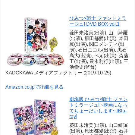
ひみつ×戦士 ファントミラ
ージュ! DVD BOX vol.1
菱田未渚美(出演), 山口綺羅
(出演), 原田都愛(出演), 本田
翼(出演), 関口メンディ(出
演), 石田ニコル(出演), 黒石
高大(出演), ぺえ(出演), 斎藤
工(出演), 豊永利行(出演), 三
池崇史(監督)
KADOKAWA メディアファクトリー (2019-10-25)
Amazon.co.jpで詳細を見る
劇場版 ひみつ×戦士 ファン
トミラージュ! ~映画になっ
てちょーだいします~ [Blu-
ray]
菱田未渚美(出演), 山口綺羅
(出演), 原田都愛(出演), 石井