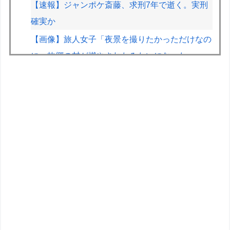
【速報】ジャンポケ斎藤、求刑7年で逝く。実刑
確実か
【画像】旅人女子「夜景を撮りたかっただけなの
に、故郷の村が燃やされたみたいになった」
←26万ｲｲﾈｗｗｗｗ
【画像】ホロライブのあの人、なんか個人情報を
色々映してしまうｗｗｗｗｗｗ
ポケモンの世界ってなんで人間が支配してるん
や？
ヴィンランドサガって20年かけてトルファンの
成長描いたのになんか評価低くね？
ドラクエのブーメランて複数の敵に当たって戻っ
てくるけど
ワイ将、往復4万円払って山の絶景を堪能