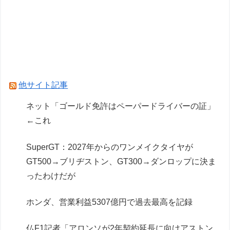
wwwww
なぜ評価が高いのか理解に苦しむゲーム
フェルスタッペンとレッドブルの新契約交渉報道
について父親ヨスが否定
他サイト記事
Powered by livedoor 相互RSS
ネット「ゴールド免許はペーパードライバーの証」
←これ
SuperGT：2027年からのワンメイクタイヤが
GT500→ブリヂストン、GT300→ダンロップに決ま
ったわけだが
ホンダ、営業利益5307億円で過去最高を記録
仏F1記者「アロンソが2年契約延長に向けアストン