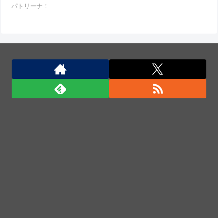
パトリーナ！
AIが指示なく個人や組織に対しサイバー攻撃…英政府
機関の性能評価試験中！
なぜこんなに多くの物が中国製なのか？…米メディ
ア！
北朝鮮の金与正党総務部長、日本のトマホーク発射試
験を批判…「軍事的選択肢」警告！
「君たちはどう生きるか」Blu-ray予約受付開始！ア
フレコ台本や絵コンテ、米津玄師による主題歌「地球
儀」ミュージッククリップ収録。スタジオジブリ作品
で初の「4K UHD」版も発売！！
★【ワートリ】今月新発売!!第27巻まとめ【コメント
欄まとめます】【しばらく固定記事です】
★【ワートリ】今月第241話「遠征選抜試験㊲」第