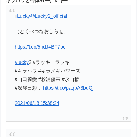
キラパワと合体ｷﾀ━(ﾟ∀ﾟ)━!
Lucky
@Lucky2_official
（とくべつなおしらせ）
https://t.co/5hdJ4BF7bc
#lucky
2 #ラッキーラッキー
#キラパワ #キラメキパワーズ
#山口莉愛 #杉浦優來 #永山椿
#深澤日彩…
https://t.co/paqbA3bdQj
2021/06/13 15:38:24