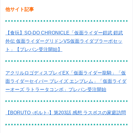
他サイト記事
【食玩】SO-DO CHRONICLE「仮面ライダー鎧武 鎧武
外伝 仮面ライダーグリドンVS仮面ライダブラーボセッ
ト」【プレバン受注開始】
アクリルロゴディスプレイEX「仮面ライダー龍騎」「仮
面ライダーセイバー ブレイズ エンブレム」「仮面ライダ
ーオーズ ラトラータコンボ」プレバン受注開始
【BORUTO -ボルト-】第203話 感想 ラスボスの家庭訪問