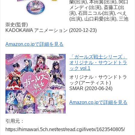
蘭(出演), 本田翼(出演), 関口
メンディ(出演), 斎藤工(出
演), 石田ニコル(出演), ぺえ
(出演), 山口莉愛(出演), 三池
崇史(監督)
KADOKAWA アニメーション (2020-12-23)
Amazon.co.jpで詳細を見る
「ガールズ戦士シリーズ」
オリジナル・サウンドトラ
ック vol.1
オリジナル・サウンドトラ
ック(アーティスト)
SMAR (2020-06-24)
Amazon.co.jpで詳細を見る
引用元：
https://himawari.5ch.net/test/read.cgi/livetx/1623540805/