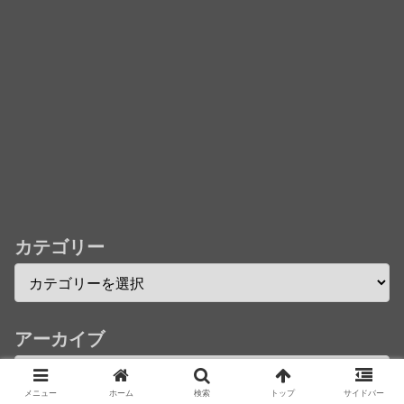
242話「遠征選抜試験㊳」【コメント欄まとめます】
【しばらく固定記事です】
★【ワートリ】風間隊3人≒忍田単騎くらいのイメー
ジかな
Powered by livedoor 相互RSS
カテゴリー
アーカイブ
メニュー
ホーム
検索
トップ
サイドバー