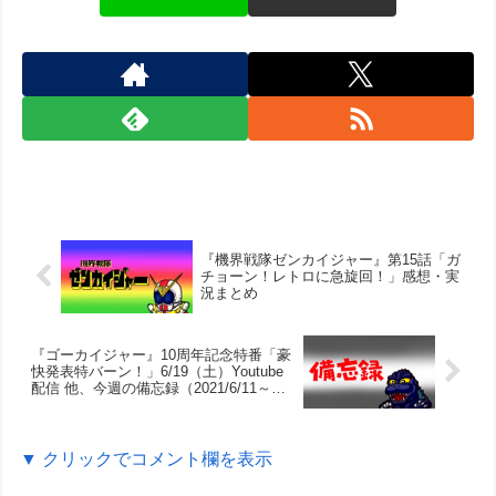
『機界戦隊ゼンカイジャー』第15話「ガ
チョーン！レトロに急旋回！」感想・実
況まとめ
『ゴーカイジャー』10周年記念特番「豪
快発表特バーン！」6/19（土）Youtube
配信 他、今週の備忘録（2021/6/11～
6/17）
▼ クリックでコメント欄を表示