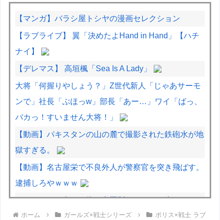
【マンガ】バラシ屋トシヤの漫画セレクション
【ラブライブ】 翼「決めたよHand in Hand」【ハチ
ナイ】
【デレマス】 高垣楓「Sea Is A Lady」
大将「何握りやしょう？」Z世代新人「じゃあサーモ
ンで」社長「ぶほっw」部長「あー…」ワイ「ばっ、
バカっ！すいません大将！」
【動画】パキスタンの山の麓で撮影された鉄砲水が地
獄すぎる。
【動画】名古屋栄で不良外人が警察官を突き飛ばす。
逮捕しろやｗｗｗ
なぜこんなに多くの物が中国製なのか？…米メディ
ホーム
ガールズ×戦士シリーズ
ポリス×戦士 ラブ
ア！