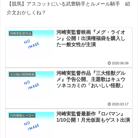
【競馬】アスコットにいる武豊騎手とルメール騎手 紹
介文おかしくね？
河崎実監督映画『メグ・ライオ
河崎実監督作品
ン』公開！出演権福袋を購入し
た一般女性が主演
2020.06.09
河崎実監督作品『三大怪獣グル
その他の怪獣映画
メ』予告公開、主題歌はキュウ
ソネコカミの「おいしい怪獣」
2020.03.17
河崎実監督最新作『ロバマン』
川内康範ヒーロー
1/10公開！月光仮面もゲスト出演