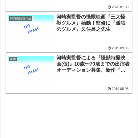
2020.01.08
河崎実監督の怪獣映画『三大怪
河崎実監督作品
獣グルメ』始動！監修に『孤独
のグルメ』久住昌之先生
2019.09.06
河崎実監督による『怪獣特撮映
俳優
画(仮)』10歳〜70歳までの出演者
オーディション募集、新作『ロ
バマン』特報も
2019.08.08