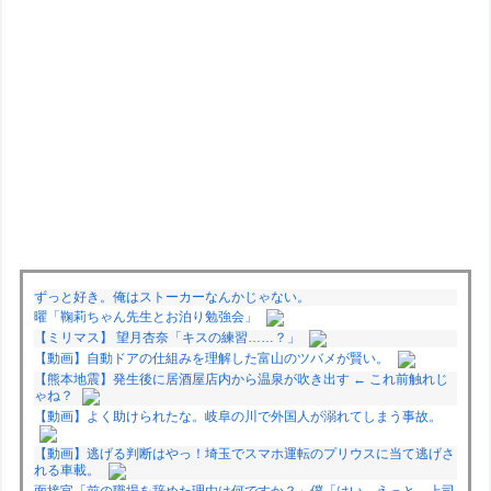
ずっと好き。俺はストーカーなんかじゃない。
曜「鞠莉ちゃん先生とお泊り勉強会」
【ミリマス】 望月杏奈「キスの練習……？」
【動画】自動ドアの仕組みを理解した富山のツバメが賢い。
【熊本地震】発生後に居酒屋店内から温泉が吹き出す ← これ前触れじ
ゃね？
【動画】よく助けられたな。岐阜の川で外国人が溺れてしまう事故。
【動画】逃げる判断はやっ！埼玉でスマホ運転のプリウスに当て逃げさ
れる車載。
面接官「前の職場を辞めた理由は何ですか？」僕「はい、えっと、上司