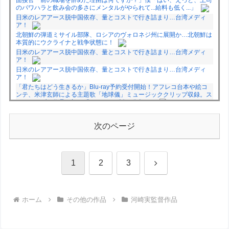
のパワハラと飲み会の多さにメンタルがやられて...給料も低く...」
日米のレアアース脱中国依存、量とコストで行き詰まり…台湾メディ
ア！
北朝鮮の弾道ミサイル部隊、ロシアのヴォロネジ州に展開か…北朝鮮は
本質的にウクライナと戦争状態に！
日米のレアアース脱中国依存、量とコストで行き詰まり…台湾メディ
ア！
日米のレアアース脱中国依存、量とコストで行き詰まり…台湾メディ
ア！
「君たちはどう生きるか」Blu-ray予約受付開始！アフレコ台本や絵コ
ンテ、米津玄師による主題歌「地球儀」ミュージッククリップ収録。ス
タジオジブリ作品で初の「4K UHD」版も発売！！
★【ワートリ】今月新発売!!第27巻まとめ【コメント欄まとめます】
【しばらく固定記事です】
次のページ
★【ワートリ】今月第241話「遠征選抜試験㊲」第242話「遠征選抜試
験㊳」【コメント欄まとめます】【しばらく固定記事です】
★【ワートリ】風間隊3人≒忍田単騎くらいのイメージかな
次
1
2
3
Powered by livedoor 相互RSS
へ
ホーム
その他の作品
河崎実監督作品