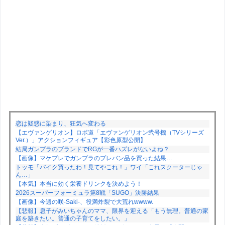
恋は疑惑に染まり、狂気へ変わる
【エヴァンゲリオン】ロボ道「エヴァンゲリオン弐号機（TVシリーズ
Ver.）」アクションフィギュア【彩色原型公開】
結局ガンプラのブランドでRGが一番ハズレがないよね？
【画像】マケプレでガンプラのプレバン品を買った結果…
トッモ「バイク買ったわ！見てやこれ！」ワイ「これスクーターじゃ
ん…」
【本気】本当に効く栄養ドリンクを決めよう！
2026スーパーフォーミュラ第8戦「SUGO」決勝結果
【画像】今週の咲-Saki-、役満炸裂で大荒れwwww.
【悲報】息子がみいちゃんのママ、限界を迎える「もう無理。普通の家
庭を築きたい。普通の子育てをしたい。」