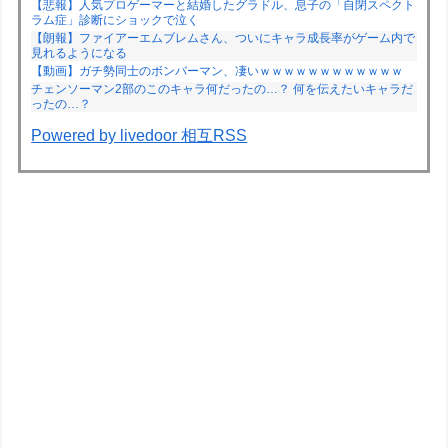
【悲報】人気プロゲーマーと結婚したグラドル、息子の「自閉スペクト
ラム症」診断にショックで泣く
【朗報】ファイアーエムブレムさん、ついにキャラ成長率がゲーム内で
見れるようになる
【動画】ガチ勢同士のボンバーマン、凄いｗｗｗｗｗｗｗｗｗｗｗｗ
チェンソーマン2部のこのキャラ何だったの…？ 何を伝えたいキャラだ
ったの…？
Powered by livedoor 相互RSS