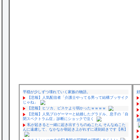
平穏が少しずつ壊れていく家族の物語。
【悲報】人気配信者「介護士やってる男って結構ブッサイク
じゃね」
【悲報】ヒソカ、ビスケより弱かったｗｗｗｗ
【悲報】人気プロゲーマーと結婚したグラドル、息子の「自
閉スペクトラム症」診断にショックで泣く
私が起きると一緒に起き出すうちのぬこたん そんなぬこた
んに遠慮して、なかなか朝起き上がれずに遅刻続きです【再】
コルトン・ハータのF1参戦の可能性が消滅したらしい