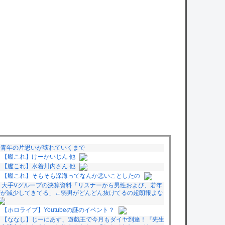
好青年の片思いが壊れていくまで
【艦これ】けーかいじん 他
【艦これ】水着川内さん 他
【艦これ】そもそも深海ってなんか悪いことしたの
大手Vグループの決算資料「リスナーから男性および、若年
層が減少してきてる」←弱男がどんどん抜けてるの超朗報よな
【ホロライブ】Youtubeの謎のイベント？
【ななし】じーにあす、遊戯王で今月もダイヤ到達！『先生