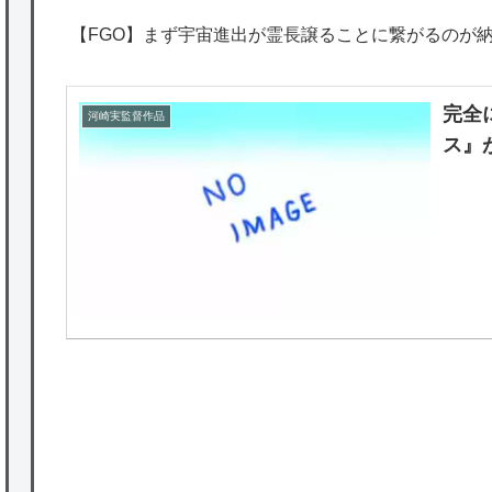
【FGO】まず宇宙進出が霊長譲ることに繋がるのが
完全
河崎実監督作品
ス』