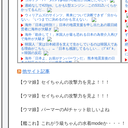
過給なしで420ps。しかもL型エンジン…このS31Zいくらか
かってるんだ…
ウィリアムズのサインツ、将来について決断できず「分から
ない」「いつまでに決めるのかも言えない」
海外「日本は特別！」日本の地震支援を申し出たあの親日経
営者に海外が大騒ぎ
海外「勘弁して！」米国人が最も恐れる日本の為替介入再び
で海外が大騒ぎ
韓国人「実は日本経済を支えて生かしているのは韓国人であ
る理由がこちら…」→「日本も感謝してるらしい…（ﾌﾞﾙﾌﾞﾙ」
＝韓国の反応
海外「日本よ、お前がナンバーワンだ」 熊本地震直後の日
本の対応のスピードに世界が衝撃
★【ワートリ】細かい情報まで含めて構成されたキャラの掛
他サイト記事
け合いだからなぁ（約100人）
★【ワートリ】基本的に最上さんも迅に後事を託すつもりで
【ウマ娘】セイちゃんの攻撃力を見よ！！！
黒トリガー化したんじゃねえかな。
★【ワートリ】対ボーダーに特化とは言うけど
★【ワートリ】2周目も全員でやる隊と分担でやる隊はそれ
【ウマ娘】セイちゃんの攻撃力を見よ！！！
ぞれどの位いるんだろうか特別課題消化時は別として
P
Powered by livedoor 相互RSS
【ウマ娘】パーマーのAIチャット欲しいよね
【艦これ】これがラ級ちゃんの水着modeか・・・！