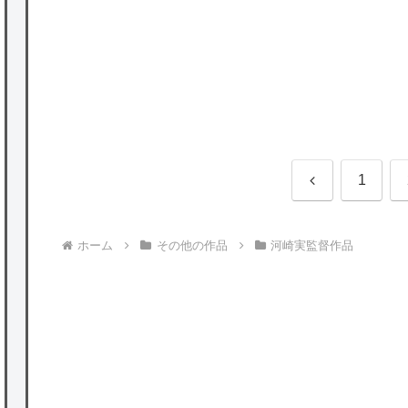
前
1
へ
ホーム
その他の作品
河崎実監督作品