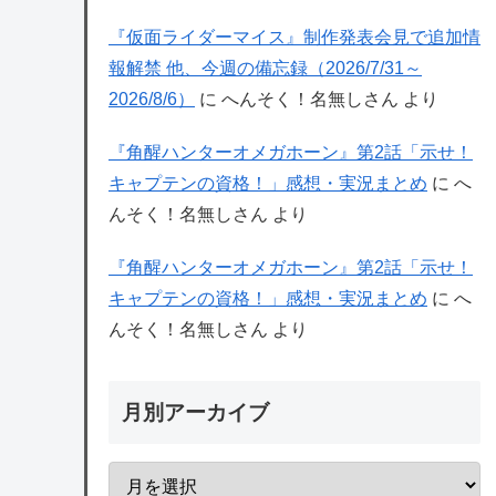
『仮面ライダーマイス』制作発表会見で追加情
報解禁 他、今週の備忘録（2026/7/31～
2026/8/6）
に
へんそく！名無しさん
より
『角醒ハンターオメガホーン』第2話「示せ！
キャプテンの資格！」感想・実況まとめ
に
へ
んそく！名無しさん
より
『角醒ハンターオメガホーン』第2話「示せ！
キャプテンの資格！」感想・実況まとめ
に
へ
んそく！名無しさん
より
月別アーカイブ