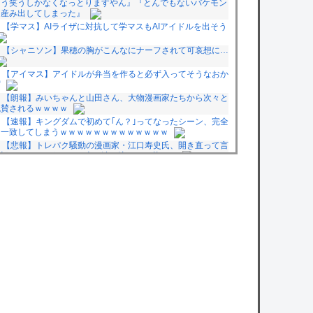
もう笑うしかなくなっとりますやん』『とんでもないバケモン
を産み出してしまった』
【学マス】AIライザに対抗して学マスもAIアイドルを出そう
【シャニソン】果穂の胸がこんなにナーフされて可哀想に…
【アイマス】アイドルが弁当を作ると必ず入ってそうなおか
ず
【朗報】みいちゃんと山田さん、大物漫画家たちから次々と
絶賛されるｗｗｗｗ
【速報】キングダムで初めて｢ん？｣ってなったシーン、完全
に一致してしまうｗｗｗｗｗｗｗｗｗｗｗｗｗ
【悲報】トレパク騒動の漫画家・江口寿史氏、開き直って言
い訳をしてしまう。また火に油を注いでて草ｗｗ
【画像】イオンの店頭に貼られた『ポケカの販売案内』が強
気すぎると話題にｗｗｗｗ
【衝撃】陸上自衛隊の22歳陸士長、空き家で『とんでもな
い事』をしてしまう！！！！！
【悲報】熊本市、ガチでやらかしてしまう・・・・
owered by livedoor 相互RSS