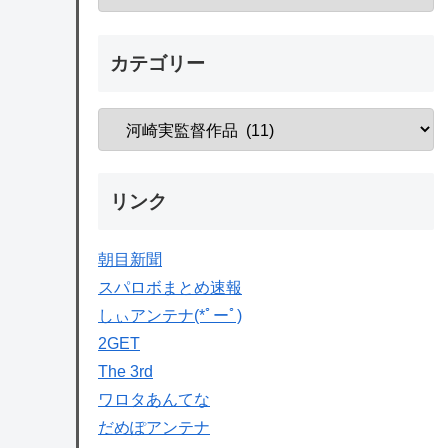
カテゴリー
リンク
朝目新聞
スパロボまとめ速報
しぃアンテナ(*ﾟーﾟ)
2GET
The 3rd
ワロタあんてな
だめぽアンテナ