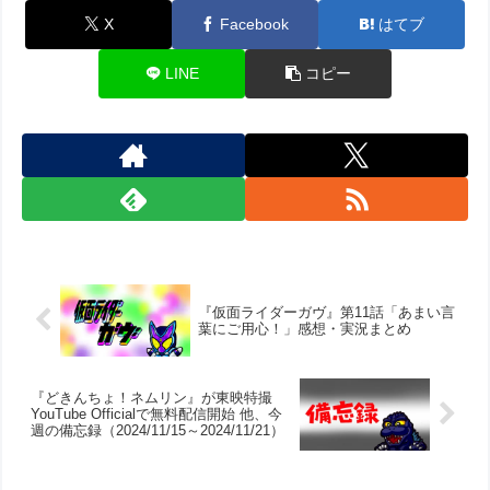
X
Facebook
はてブ
LINE
コピー
『仮面ライダーガヴ』第11話「あまい言
葉にご用心！」感想・実況まとめ
『どきんちょ！ネムリン』が東映特撮
YouTube Officialで無料配信開始 他、今
週の備忘録（2024/11/15～2024/11/21）