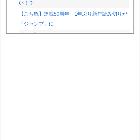
い！？
【こち亀】連載50周年 1年ぶり新作読み切りが
「ジャンプ」に
【速報】とある魔術の禁書目録、最新刊でヒロイ
ン戦争決着wwwwwwwwwwwww
【悲報】映画館の客、ほぼバイオテロレベルのや
らかしで観客が避難する事態にｗｗｗｗ
【悲報】有名漫画家、がんを公表「大腸癌になっ
てしまいました。肝臓に転移も見られてステージ
4です」
CV石川由依、良キャラ多過ぎ問題ｗｗ
HRC（ホンダ・レーシング）折原氏「以前のF1
プロジェクトを経験した専門家を何人か呼び戻し
ました」