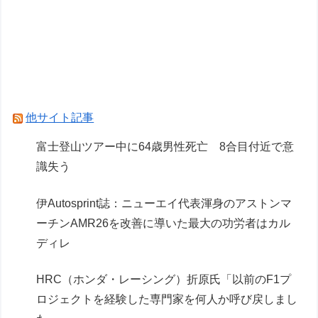
伊Autosprint誌：ニューエイ代表渾身のアストン
マーチンAMR26を改善に導いた最大の功労者は
カルディレ
元F1王者ハッキネン、フェルスタペンのマクラ
ーレン加入の噂に「なぜ調和がある現体制を崩す
他サイト記事
必要がある？」
富士登山ツアー中に64歳男性死亡 8合目付近で意
識失う
Powered by livedoor 相互RSS
伊Autosprint誌：ニューエイ代表渾身のアストンマ
ーチンAMR26を改善に導いた最大の功労者はカル
ディレ
HRC（ホンダ・レーシング）折原氏「以前のF1プ
ロジェクトを経験した専門家を何人か呼び戻しまし