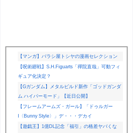
【マンガ】バラシ屋トシヤの漫画セレクション
【呪術廻戦】S.H.Figuarts「禪院直哉」可動フィ
ギュア化決定？
【Gガンダム】メタルビルド新作「ゴッドガンダ
ム ハイパーモード」【近日公開】
【フレームアームズ・ガール】「ドゥルガー
I〈Bunny Style〉」デ・・・デカイ
【遊戯王】1億DL記念「福引」の格差ヤバくな