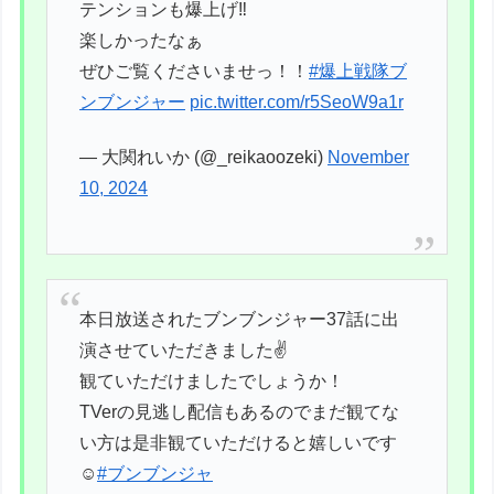
テンションも爆上げ‼️
楽しかったなぁ
ぜひご覧くださいませっ！！
#爆上戦隊ブ
ンブンジャー
pic.twitter.com/r5SeoW9a1r
— 大関れいか (@_reikaoozeki)
November
10, 2024
本日放送されたブンブンジャー37話に出
演させていただきました✌️
観ていただけましたでしょうか！
TVerの見逃し配信もあるのでまだ観てな
い方は是非観ていただけると嬉しいです
☺️
#ブンブンジャ