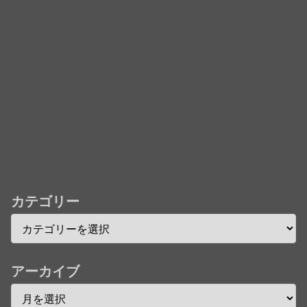
儀」ミュージッククリップ収録。スタジオジブリ作品
で初の「4K UHD」版も発売！！
★【ワートリ】今月新発売!!第27巻まとめ【コメント
欄まとめます】【しばらく固定記事です】
★【ワートリ】今月第241話「遠征選抜試験㊲」第
242話「遠征選抜試験㊳」【コメント欄まとめます】
【しばらく固定記事です】
★【ワートリ】風間隊3人≒忍田単騎くらいのイメー
ジかな
カテゴリー
Powered by livedoor 相互RSS
アーカイブ