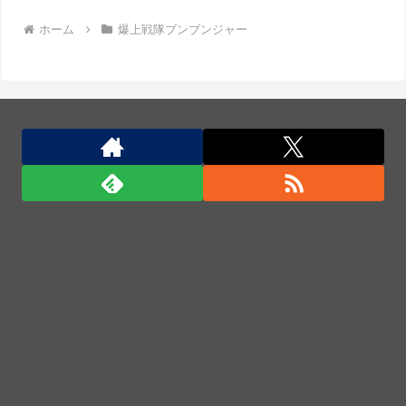
【動画】野菜売りのおじさんにドローンを特攻させる
ホーム
爆上戦隊ブンブンジャー
おそロシア。
【動画】両方馬鹿（笑）ミニストップでトラックと衝
突したドラレコが（ノ∇`）
【動画】ロシアの空挺兵、パラシュートが開かずに墜
落してしまう。
中国外務省、広島原爆投下に関して「同情を得ようと
核被害者の立場を政治利用」と主張！
中国外務省、広島原爆投下に関して「同情を得ようと
核被害者の立場を政治利用」と主張！
ポーランド海軍のコルモランII級掃海艇が国際演習
「海風26-2」に参加！
「君たちはどう生きるか」Blu-ray予約受付開始！ア
フレコ台本や絵コンテ、米津玄師による主題歌「地球