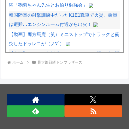
曜「鞠莉ちゃん先生とお泊り勉強会」
韓国陸軍の射撃訓練中だったK1E1戦車で火災、乗員
は避難…エンジンルーム付近から出火！
【動画】両方馬鹿（笑）ミニストップでトラックと衝
突したドラレコが（ノ∇`）
【動画】ロシアの空挺兵、パラシュートが開かずに墜
ホーム
暴太郎戦隊ドンブラザーズ
落してしまう。
【動画】高速道路を走行中の車からリアガラスが飛ん
でくる事故(ﾟoﾟ)
【熊本地震】発生後に居酒屋店内から温泉が吹き出す
← これ前触れじゃね？
中国企業Zbtlink製ルーター20機種にバックドア、外
部から完全制御のおそれ！