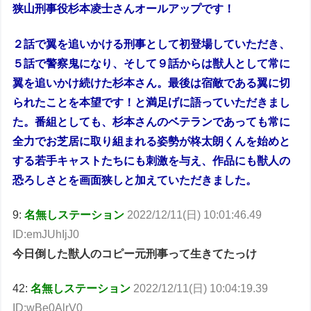
狭山刑事役杉本凌士さんオールアップです！
２話で翼を追いかける刑事として初登場していただき、
５話で警察鬼になり、そして９話からは獣人として常に
翼を追いかけ続けた杉本さん。最後は宿敵である翼に切
られたことを本望です！と満足げに語っていただきまし
た。番組としても、杉本さんのベテランであっても常に
全力でお芝居に取り組まれる姿勢が柊太朗くんを始めと
する若手キャストたちにも刺激を与え、作品にも獣人の
恐ろしさとを画面狭しと加えていただきました。
9:
名無しステーション
2022/12/11(日) 10:01:46.49
ID:emJUhIjJ0
今日倒した獣人のコピー元刑事って生きてたっけ
42:
名無しステーション
2022/12/11(日) 10:04:19.39
ID:wBe0AlrV0