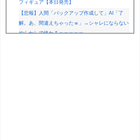
フィギュア【本日発売】
【悲報】人間「バックアップ作成して」AI「了
解。あ、間違えちゃったｗ」→シャレにならない
やらかしで終わるｗｗｗｗｗ
【速報】とある魔術の禁書目録、最新刊でヒロイ
ン戦争決着wwwwwwwwwwwww
【悲報】福岡の電車、完全にやらかす。構内アナ
ウンスでド下ネタを連発するｗｗｗｗｗ
メルセデスのラッセルは2026F1マシンに対し雑
音をきり離し本質的な部分に集中できていないら
しい
一人暮しの為引越しするんやけど、普段自分に寄
り付かないネコが部屋に入って来て一緒に寝て
る。【再】