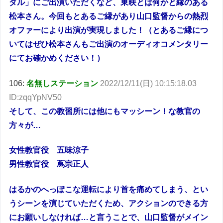
ダル」にご出演いただくなど、東映とは何かと縁のある
松本さん。今回もとあるご縁があり山口監督からの熱烈
オファーにより出演が実現しました！（とあるご縁につ
いてはぜひ松本さんもご出演のオーディオコメンタリー
にてお確かめください！）
106:
名無しステーション
2022/12/11(日) 10:15:18.03
ID:zqqYpNV50
そして、この教習所には他にもマッシーン！な教官の
方々が…
女性教官役 五味涼子
男性教官役 蔦宗正人
はるかのへっぽこな運転により首を痛めてしまう、とい
うシーンを演じていただくため、アクションのできる方
にお願いしなければ…と言うことで、山口監督がメイン