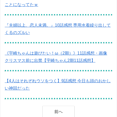
ことになってたｗ
『夫婦以上、恋人未満。』10話感想 専用水着繰り出して
くるのズルい
《宇崎ちゃんは遊びたい！ω（2期）》11話感想・画像
クリスマス前に出禁【宇崎ちゃん2期11話感想】
【4人はそれぞれウソをつく】9話感想 今日も頭のおかし
い神回だった
前へ