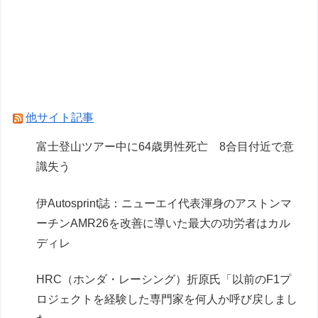
西山朋佳女流三冠、女性初の棋士資格懸かる白玲
戦「今まで通りに」
【悲報】ポケポケ、1年で1600万人が引退・・・
ドラクエのブーメランて複数の敵に当たって戻っ
てくるけど
他サイト記事
マリオカートって結局スーパーファミコンの初代
富士登山ツアー中に64歳男性死亡 8合目付近で意
のやつが一番面白いんだろ？
識失う
Powered by livedoor 相互RSS
伊Autosprint誌：ニューエイ代表渾身のアストンマ
ーチンAMR26を改善に導いた最大の功労者はカル
ディレ
HRC（ホンダ・レーシング）折原氏「以前のF1プ
ロジェクトを経験した専門家を何人か呼び戻しまし