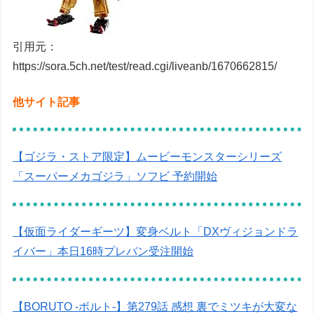
引用元：
https://sora.5ch.net/test/read.cgi/liveanb/1670662815/
他サイト記事
【ゴジラ・ストア限定】ムービーモンスターシリーズ
「スーパーメカゴジラ」ソフビ 予約開始
【仮面ライダーギーツ】変身ベルト「DXヴィジョンドラ
イバー」本日16時プレバン受注開始
【BORUTO -ボルト-】第279話 感想 裏でミツキが大変な