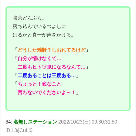
喫茶どんぶら。
落ち込んでいるつよしに
はるかと真一が声をかける。
「
どうした雉野？しおれてるけど
」
「
自分が情けなくて…
二度もヒトツ鬼になるなんて…
」
「
二度あることは三度ある…
」
「
ちょっと！変なこと
言わないでくださいよ～！
」
64:
名無しステーション
2022/10/23(日) 09:30:31.50
ID:L3/jCuLl0