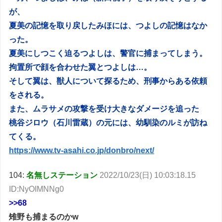
が、
夏美の記憶を取り戻したみほには、つよしの記憶はなか
った。
夏美にしつこく迫るつよしは、警官に捕まってしまう。
拘置所で顔を合わせた翼とつよしは…。
そして翼は、獣人について探るため、刑事からある依頼
をされる。
また、ムラサメの攻撃を受け大きなダメージを追った
桃谷ジロウ（石川雷蔵）の元には、幼馴染のルミが訪ね
てくる。
https://www.tv-asahi.co.jp/donbro/next/
104:
名無しステーション
2022/10/23(日) 10:03:18.15
ID:NyOIMNNg0
>>68
雉野も捕まるのかw