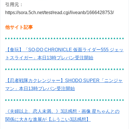
引用元：
https://sora.5ch.net/test/read.cgi/liveanb/1666428753/
他サイト記事
【食玩】「SO-DO CHRONICLE 仮面ライダー555 ジェッ
トスライガー」本日13時プレバン受注開始
【忍者戦隊カクレンジャー】SHODO SUPER「ニンジャ
マン」本日13時プレバン受注開始
《夫婦以上、恋人未満。》3話感想・画像 星ちゃんとの
関係に大きな進展が【ふうこい3話感想】