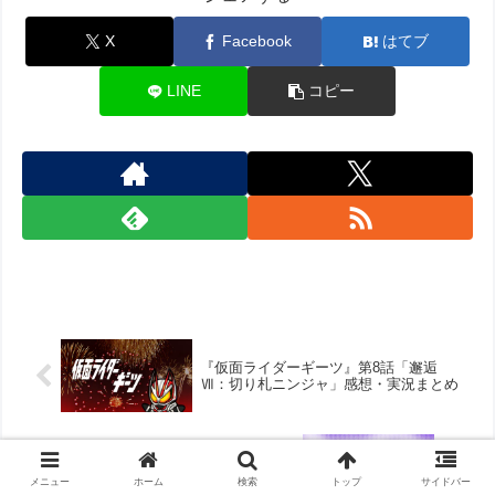
X
Facebook
はてブ
LINE
コピー
『仮面ライダーギーツ』第8話「邂逅
Ⅶ：切り札ニンジャ」感想・実況まとめ
『リズスタ』第29話「乗り越えろ！デビ
ューステージへの道」感想・実況まとめ
メニュー
ホーム
検索
トップ
サイドバー