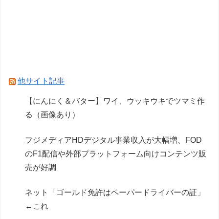
SuperGT：2027年からのワンメイクタイヤが
GT500→ブリヂストン、GT300→ダンロップに
決まったわけだが
仏F1記者「アロンソが2年契約延長に向けアスト
ンマーチンに年間4000万ユーロ（約72.8億円）
他サイト記事
を要求」
【にんにく＆バター】ワイ、ウッキウキでツマミ作
る（画像あり）
Powered by livedoor 相互RSS
フジメディアHDデジタル事業収入が大幅増、FOD
のF1配信や外部プラットフォーム向けコンテンツ販
売が好調
ネット「ゴールド免許はペーパードライバーの証」
←これ