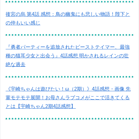
後宮の烏 第4話 感想：鳥の幽鬼にも悲しい物語！陛下と
の仲もいい感じ
『勇者パーティーを追放されたビーストテイマー、最強
種の猫耳少女と出会う』4話感想 明かされるレインの壮
絶な過去
《宇崎ちゃんは遊びたい！ω（2期）》4話感想・画像 先
輩モテモテ展開！お母さんラブコメがここで活きてくる
とは【宇崎ちゃん2期4話感想】