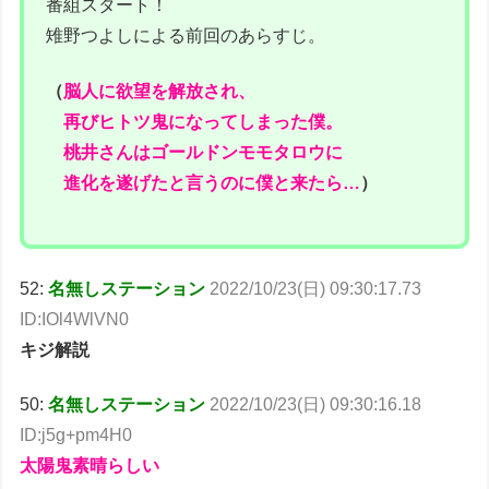
番組スタート！
雉野つよしによる前回のあらすじ。
（
脳人に欲望を解放され、
再びヒトツ鬼になってしまった僕。
桃井さんはゴールドンモモタロウに
進化を遂げたと言うのに僕と来たら…
）
52:
名無しステーション
2022/10/23(日) 09:30:17.73
ID:IOl4WlVN0
キジ解説
50:
名無しステーシ
ョン
2022/10/23(日) 09:30:16.18
ID:j5g+pm4H0
太陽鬼素晴らしい