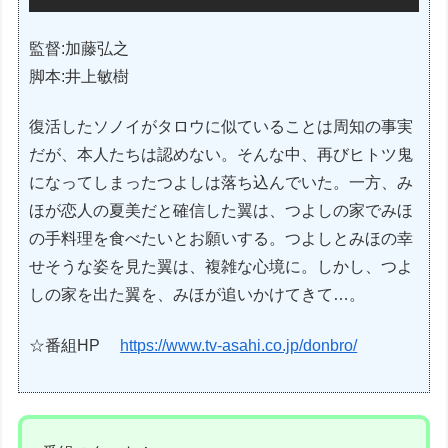
監督:加藤弘之
脚本:井上敏樹
復活したソノイがタロウに似ていることは周知の事実
だが、本人たちは認めない。そんな中、再びヒトツ鬼
になってしまったつよしは落ち込んでいた。一方、み
ほが恋人の夏美だと確信した翼は、つよしの家でみほ
の手料理を食べたいとお願いする。つよしとみほの幸
せそうな姿を見た翼は、複雑な心境に。しかし、つよ
しの家を出た翼を、みほが追いかけてきて…。
☆番組HP
https://www.tv-asahi.co.jp/donbro/