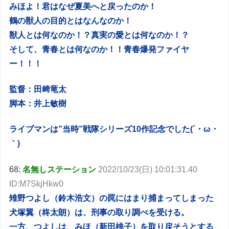
みほよ！君はなぜ夏美へと戻ったのか！
鶴の獣人の目的とはなんなのか！
獣人とは何なのか！？真実の愛とは何なのか！？
そして、青春とは何なのか！！青春爆発ファイヤ
ー！！！
監督：田﨑竜太
脚本：井上敏樹
ライブマンは”当時”戦隊シリーズ10作記念でした(´・ω・
｀)
68:
名無しステーション
2022/10/23(日) 10:01:31.40
ID:M7SkjHkw0
雉野つよし（鈴木浩文）の罠にはまり捕まってしまった
犬塚翼（柊太朗）は、刑事の取り調べを受ける。
一方、つよしは、みほ（新田桃子）を取り戻そうとする