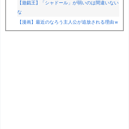
【遊戯王】「シャドール」が弱いのは間違いない
な
【漫画】最近のなろう主人公が追放される理由ｗ
ｗｗ
【爆乳】漫画「サンキューピッチ」の6巻の表
紙、絵が下手すぎるWWWW
【悲報】落語家、亡くなったタレントからいじめ
られた過去を告白する…
【画像】X女子「ガチでこういう彼氏欲しくて息
できん」2000万バズｗｗｗｗ
【悲報】教室、ヤンキーがブチ切れでとんでもな
い空気になるｗｗｗｗ
週末はフェリーに乗って離島に行って登山して帰
るのが趣味