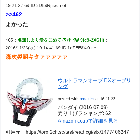
19:21:27.69 ID:3DE9RjExd.net
>>462
よかった
465：
名無しより愛をこめて (ﾜｯﾁｮｲW 9fc9-2XGH)
：
2016/11/23(水) 19:14:41.69 ID:1aZEE8X/0.net
森次晃嗣キタァァァァァ
ウルトラマンオーブ DXオーブリ
ング
posted with
amazlet
at 16.11.23
バンダイ (2016-07-09)
売り上げランキング: 62
Amazon.co.jpで詳細を見る
引用元：https://toro.2ch.sc/test/read.cgi/sfx/1477406247