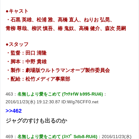
●キャスト
・石黒 英雄、松浦 雅、髙橋 直人、ねりお 弘晃、
青柳 尊哉、柳沢 慎吾、椿 鬼奴、高橋 健介、森次 晃嗣
●スタッフ
・監督：田口 清隆
・脚本：中野 貴雄
・製作：劇場版ウルトラマンオーブ製作委員会
・配給：松竹メディア事業部
463：
名無しより愛をこめて (ﾜｯﾁｮｲW b995-RUi6)
：
2016/11/23(水) 19:12:30.87 ID:W/g76CFF0.net
>>462
ジャグのすけも出るのか
469：
名無しより愛をこめて (ｽｯﾌﾟ Sdb8-RUi6)
：2016/11/23(水)