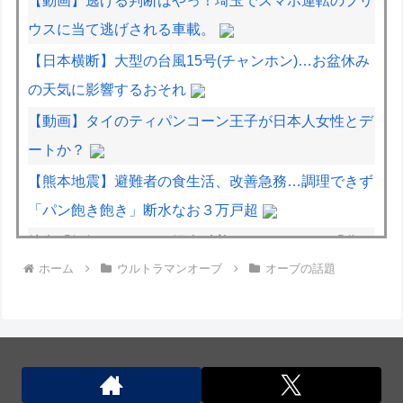
【動画】逃げる判断はやっ！埼玉でスマホ運転のプリ
ウスに当て逃げされる車載。
【日本横断】大型の台風15号(チャンホン)…お盆休み
の天気に影響するおそれ
【動画】タイのティパンコーン王子が日本人女性とデ
ートか？
【熊本地震】避難者の食生活、改善急務…調理できず
「パン飽き飽き」断水なお３万戸超
彼女「妊娠したかも…婦人科着いてきて」ワイ「分か
ホーム
ウルトラマンオーブ
オーブの話題
ったよ（嘘やんしくじってないはずやぞ…）」
【ラブライブ】 翼「決めたよHand in Hand」【ハチ
ナイ】
中国、金融監督管理総局前トップの全人代代表資格を
剥奪…重大な規律違反で！