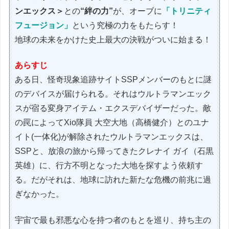
ンエックス＞
との
“絆の力”
が、オーブに
「トリニティ
フュージョン」
という究極の力をもたらす！
地球の未来をかけた史上最大の決戦がついに始まる！
あらすじ
ある日、怪奇現象追跡サイトSSPメンバーのもとに謎
のデバイスが届けられる。それはウルトラマンエック
スが宿る変身アイテム・エクスデバイザーだった。敵
の罠によってXio隊員 大空大地（高橋健介）とのユナ
イト(一体化)が解除されたウルトラマンエックスは、
SSPと、放浪の旅から帰ってきたクレナイ ガイ（石黒
英雄）に、行方不明となった大地を探すよう依頼す
る。だがそれは、地球に訪れた新たな危機の前兆に過
ぎなかった。
宇宙で最も邪悪な心を持つ者のもとを巡り、持ち主の