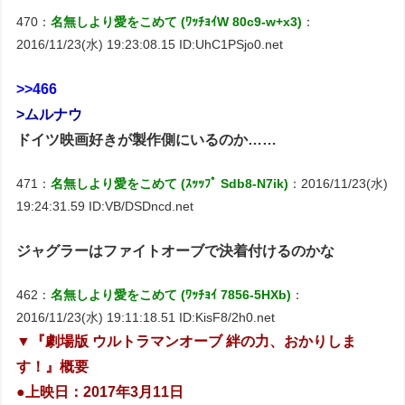
470：
名無しより愛をこめて (ﾜｯﾁｮｲW 80c9-w+x3)
：
2016/11/23(水) 19:23:08.15 ID:UhC1PSjo0.net
>>466
>ムルナウ
ドイツ映画好きが製作側にいるのか……
471：
名無しより愛をこめて (ｽｯｯﾌﾟ Sdb8-N7ik)
：2016/11/23(水)
19:24:31.59 ID:VB/DSDncd.net
ジャグラーはファイトオーブで決着付けるのかな
462：
名無しより愛をこめて (ﾜｯﾁｮｲ 7856-5HXb)
：
2016/11/23(水) 19:11:18.51 ID:KisF8/2h0.net
▼『劇場版 ウルトラマンオーブ 絆の力、おかりしま
す！』概要
●上映日：2017年3月11日