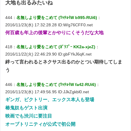
大地も出るみたいね
444：
名無しより愛をこめて (ﾜｯﾁｮｲW b995-RUi6)
：
2016/11/23(水) 17:32:28.28 ID:W/g76CFF0.net
何百歳も年上の後輩とかやりにくそうだな大地
418：
名無しより愛をこめて (ｶﾞﾗﾌﾟｰ KK2a-xjeZ)
：
2016/11/22(火) 22:46:29.90 ID:gbFYkJ6qK.net
絆って言われるとネクサス出るのかとつい期待してしま
う
446：
名無しより愛をこめて (ﾜｯﾁｮｲW fa42-RUi6)
：
2016/11/23(水) 17:49:56.95 ID:JJkZgkbl0.net
ギンガ、ビクトリー、エックス本人も登場
椿鬼奴もゲスト出演
映画でも渋川に要注目
オーブトリニティが公式で初公開