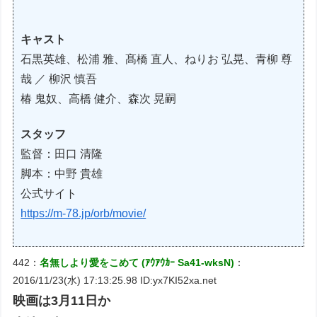
キャスト
石黒英雄、松浦 雅、髙橋 直人、ねりお 弘晃、青柳 尊
哉 ／ 柳沢 慎吾
椿 鬼奴、高橋 健介、森次 晃嗣
スタッフ
監督：田口 清隆
脚本：中野 貴雄
公式サイト
https://m-78.jp/orb/movie/
442：
名無しより愛をこめて (ｱｳｱｳｶｰ Sa41-wksN)
：
2016/11/23(水) 17:13:25.98 ID:yx7KI52xa.net
映画は3月11日か