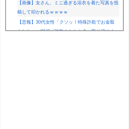
【画像】女さん、ミニ過ぎる浴衣を着た写真を投
稿して叩かれるｗｗｗｗ
【悲報】30代女性「クソッ！特殊詐欺でお金取
られた…」SNS「詐欺られたお金、取り戻せま
す」女性「これだ！」→結果ｗｗｗｗ
【悲報】免許取りたての娘さん、猛者すぎて炎上
するｗｗｗｗ
昔、鳥山明がやってたやつのドラゴンの名前わか
るやついる？
『スーパーマリオサンシャイン』とかいう神ゲー
ファイファン5で唯一学んだことｗｗｗｗｗｗｗ
ｗ
近所のコープにいる爺さん、隙あらば他人のカゴ
に商品を入れようとする