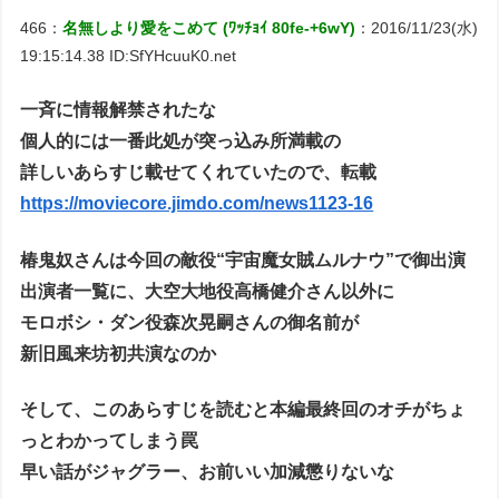
466：
名無しより愛をこめて (ﾜｯﾁｮｲ 80fe-+6wY)
：2016/11/23(水)
19:15:14.38 ID:SfYHcuuK0.net
一斉に情報解禁されたな
個人的には一番此処が突っ込み所満載の
詳しいあらすじ載せてくれていたので、転載
https://moviecore.jimdo.com/news1123-16
椿鬼奴さんは今回の敵役“宇宙魔女賊ムルナウ”で御出演
出演者一覧に、大空大地役高橋健介さん以外に
モロボシ・ダン役森次晃嗣さんの御名前が
新旧風来坊初共演なのか
そして、このあらすじを読むと本編最終回のオチがちょ
っとわかってしまう罠
早い話がジャグラー、お前いい加減懲りないな