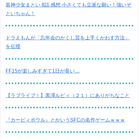
装神少女まとい 8話 感想 小さくても立派な願い！強いぞ
といちゃん！
ドラえもんが「忘年会のかくし芸を上手くかわす方法」
を伝授
FF15が楽しみすぎて1日が長い…
【ラブライブ！】黒澤ルビィ（２１）にありがちなこと
『カービィボウル』とかいうSFCの名作ゲームｗｗｗ