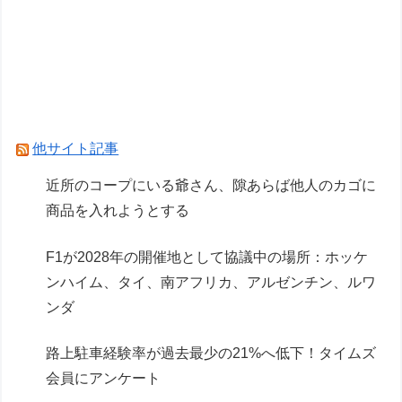
フジテレビ「2026 FORMULA1 サマーブレイク
SP」を明日（8月9日）から12日間毎日放送へ
1.7kmの間何度も何度も 煽り追突
Powered by livedoor 相互RSS
他サイト記事
近所のコープにいる爺さん、隙あらば他人のカゴに
商品を入れようとする
F1が2028年の開催地として協議中の場所：ホッケ
ンハイム、タイ、南アフリカ、アルゼンチン、ルワ
ンダ
路上駐車経験率が過去最少の21%へ低下！タイムズ
会員にアンケート