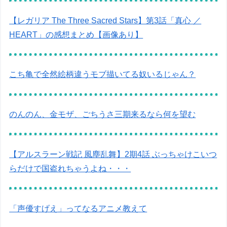
【レガリア The Three Sacred Stars】第3話「真心 ／
HEART」の感想まとめ【画像あり】
こち亀で全然絵柄違うモブ描いてる奴いるじゃん？
のんのん、金モザ、ごちうさ三期来るなら何を望む
【アルスラーン戦記 風塵乱舞】2期4話 ぶっちゃけこいつ
らだけで国盗れちゃうよね・・・
「声優すげえ」ってなるアニメ教えて