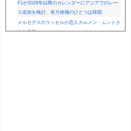
F1が2028年以降のカレンダーにアジアでのレー
ス追加を検討、有力候補のひとつは韓国
メルセデスのラッセルが恋人カルメン・ムントさ
んと婚約
【朝日杯】柵木幹太五段が福間香奈女流五冠、出
口若武六段に勝利
【動画】ジャンポケ斉藤さん、懲役7年の求刑受
けたあとのTikTokライブ配信がヤバすぎると話題
にwwwwwwwwwwwwwwwwwwww
【画像】みいちゃんと山田さん、日本の警察なめ
すぎで炎上ｗｗｗｗwｗｗｗｗｗｗｗｗｗ
【画像】女の子「ママー！ちいかわシール貼った
よー！」→母親の心をざわつかせてしまうｗｗｗ
ｗ