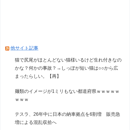
ドラクエ9リメイク←これドラクエ12発売前後に
出ると思う？
【画像】艦これ絵師、AI絵だと魔女裁判され心が
折れる
ゲーム開発者「ゲーム内に読み物を作ってもユー
他サイト記事
ザーの95割は読まずに無視してる」
猫で尻尾がほとんどない猫様いるけど生れ付きなの
かな？何かの事故？→しっぽが短い猫は○○から広
Powered by livedoor 相互RSS
まったらしい。【再】
麺類のイメージが1ミリもない都道府県ｗｗｗｗｗ
ｗｗｗ
テスラ、26年中に日本の納車拠点を6割増 販売急
増による混乱収拾へ