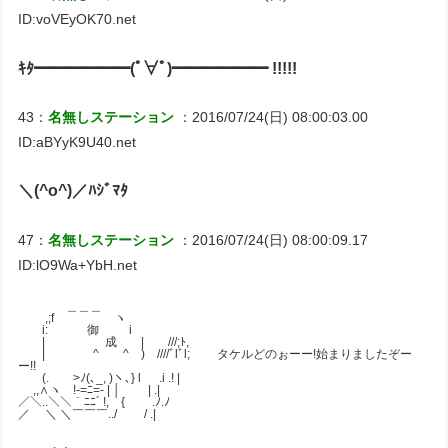
ID:voVEyOK70.net
ｷﾀ━━━━━━(ﾟ∀ﾟ)━━━━━━ !!!!!
43：
名無しステーション
：2016/07/24(日) 08:00:03.00
ID:aBYyK9U40.net
＼(^o^)／ﾊｼﾞﾏﾀ
47：
名無しステーション
：2016/07/24(日) 08:00:09.17
ID:lO9Wa+YbH.net
＿＿＿
,;f ヽ
i: 御 i
| 成 | ///;ﾄ,
| ^ ^ ) ////ﾞlﾞl; タケルどのぉーー!始まりましたぞー
ー!!
(. >ﾉ(､_, )ヽ､} l .i .! |
,,∧ヽ !-=ﾆ=- | │ | .|
／＼..＼＼｀ﾆﾆ´ !, { .ﾉ.ﾉ
／ ＼ ＼￣￣￣../ / .|