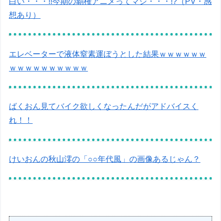
白い・・・!!今期の覇権アニメってマジ・・・!?（PV・感
想あり）
エレベーターで液体窒素運ぼうとした結果ｗｗｗｗｗｗ
ｗｗｗｗｗｗｗｗｗｗ
ばくおん見てバイク欲しくなったんだがアドバイスく
れ！！
けいおんの秋山澪の「○○年代風」の画像あるじゃん？