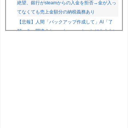
絶望、銀行がsteamからの入金を拒否→金が入っ
てなくても売上金額分の納税義務あり
【悲報】人間「バックアップ作成して」AI「了
解。あ、間違えちゃったｗ」→シャレにならない
やらかしで終わるｗｗｗｗｗ
【悲報】黒人、卑怯すぎて炎上するｗｗｗｗ
【悲報】人気配信者「はっきり言う、ジャングリ
ア沖縄ほんとーーーーーーーーにおもんな
い！！！！」→炎上
キメラって倫理観無くせば普通に作れるんか？
【遊戯王】「フュージョンカップ」のミッション
は融合しないといけないんですか？
HRC（ホンダ・レーシング）折原氏「以前のF1
プロジェクトを経験した専門家を何人か呼び戻し