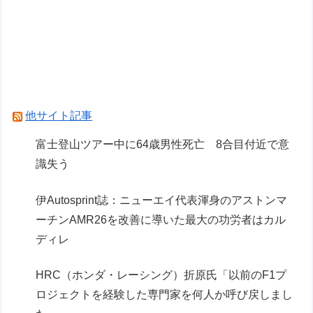
ました」
ペレスとキャデラックF1の契約は2026年の1年の
み、2027年に向けてウィリアムズと交渉開始と
の情報
女性セブンにイケメン棋士”S6”が登場 渡辺明九
他サイト記事
段大激怒????????????
富士登山ツアー中に64歳男性死亡 8合目付近で意
識失う
Powered by livedoor 相互RSS
伊Autosprint誌：ニューエイ代表渾身のアストンマ
ーチンAMR26を改善に導いた最大の功労者はカル
ディレ
HRC（ホンダ・レーシング）折原氏「以前のF1プ
ロジェクトを経験した専門家を何人か呼び戻しまし