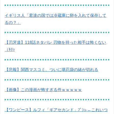
イギリス人「君達の国では冷蔵庫に卵を入れて保存して
るの？」
【刃牙道】118話ネタバレ 刃物を持った相手は怖くない
（ｷﾘｯ
【悲報】関西マスコミ、ついに堪忍袋の緒が切れる
【画像】この漫画が怖すぎる件ｗｗｗｗｗ
【ワンピース】ルフィ「ギアセカンド」ﾌﾟｼｭ-←これいつ