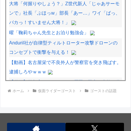
大将「何握りやしょう？」Z世代新人「じゃあサーモ
ンで」社長「ぶほっw」部長「あー…」ワイ「ばっ、
バカっ！すいません大将！」
曜「鞠莉ちゃん先生とお泊り勉強会」
Anduril社が自律型ティルトローター攻撃ドローンの
コンセプトで衝撃を与える！
【動画】名古屋栄で不良外人が警察官を突き飛ばす。
逮捕しろやｗｗｗ
【動画】首都高で4tトラックが原因の玉突き事故に巻
ホーム
仮面ライダーゴースト
ゴーストの話題
き込まれた軽バンの車載。
【動画】野菜売りのおじさんにドローンを特攻させる
おそロシア。
【動画】両方馬鹿（笑）ミニストップでトラックと衝
突したドラレコが（ノ∇`）