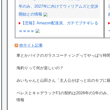
年のみ、2027年に向けてウィリアムズと交渉
開始との情報
【悲報】Amazon配達員、ガチでブチギレる
ｗｗｗｗ
【悲報】女さん、少年ジャンプのグッズ43億
他サイト記事
円分を注文・キャンセルして逮捕されるｗｗ
ｗｗ
車とかバイクのガラスコーティングってやっぱり時
【速報】とある魔術の禁書目録、最新刊でヒ
海釣りって何が楽しいの？
ロイン戦争決着wwwwwwwwwwwww
海外「日本は特別！」日本の地震支援を申し
みいちゃんと山田さん「主人公がぽっと出のモブに
出たあの親日経営者に海外が大騒ぎ
ペレスとキャデラックF1の契約は2026年の1年のみ
海外「勘弁して！」米国人が最も恐れる日本
情報
の為替介入再びで海外が大騒ぎ