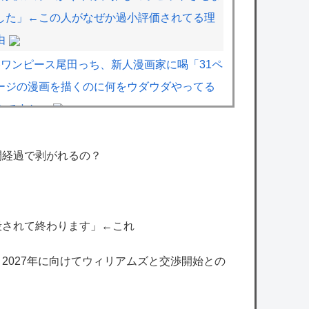
した」←この人がなぜか過小評価されてる理
由
ワンピース尾田っち、新人漫画家に喝「31ペ
ージの漫画を描くのに何をウダウダやってる
んですか」
【画像】漫画家・桂正和、最新のパンツ＆お
尻のイラスト投稿にネット衝撃「この質感の
間経過で剥がれるの？
出し方」「実写かと思いました」
【悲報】防犯カメラにバッチリ映った55歳露
出魔「身に覚えがありません」と容疑を否
殺されて終わります」←これ
認。どう言い訳する気だこれ
、2027年に向けてウィリアムズと交渉開始との
モンハンワイルズさん、スイッチ2版は
DLSS込みで最大1440p動作か