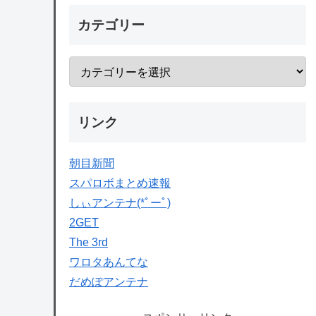
カテゴリー
リンク
朝目新聞
スパロボまとめ速報
しぃアンテナ(*ﾟーﾟ)
2GET
The 3rd
ワロタあんてな
だめぽアンテナ