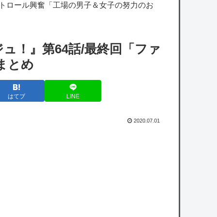
【ホロライブ】※杉田さんはねっ子神です
ストロール興奮「工場の男子＆女子の努力のお
一番手Vのオタクするのって関東在住じゃな
ュ！』第64話/最終回「ファ
いと厳しいよな？
まとめ
【艦これ】授業中に居眠りふぶき 他
【艦これ】ヴァトールはなんて呼べばいいん
はてブ
LINE
だろうね
桜木花道がモテないわけないだろwwwwww
2020.07.01
【衝撃】藤原紀香＆ののかちゃん、異色のコ
ンビで「まんが日本昔ばなし」を舞台化して
しまう
【画像】小学生アイドル「りりぴ」の激痩せ
ダンス動画にファンが『絶句』してしま