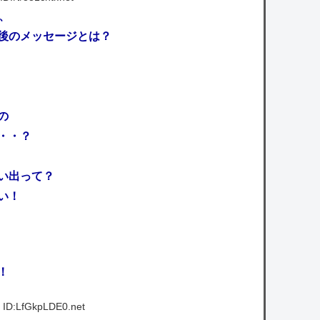
、
後のメッセージとは？
の
・・？
い出って？
い！
！
 ID:LfGkpLDE0.net