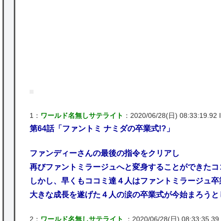
ど
★【ワートリ】2周目も全員でやる隊と分担
P
でやる隊はそれぞれどの位いるんだろうか特
別課題消化時は別として
Powered by livedoor 相互RSS
1：
ワールド名無しサテライト
：2020/06/28(日) 08:33:19.92 I
第64話「ファントミ ナミダの卒業式!?」
ファンディーさんの最後の指令をクリアし
再びファントミラージュへと変身することができたコ
しかし、早くもココミ達４人はファントミラージュ卒
大きな成長を遂げた４人の涙の卒業式が今始まろうと
2：
ワールド名無しサテライト
：2020/06/28(日) 08:33:35.39 I