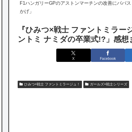
F1ハンガリーGPのアストンマーチンの改善にパパ
韓国人「実は日本経済を支えて生かしている
かげ」
のは韓国人である理由がこちら…」→「日本
も感謝してるらしい…（ﾌﾞﾙﾌﾞﾙ」＝韓国の反
『ひみつ×戦士 ファントミラージ
応
ントミ ナミダの卒業式!?」感想
海外「日本よ、お前がナンバーワンだ」 熊
本地震直後の日本の対応のスピードに世界が
X
Facebook
衝撃
★【ワートリ】細かい情報まで含めて構成さ
れたキャラの掛け合いだからなぁ（約100人）
ひみつ×戦士 ファントミラージュ！
ガールズ×戦士シリーズ
★【ワートリ】基本的に最上さんも迅に後事
を託すつもりで黒トリガー化したんじゃねえ
かな。
★【ワートリ】対ボーダーに特化とは言うけ