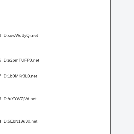
9 ID:xewWqByQr.net
6 ID:a2pmTUFP0.net
7 ID:1b9MKr3L0.net
6 ID:/uYYWZjVd.net
4 ID:5EbN19u30.net