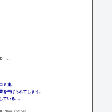
う・・・・
owered by livedoor 相互RSS
D:.net
コミ達。
業を告げられてしまう。
している…。
D:N/oo1cntr.net