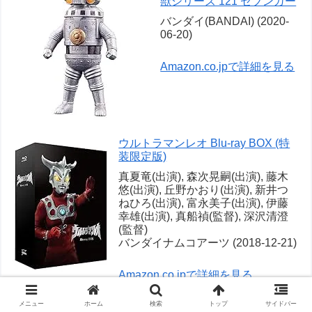
獣シリーズ 121 セブンガー
バンダイ(BANDAI) (2020-
06-20)
Amazon.co.jpで詳細を見る
ウルトラマンレオ Blu-ray BOX (特
装限定版)
真夏竜(出演), 森次晃嗣(出演), 藤木
悠(出演), 丘野かおり(出演), 新井つ
ねひろ(出演), 富永美子(出演), 伊藤
幸雄(出演), 真船禎(監督), 深沢清澄
(監督)
バンダイナムコアーツ (2018-12-21)
Amazon.co.jpで詳細を見る
ウルトラマンレオ 45th
メニュー
ホーム
検索
トップ
サイドバー