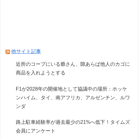
【ガンプラ】HG「ガンダムレオパルド」明日発
売【試作・パッケージ画像追加】
【画像】AI「写真の背景削除？ガンプラの箱追加
しといてあげよ
Powered by livedoor 相互RSS
他サイト記事
近所のコープにいる爺さん、隙あらば他人のカゴに
商品を入れようとする
F1が2028年の開催地として協議中の場所：ホッケ
ンハイム、タイ、南アフリカ、アルゼンチン、ルワ
ンダ
路上駐車経験率が過去最少の21%へ低下！タイムズ
会員にアンケート