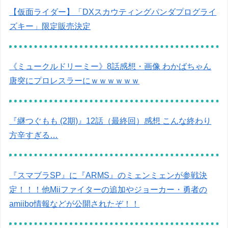
【仮面ライダー】「DXスカウティングパンダプログライ
ズキー」限定販売決定
《ミュークルドリーミー》8話感想・画像 わかばちゃん
唐突にプロレスラーにｗｗｗｗｗｗ
『継つぐもも (2期)』12話（最終回）感想 こんな終わり
方辛すぎる…
『スマブラSP』に『ARMS』のミェンミェンが参戦決
定！！！他Miiファイターの追加やジョーカー・勇者の
amiibo情報などが公開されたぞ！！