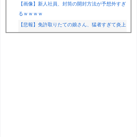
【画像】新人社員、封筒の開封方法が予想外すぎ
るｗｗｗｗ
【悲報】免許取りたての娘さん、猛者すぎて炎上
するｗｗｗｗ
【画像】ハンターハンターさん、ガチで最強の新
能力を登場させてしまうｗｗｗｗｗｗｗ
割と批判されてるけどエルデンDLCも面白かった
よね？ ミケラダ以外は
IT業界、「未経験者は要らない、経験者はいな
い」の地獄絵図にwww
【重音テト】コナミデフォルメフィギュア「重音
テト 通常衣装Ver.」「重音テト SV衣装Ver.」
【彩色原型公開】