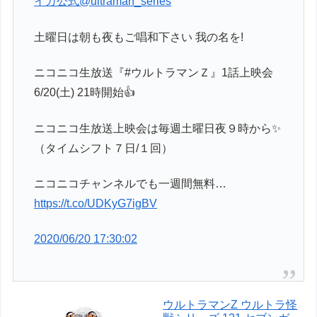
イガ公式
@ultraman_series
土曜日は朝も夜もご唱和下さい 我の名を!
ニコニコ生放送『#ウルトラマンＺ』1話上映会
6/20(土) 21時開始👍
ニコニコ生放送上映会は毎週土曜日夜９時から✨
（タイムシフト７日/１回）
ニコニコチャンネルでも一週間無料…
https://t.co/UDKyG7igBV
2020/06/20 17:30:02
ウルトラマンZ ウルトラ怪