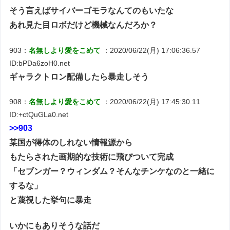
そう言えばサイバーゴモラなんてのもいたな
あれ見た目ロボだけど機械なんだろか？
903：
名無しより愛をこめて
：2020/06/22(月) 17:06:36.57
ID:bPDa6zoH0.net
ギャラクトロン配備したら暴走しそう
908：
名無しより愛をこめて
：2020/06/22(月) 17:45:30.11
ID:+ctQuGLa0.net
>>903
某国が得体のしれない情報源から
もたらされた画期的な技術に飛びついて完成
「セブンガー？ウィンダム？そんなチンケなのと一緒に
するな」
と蔑視した挙句に暴走
いかにもありそうな話だ