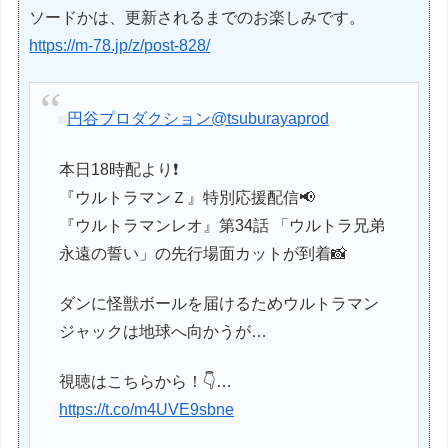
ソードかは、更新されるまでのお楽しみです。
https://m-78.jp/z/post-828/
円谷プロダクション
@tsuburayaprod
本日18時配より❗
『ウルトラマンＺ』特別応援配信📢
『ウルトラマンレオ』第34話 「ウルトラ兄弟
永遠の誓い」の先行場面カットが到着📸
ダンに怪獣ボールを届けるためウルトラマン
ジャックは地球へ向かうが…
視聴はこちらから！👇…
https://t.co/m4UVE9sbne