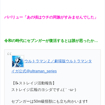
ババリュー「あの頃はウチの同族がすみませんでした」
令和の時代にセブンガーが復活するとは誰が思ったか…
ウルトラマンＺ／劇場版ウルトラマンタ
イガ公式
@ultraman_series
【📝ストレイジ活動報告】
ストレイジ広報のヨシダです∠(｀･ω･)
セブンガーは50m級怪獣にも立ち向かいます❗