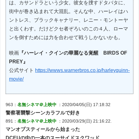
は、カサンドラという少女。彼女を捜すドタバタに、
街中が巻き込まれて大混乱。そんな中、ハーレイはハ
ントレス、ブラックキャナリー、レニー・モントーヤ
と出くわす。だけどクセ者ぞろいのこの４人、ローマ
ンを倒すためには力を合わせて戦うしかないかも。
映画
『ハーレイ・クインの華麗なる覚醒 BIRDS OF
PREY』
公式サイト
https://wwws.warnerbros.co.jp/harleyquinn-
movie/
963：
名無シネマ＠上映中
：2020/04/05(日) 17:18:32
警察署襲撃シーンカラフルで好き
891：
名無シネマ＠上映中
：2020/03/29(日) 21:16:22.
マンオブスティールから始まった
DCEUの中の一本のスーサイドスクワッド