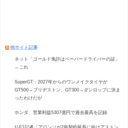
ヴィンランドサガって20年かけてトルファンの
成長描いたのになんか評価低くね？
ドラクエのブーメランて複数の敵に当たって戻っ
てくるけど
他サイト記事
Powered by livedoor 相互RSS
ネット「ゴールド免許はペーパードライバーの証」
←これ
SuperGT：2027年からのワンメイクタイヤが
GT500→ブリヂストン、GT300→ダンロップに決ま
ったわけだが
ホンダ、営業利益5307億円で過去最高を記録
仏F1記者「アロンソが2年契約延長に向けアストン