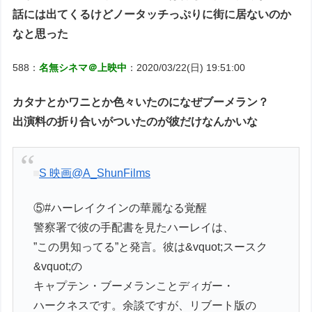
話には出てくるけどノータッチっぷりに街に居ないのか
なと思った
588：
名無シネマ＠上映中
：2020/03/22(日) 19:51:00
カタナとかワニとか色々いたのになぜブーメラン？
出演料の折り合いがついたのが彼だけなんかいな
S 映画
@A_ShunFilms
⑤#ハーレイクインの華麗なる覚醒
警察署で彼の手配書を見たハーレイは、
”この男知ってる”と発言。彼は&vquot;スースク
&vquot;の
キャプテン・ブーメランことディガー・
ハークネスです。余談ですが、リブート版の