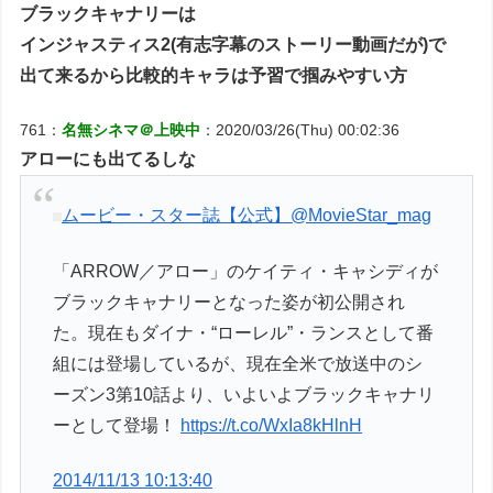
ブラックキャナリーは
インジャスティス2(有志字幕のストーリー動画だが)で
出て来るから比較的キャラは予習で掴みやすい方
761：
名無シネマ＠上映中
：2020/03/26(Thu) 00:02:36
アローにも出てるしな
ムービー・スター誌【公式】
@MovieStar_mag
「ARROW／アロー」のケイティ・キャシディが
ブラックキャナリーとなった姿が初公開され
た。現在もダイナ・“ローレル”・ランスとして番
組には登場しているが、現在全米で放送中のシ
ーズン3第10話より、いよいよブラックキャナリ
ーとして登場！
https://t.co/WxIa8kHlnH
2014/11/13 10:13:40