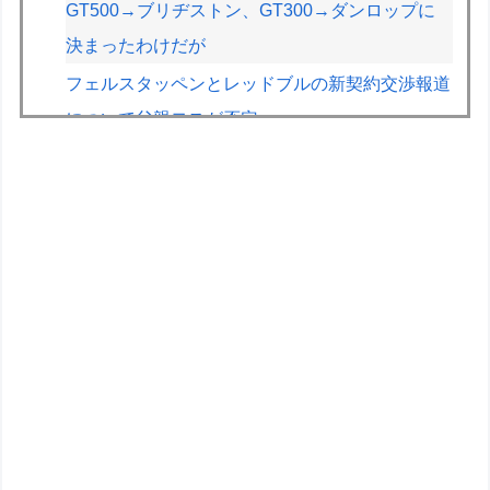
GT500→ブリヂストン、GT300→ダンロップに
決まったわけだが
フェルスタッペンとレッドブルの新契約交渉報道
について父親ヨスが否定
車のエアコンは外気取入派？それとも内気循環
派？
【悲報】印刷会社とトラブルになった絵師、内容
をXに投稿→物議を醸すｗｗｗｗ
【画像】絵師「印刷会社にゴミみたい印刷された
から晒すわ」→お前がクレーマーだと大炎上
【悲報】教室、ヤンキーがブチ切れでとんでもな
い空気になるｗｗｗｗ
友達から「お前はセガサターンみたいな奴」って
言われた