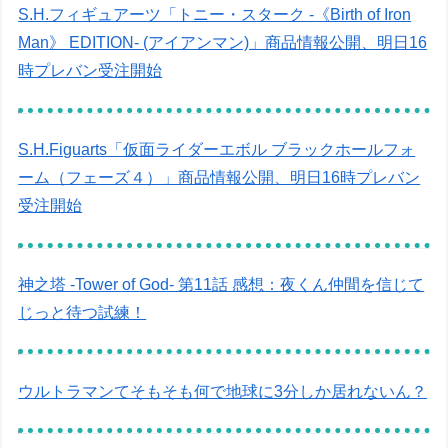
S.H.フィギュアーツ「トニー・スターク -《Birth of Iron
Man》 EDITION- (アイアンマン)」商品情報公開、明日16
時プレバン受注開始
S.H.Figuarts「仮面ライダーエボル ブラックホールフォ
ーム（フェーズ４）」商品情報公開、明日16時プレバン
受注開始
神之塔 -Tower of God- 第11話 感想：夜くん仲間を信じて
じっと待つ試練！
ウルトラマンてそもそも何で地球に3分しか居れないん？