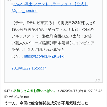
ひみつ戦士 ファントミラージュ ！【公式】
@girls_heroine
【予告】#テレビ東京 系にて明後日2/24(日)あさ9
時00分放送 第47話「笑って・ムリ太郎」今回の
アキラメストは、邪魔邪魔団のムリ太郎！お笑
い芸人のバニーズ稲葉( #田本清嵐 )にインピュア
ラが…！２人に隠された真実と
は？…
https://t.co/ecDRZKGexI
2019/02/22 15:55:37
947：
名無しさん＠お腹いっぱい。
：2020/04/17(金) 01:27:05.42
ID:lw3xCy2n.net
うーん、今回は総合格闘技成分が不足気味だった…