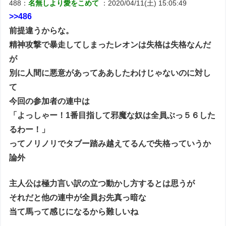
488：
名無しより愛をこめて
：2020/04/11(土) 15:05:49
>>486
前提違うからな。
精神攻撃で暴走してしまったレオンは失格は失格なんだ
が
別に人間に悪意があってああしたわけじゃないのに対し
て
今回の参加者の連中は
「よっしゃー！1番目指して邪魔な奴は全員ぶっ５６した
るわー！」
ってノリノリでタブー踏み越えてるんで失格っていうか
論外
主人公は極力言い訳の立つ動かし方するとは思うが
それだと他の連中が全員お先真っ暗な
当て馬って感じになるから難しいね