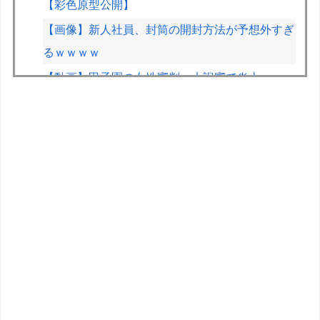
【彩色原型公開】
【画像】新人社員、封筒の開封方法が予想外すぎ
るｗｗｗｗ
【動画】甲子園の女性審判、大誤審で炎上
【画像】女さん、ミニ過ぎる浴衣を着た写真を投
稿して叩かれるｗｗｗｗ
【画像】週刊少年マガジン、限界突破
【画像】オタク「実際にプレイしたらわかるけど
ライザは友達って感じで性的な目では見れない
ｗ」←これ
冨樫義博「ヒソカは最強なんだぁ本気出してない
だけなんだぁ」←こいつのこの情熱なんなの？
【悲報】加藤桃子女流四段、色紙をメルカリで転
売宣言される????