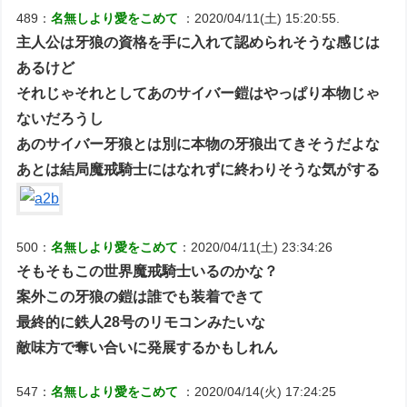
489：
名無しより愛をこめて
：2020/04/11(土) 15:20:55.
主人公は牙狼の資格を手に入れて認められそうな感じは
あるけど
それじゃそれとしてあのサイバー鎧はやっぱり本物じゃ
ないだろうし
あのサイバー牙狼とは別に本物の牙狼出てきそうだよな
あとは結局魔戒騎士にはなれずに終わりそうな気がする
500：
名無しより愛をこめて
：2020/04/11(土) 23:34:26
そもそもこの世界魔戒騎士いるのかな？
案外この牙狼の鎧は誰でも装着できて
最終的に鉄人28号のリモコンみたいな
敵味方で奪い合いに発展するかもしれん
547：
名無しより愛をこめて
：2020/04/14(火) 17:24:25