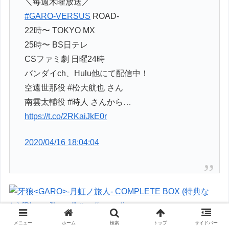
＼毎週木曜放送／
#GARO-VERSUS
ROAD-
22時〜 TOKYO MX
25時〜 BS日テレ
CSファミ劇 日曜24時
バンダイch、Hulu他にて配信中！
空遠世那役 #松大航也 さん
南雲太輔役 #時人 さんから…
https://t.co/2RKaiJkE0r
2020/04/16 18:04:04
メニュー
ホーム
検索
トップ
サイドバー