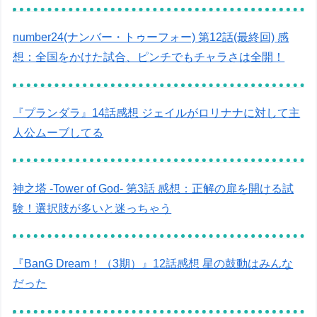
number24(ナンバー・トゥーフォー) 第12話(最終回) 感
想：全国をかけた試合、ピンチでもチャラさは全開！
『プランダラ』14話感想 ジェイルがロリナナに対して主
人公ムーブしてる
神之塔 -Tower of God- 第3話 感想：正解の扉を開ける試
験！選択肢が多いと迷っちゃう
『BanG Dream！（3期）』12話感想 星の鼓動はみんな
だった