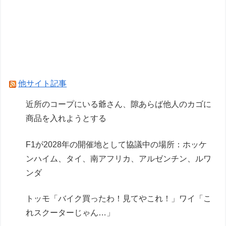
「私は何年も生きていて車関連の事故に遭遇した
事がありません、これが保険に入る必要がない答
えです。任意保険入れ は押し付け」←大炎上で
ボコボコにｗｗｗｗｗｗｗｗｗｗｗ
テスラ、26年中に日本の納車拠点を6割増 販売
他サイト記事
急増による混乱収拾へ
近所のコープにいる爺さん、隙あらば他人のカゴに
商品を入れようとする
Powered by livedoor 相互RSS
F1が2028年の開催地として協議中の場所：ホッケ
ンハイム、タイ、南アフリカ、アルゼンチン、ルワ
ンダ
トッモ「バイク買ったわ！見てやこれ！」ワイ「こ
れスクーターじゃん…」