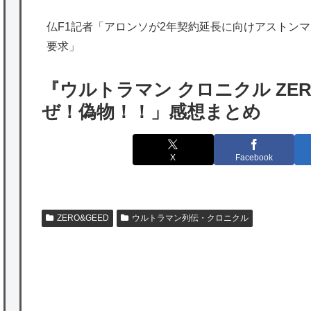
の為替介入再びで海外が大騒ぎ
仏F1記者「アロンソが2年契約延長に向けアストンマー
韓国人「実は日本経済を支えて生かしている
要求」
のは韓国人である理由がこちら…」→「日本
も感謝してるらしい…（ﾌﾞﾙﾌﾞﾙ」＝韓国の反
『ウルトラマン クロニクル ZER
応
ぜ！偽物！！」感想まとめ
海外「日本よ、お前がナンバーワンだ」 熊
本地震直後の日本の対応のスピードに世界が
X
Facebook
衝撃
★【ワートリ】細かい情報まで含めて構成さ
れたキャラの掛け合いだからなぁ（約100人）
ZERO&GEED
ウルトラマン列伝・クロニクル
★【ワートリ】基本的に最上さんも迅に後事
を託すつもりで黒トリガー化したんじゃねえ
かな。