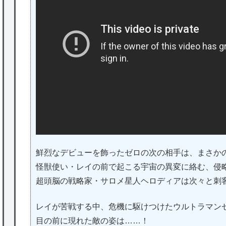
鮮烈なデビューを飾ったゼロの次の相手は、まさ
怪獣使い・レイの前で起こる宇宙の異変に絡む、侵
超頭脳の戦略家・サロメ星人ヘロディアは次々と刺
レイが苦戦する中、危機に駆けつけたウルトラマン
目の前に現れた敵の姿は……！