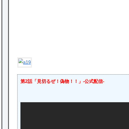
★【ワートリ】対ボーダーに特化とは言うけ
ど
★【ワートリ】2周目も全員でやる隊と分担
でやる隊はそれぞれどの位いるんだろうか特
P
別課題消化時は別として
Powered by livedoor 相互RSS
第2話「見切るぜ！偽物！！」-公式配信-