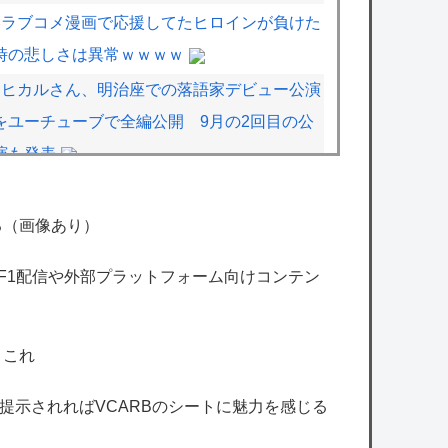
ラブコメ漫画で応援してたヒロインが負けた
時の悲しさは異常ｗｗｗｗ
ヒカルさん、明治座での落語家デビュー公演
をユーチューブで全編公開 9月の2回目の公
演も発表
【ストグラ】ズズって他の配信者と一緒だと
面白いんだよな
る（画像あり）
【にじさんじ】アッキーナ「🌬️私はふー💕ふ
のF1配信や外部プラットフォーム向けコンテン
ー💕おじさんだよ🖤」← 『英訳の人も限界』
『過酷な翻訳』
【艦これ】E5クリアした人に聞きたいんだ
←これ
けど基地航空の熟練度どうしてた？
格を提示されればVCARBのシートに魅力を感じる
【艦これ】みんなもう終わってそうだから聞