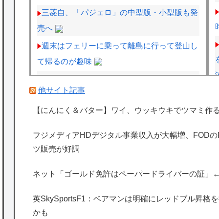
三菱自、「パジェロ」の中型版・小型版も発
売へ
週末はフェリーに乗って離島に行って登山し
て帰るのが趣味
SuperGT：2027年からのワンメイクタイヤ
他サイト記事
がGT500→ブリヂストン、GT300→ダンロッ
プに決まったわけだが
【にんにく＆バター】ワイ、ウッキウキでツマミ作
仏F1記者「アロンソが2年契約延長に向けア
フジメディアHDデジタル事業収入が大幅増、FOD
ストンマーチンに年間4000万ユーロ（約72.8
ツ販売が好調
億円）を要求」
ネット「ゴールド免許はペーパードライバーの証」
海外「日本は特別！」日本の地震支援を申し
出たあの親日経営者に海外が大騒ぎ
英SkySportsF1：ベアマンは明確にレッドブル昇
海外「勘弁して！」米国人が最も恐れる日本
かも