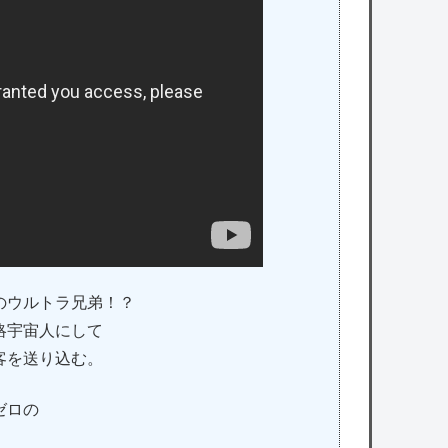
かのウルトラ兄弟！？
略宇宙人にして
客を送り込む。
ゼロの