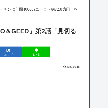
くんだけど E3-2ってサブの穴が空いてないダ
チンに年間4000万ユーロ（約72.8億円）を
イハツ駆逐並べて 高速＋とかしてるとアホほ
ど時間かかる？
【艦これ】今回のかわいい大賞は決まった
O＆GEED』第2話「見切る
【学マス】実際初星学園のアイドル科の何割
がアイドルになれるんだろう
はてブ
LINE
【シャニマス】円香とPが過ごしたあの夏シ
チュについて物申す透
2020.01.18
【デレマス】奈緒のドスケベさが全世界に知
れ渡ってしまった…
【悲報】まどマギ映画、今月公開なのに話題
にならない
ヒカキンさん、「ONICHA」を熊本県に発送