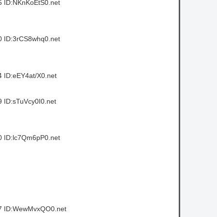
5 ID:NKnKoEtS0.net
0 ID:3rCS8whq0.net
 ID:eEY4at/X0.net
 ID:sTuVcy0I0.net
0 ID:lc7Qm6pP0.net
57 ID:WewMvxQO0.net