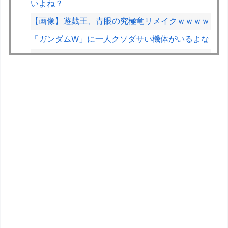
いよね？
【画像】遊戯王、青眼の究極竜リメイクｗｗｗｗ
「ガンダムW」に一人クソダサい機体がいるよな
【速報】佐藤二朗さん、突然ツイートｗｗｗｗｗ
ｗｗ
【朗報】Vtuber界、新たなる『弱男の姫』が爆誕
ｗｗｗｗｗｗｗｗｗｗｗ
【速報】ひろゆき、離婚wwwwww
インドネシアで日本の漫画やアニメにちなんだ名
付け流行「うずまき」や「ナルト」、「のび太」
に「ルフィ」…
VCARBリザーブでSF参戦中の岩佐歩夢「目の前
にある大きな目標はやはりF1のレギュラーシー
ト獲得」