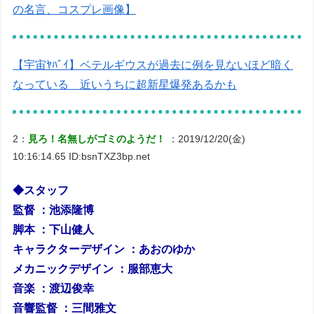
の名言、コスプレ画像】
【宇宙ﾔﾊﾞｲ】ベテルギウスが過去に例を見ないほど暗く
なっている 近いうちに超新星爆発あるかも
2：
見ろ！名無しがゴミのようだ！
：2019/12/20(金)
10:16:14.65 ID:bsnTXZ3bp.net
◆スタッフ
監督 ：池添隆博
脚本 ：下山健人
キャラクターデザイン ：あおのゆか
メカニックデザイン ：服部恵大
音楽 ：渡辺俊幸
音響監督 ：三間雅文