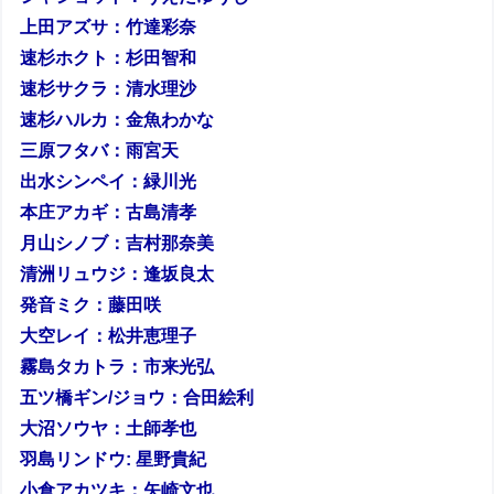
上田アズサ：竹達彩奈
速杉ホクト：杉田智和
速杉サクラ：清水理沙
速杉ハルカ：金魚わかな
三原フタバ：雨宮天
出水シンペイ：緑川光
本庄アカギ：古島清孝
月山シノブ：吉村那奈美
清洲リュウジ：逢坂良太
発音ミク：藤田咲
大空レイ：松井恵理子
霧島タカトラ：市来光弘
五ツ橋ギン/ジョウ：合田絵利
大沼ソウヤ：土師孝也
羽島リンドウ: 星野貴紀
小倉アカツキ：矢崎文也