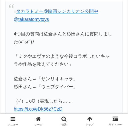
タカラトミー@映画シンカリオン公開中
@takaratomytoys
4つ目の質問は佐倉さんと杉田さんに質問しまし
た(=ﾟωﾟ)ﾉ
「ミクやエヴァのような今後コラボしたいキャ
ラや作品を教えてください」
佐倉さん→「サンリオキャラ」
杉田さん→「ウェブダイバー」
（-`）.｡oO（実現したら……
https://t.co/eDk56z7CzD
2018/05/01 17:41:53
メニュー
ホーム
検索
トップ
サイドバー