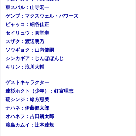
東スバル：山寺宏一
ゲンブ：マクスウェル・パワーズ
ビャッコ：細谷佳正
セイリュウ：真堂圭
スザク：渡辺明乃
ソウギョク：山内健嗣
シンカギア：じんぼぼんじ
キリン：浪川大輔
ゲストキャラクター
速杉ホクト（少年）：釘宮理恵
碇シンジ：緒方恵美
ナハネ：伊藤健太郎
オハネフ：吉田鋼太郎
渡島カムイ：辻本達規