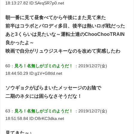
18:13:27.82 ID:SArqSR7p0.net
朝一番に見て昼食べてから午後にまた見て来た
前半はコラボとパロディ多目、後半は熱いロボ戦だった
あと3くらいは見たいな～運転士達のChooChooTRAIN
良かったよ～
映画で自分がリュウジスキーなのを改めて実感したわ
60：
見ろ！名無しがゴミのようだ！
：2019/12/27(金)
18:44:50.29 ID:g1V+G8tId.net
ソウギョクがばらまいたメッセージのお陰で
二期のネタには困らなさそうだな！
63：
見ろ！名無しがゴミのようだ！
：2019/12/27(金)
18:51:58.84 ID:O8rKC3dka.net
見てきた～♪