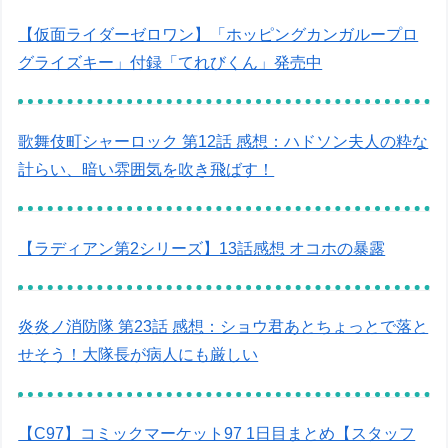
【仮面ライダーゼロワン】「ホッピングカンガループロ
グライズキー」付録「てれびくん」発売中
歌舞伎町シャーロック 第12話 感想：ハドソン夫人の粋な
計らい、暗い雰囲気を吹き飛ばす！
【ラディアン第2シリーズ】13話感想 オコホの暴露
炎炎ノ消防隊 第23話 感想：ショウ君あとちょっとで落と
せそう！大隊長が病人にも厳しい
【C97】コミックマーケット97 1日目まとめ【スタッフ