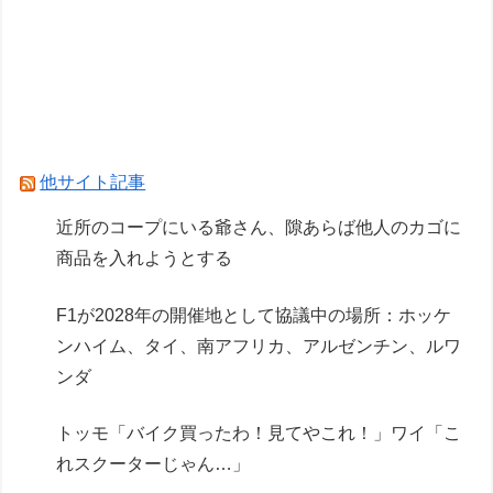
F1が2028年の開催地として協議中の場所：ホッ
ケンハイム、タイ、南アフリカ、アルゼンチン、
ルワンダ
結局のところラーメンの最高峰って「担々麺」だ
よな
他サイト記事
Powered by livedoor 相互RSS
近所のコープにいる爺さん、隙あらば他人のカゴに
商品を入れようとする
F1が2028年の開催地として協議中の場所：ホッケ
ンハイム、タイ、南アフリカ、アルゼンチン、ルワ
ンダ
トッモ「バイク買ったわ！見てやこれ！」ワイ「こ
れスクーターじゃん…」