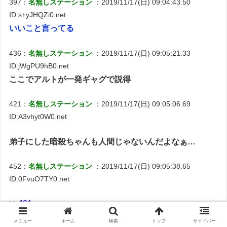
397：
名無しステーション
：2019/11/17(日) 09:04:43.50
ID:s+yJHQZi0.net
いいこと言ってる
436：
名無しステーション
：2019/11/17(日) 09:05:21.33
ID:jWgPU9hB0.net
ここでアルトが一発ギャグで説得
421：
名無しステーション
：2019/11/17(日) 09:05:06.69
ID:A3vhyt0W0.net
弟子にした暗殺ちゃんも人間じゃないんだよなぁ…
452：
名無しステーション
：2019/11/17(日) 09:05:38.65
ID:0FvuO7TY0.net
>>421
気付いてないけどねｗ
メニュー
ホーム
検索
トップ
サイドバー