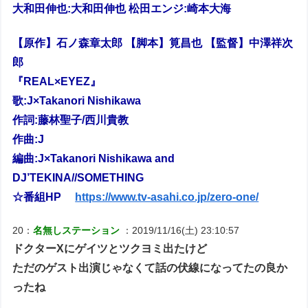
大和田伸也:大和田伸也 松田エンジ:崎本大海
【原作】石ノ森章太郎 【脚本】筧昌也 【監督】中澤祥次
郎
『REAL×EYEZ』
歌:J×Takanori Nishikawa
作詞:藤林聖子/西川貴教
作曲:J
編曲:J×Takanori Nishikawa and
DJ’TEKINA//SOMETHING
☆番組HP
https://www.tv-asahi.co.jp/zero-one/
20：
名無しステーション
：2019/11/16(土) 23:10:57
ドクターXにゲイツとツクヨミ出たけど
ただのゲスト出演じゃなくて話の伏線になってたの良か
ったね