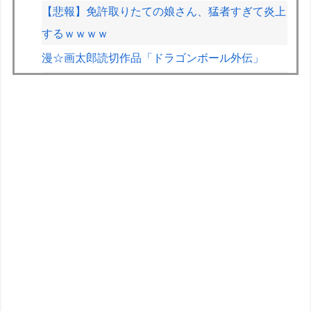
【悲報】免許取りたての娘さん、猛者すぎて炎上
するｗｗｗｗ
漫☆画太郎読切作品「ドラゴンボール外伝」
上条当麻さん、女子寮暮らしwwwwww
【画像】70過ぎてからドラクエ10を始めた父が
急逝→娘が活動記録を開示ｗｗｗ
【画像】2026年のF1、トップ4チームとそれ以外
の差がガチでエグい
先代猫（三毛）は毎晩布団に入ってきたが、時々
意地悪して 肩の部分ぴっちり布団ガードして入
れなくしてると・・・【再】
BYDの軽EV「ラッコ」受注が700台超 7月販売
は125台