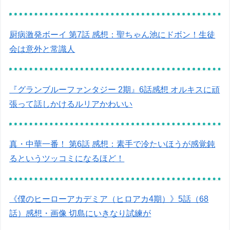
厨病激発ボーイ 第7話 感想：聖ちゃん池にドボン！生徒
会は意外と常識人
『グランブルーファンタジー 2期』6話感想 オルキスに頑
張って話しかけるルリアかわいい
真・中華一番！ 第6話 感想：素手で冷たいほうが感覚鈍
るというツッコミになるほど！
《僕のヒーローアカデミア（ヒロアカ4期）》5話（68
話）感想・画像 切島にいきなり試練が