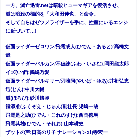
一方、滅亡迅雷.netは暗殺ヒューマギアを復活させ、
滅は暗殺の標的を「大和田伸也」と命令。
そして自らはゼツメライザーを手に、控室にいるエンジ
に近づいて…!
仮面ライダーゼロワン/飛電或人(ひでん・あると):高橋文
哉
仮面ライダーバルカン/不破諫(ふわ・いさむ):岡田龍太郎
イズ(いず):鶴嶋乃愛
仮面ライダーバルキリー/刃唯阿(やいば・ゆあ):井桁弘恵
迅(じん):中川大輔
滅(ほろび):砂川脩弥
福添准(ふくぞえ・じゅん)副社長:児嶋一哉
飛電是之助(ひでん・これのすけ):西岡徳馬
飛電其雄(ひでん・それお):山本耕史
ザットの声:日高のり子 ナレーション:山寺宏一