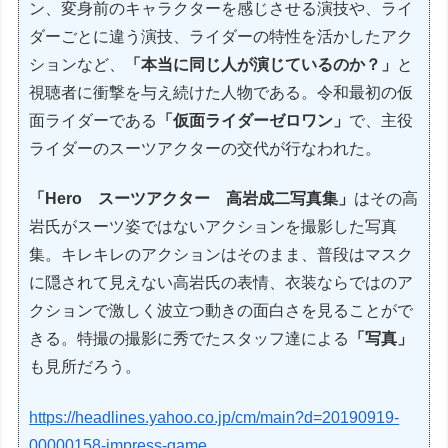
ン、変身前のキャラクターを感じさせる演技や、ライ
ダーごとに違う演技、ライダーの特性を活かしたアク
ションなど、
「本当に同じ人が演じているのか？」
と
視聴者に衝撃を与え続けた人物である。令和最初の仮
面ライダーである
「仮面ライダーゼロワン」
で、主役
ライダーのスーツアクターの交代が行なわれた。
「Hero スーツアクター 高岩成二写真集」
はその高
岩氏がスーツ姿ではないアクションを撮影した写真
集。キレキレのアクションはそのまま、普段はマスク
に隠されて見えない高岩氏の表情、衣装ならではのア
クションで激しく波立つ動きの面白さを見ることがで
きる。特撮の撮影に秀でたスタッフ達による
「写真」
も見所だろう。
https://headlines.yahoo.co.jp/cm/main?d=20190919-
00000158-impress-game