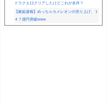
ドラクエ11クリアしたけどこれが名作？
【嫉妬速報】めっちゃカメレオンの売り上げ、１
４７億円突破www
【九州名物】鶏刺し食べた医師、全身麻痺へ…
「死んだほうが良い」
HRC（ホンダ・レーシング）折原氏、ADUO改
良型PUについて「内部目標を達成」「ザントフ
ールトが楽しみ」
【悲報】中国ファーウェイ、高級SUV「Stelato
G9」のお披露目で流れた動画にAI疑惑…「泥だ
らけの場所走っても車が綺麗ｗ」「走ったところ
にタイヤ痕が無いｗ」
【画像】東海道新幹線の自由席、ガチで終わるｗ
ｗｗｗ