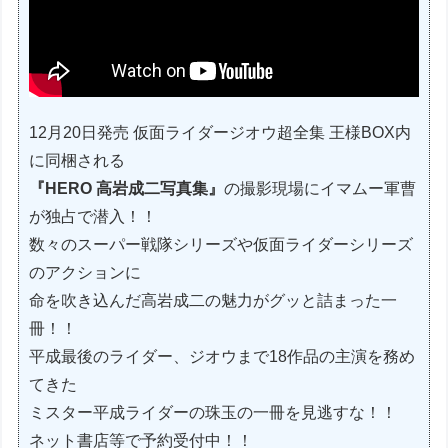
12月20日発売 仮面ライダージオウ超全集 王様BOX内
に同梱される
『HERO 高岩成二写真集』
の撮影現場にイマムー軍曹
が独占で潜入！！
数々のスーパー戦隊シリーズや仮面ライダーシリーズ
のアクションに
命を吹き込んだ高岩成二の魅力がグッと詰まった一
冊！！
平成最後のライダー、ジオウまで18作品の主演を務め
てきた
ミスター平成ライダーの珠玉の一冊を見逃すな！！
ネット書店等で予約受付中！！