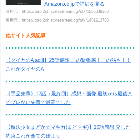
Amazon.co.jpで詳細を見る
引用元：https://toro.2ch.sc/test/read.cgi/sfx/1556339263
引用元：https://toro.2ch.sc/test/read.cgi/sfx/1451213763
他サイト人気記事
【ダイヤのA actII】25話感想 この緊張感！この熱さ！！
これがダイヤのA
《手品先輩》12話（最終回）感想・画像 最初から最後ま
でブレない先輩で最高でした
【魔法少女まどか☆マギカ(まどマギ)】10話感想 交した
約束これが全ての始まり