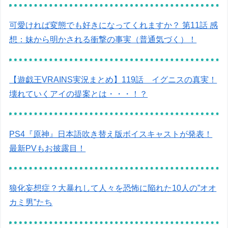
可愛ければ変態でも好きになってくれますか？ 第11話 感
想：妹から明かされる衝撃の事実（普通気づく）！
【遊戯王VRAINS実況まとめ】119話 イグニスの真実！
壊れていくアイの提案とは・・・！？
PS4『原神』日本語吹き替え版ボイスキャストが発表！
最新PVもお披露目！
狼化妄想症？大暴れして人々を恐怖に陥れた10人の”オオ
カミ男”たち