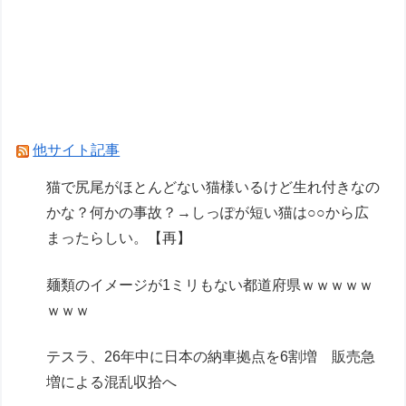
【動画】有名女優、アニソン盆踊りにブチ切れ
「日本の品格が落ちたと思いました」
【画像】みいちゃんと山田さん、日本の警察なめ
すぎで炎上ｗｗｗｗwｗｗｗｗｗｗｗｗｗ
他サイト記事
Powered by livedoor 相互RSS
猫で尻尾がほとんどない猫様いるけど生れ付きなの
かな？何かの事故？→しっぽが短い猫は○○から広
まったらしい。【再】
麺類のイメージが1ミリもない都道府県ｗｗｗｗｗ
ｗｗｗ
テスラ、26年中に日本の納車拠点を6割増 販売急
増による混乱収拾へ