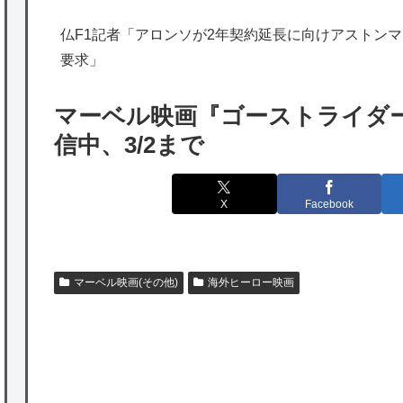
海外「勘弁して！」米国人が最も恐れる日本
仏F1記者「アロンソが2年契約延長に向けアストンマー
の為替介入再びで海外が大騒ぎ
要求」
韓国人「実は日本経済を支えて生かしている
のは韓国人である理由がこちら…」→「日本
マーベル映画『ゴーストライダー2（
も感謝してるらしい…（ﾌﾞﾙﾌﾞﾙ」＝韓国の反
信中、3/2まで
応
海外「日本よ、お前がナンバーワンだ」 熊
X
Facebook
本地震直後の日本の対応のスピードに世界が
衝撃
★【ワートリ】細かい情報まで含めて構成さ
マーベル映画(その他)
海外ヒーロー映画
れたキャラの掛け合いだからなぁ（約100人）
★【ワートリ】基本的に最上さんも迅に後事
を託すつもりで黒トリガー化したんじゃねえ