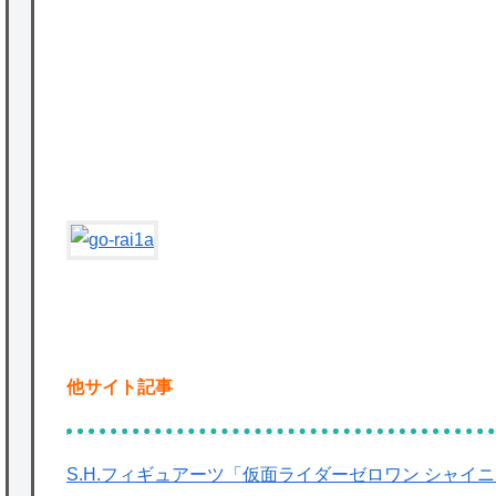
かな。
★【ワートリ】対ボーダーに特化とは言うけ
ど
P
★【ワートリ】2周目も全員でやる隊と分担
でやる隊はそれぞれどの位いるんだろうか特
別課題消化時は別として
Powered by livedoor 相互RSS
他サイト記事
S.H.フィギュアーツ「仮面ライダーゼロワン シャイ