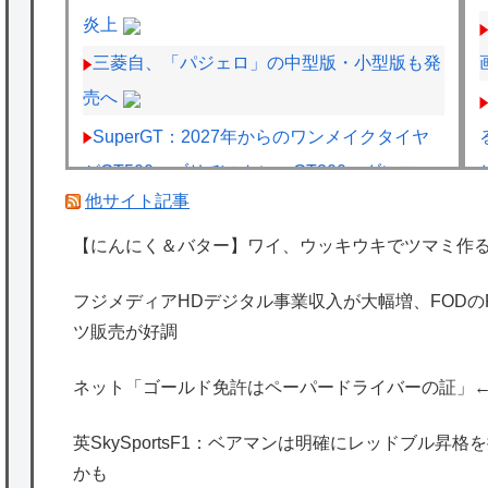
炎上
三菱自、「パジェロ」の中型版・小型版も発
売へ
SuperGT：2027年からのワンメイクタイヤ
がGT500→ブリヂストン、GT300→ダンロッ
他サイト記事
プに決まったわけだが
仏F1記者「アロンソが2年契約延長に向けア
【にんにく＆バター】ワイ、ウッキウキでツマミ作
ストンマーチンに年間4000万ユーロ（約72.8
フジメディアHDデジタル事業収入が大幅増、FOD
億円）を要求」
ツ販売が好調
【悲報】シャコタンのプリウスを笑った運転
手、散る………
ネット「ゴールド免許はペーパードライバーの証」
海外「日本は特別！」日本の地震支援を申し
英SkySportsF1：ベアマンは明確にレッドブル昇
出たあの親日経営者に海外が大騒ぎ
かも