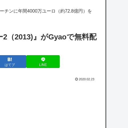
場『穴埋めクイズや』
チンに年間4000万ユーロ（約72.8億円）を
超人気Vチューバーのハチミツパン食べてみ
たけど想像とは違ってたかな……
【艦これ】ジャージ鹿島 他
2013)』がGyaoで無料配
【艦これ】E5クリアした人に聞きたいんだ
けど基地航空の熟練度どうしてた？
【艦これ】みんなもう終わってそうだから聞
はてブ
LINE
くんだけど E3-2ってサブの穴が空いてないダ
イハツ駆逐並べて 高速＋とかしてるとアホほ
2020.02.23
ど時間かかる？
【画像】松屋さん、とうとう食器の返却のみ
ならず『仕分け』まで客にさせ始めてしまう
ｗｗｗ
カープ11度目の『3連勝チャレンジ』は完封