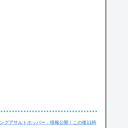
負け。森7回3失点。泰ファビ菊池マルチも全
て単打で無得点【広島0-4巨人/試合結果】
owered by livedoor 相互RSS
ニングアサルトホッパー」情報公開！この後11時