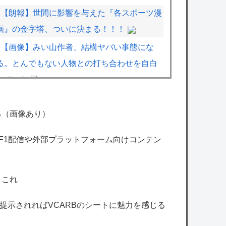
【朗報】世間に影響を与えた『各スポーツ漫
画』の金字塔、ついに決まる！！！
【画像】みい山作者、結構ヤバい事態にな
る。とんでもない人物との打ち合わせを自白
していた
ラブコメ漫画で応援してたヒロインが負けた
時の悲しさは異常ｗｗｗｗ
る（画像あり）
【悲報】横浜DeNAベイスターズさん、恥ず
のF1配信や外部プラットフォーム向けコンテン
かしいPVを発表してしまう
【ホロライブ】ねねち概要欄、小学生並みの
←これ
感想で草
【VTuber】今年も「YouTube Music
格を提示されればVCARBのシートに魅力を感じる
Weekend」開催か？予告に多数のVTuberが登