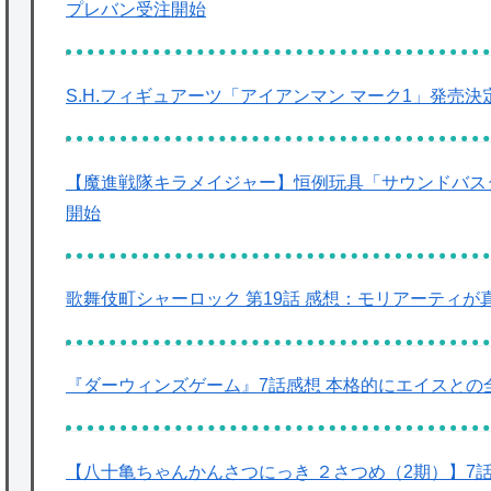
プレバン受注開始
S.H.フィギュアーツ「アイアンマン マーク1」発売決
【魔進戦隊キラメイジャー】恒例玩具「サウンドバスタ
開始
歌舞伎町シャーロック 第19話 感想：モリアーティ
『ダーウィンズゲーム』7話感想 本格的にエイスとの
【八十亀ちゃんかんさつにっき ２さつめ（2期）】7