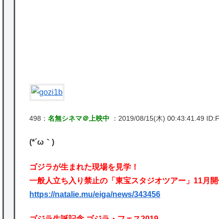
★【ワートリ】基本的に最上さんも迅に後事
を託すつもりで黒トリガー化したんじゃねえ
かな。
★【ワートリ】対ボーダーに特化とは言うけ
ど
★【ワートリ】2周目も全員でやる隊と分担
でやる隊はそれぞれどの位いるんだろうか特
498：
名無シネマ＠上映中
：2019/08/15(木) 00:43:41.49 ID:F
別課題消化時は別として
(*´ω｀)
Powered by livedoor 相互RSS
ゴジラが生まれた現場を見学！
一般人立ち入り禁止の「東宝スタジオツアー」11月開
https://natalie.mu/eiga/news/343456
ゴジラ生誕記念 ゴジラ・フェス2019