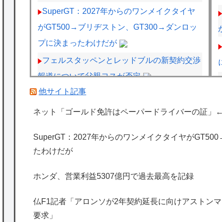
SuperGT：2027年からのワンメイクタイヤ
がGT500→ブリヂストン、GT300→ダンロッ
プに決まったわけだが
フェルスタッペンとレッドブルの新契約交渉
報道について父親ヨスが否定
他サイト記事
【正論】X民「真の弱者男性は恋愛ゲームと
かアニメ見てない。本当の闇を見せるね」
ネット「ゴールド免許はペーパードライバーの証」
←170000バズwwwwwww
SuperGT：2027年からのワンメイクタイヤがGT5
【速報】ジャンポケ斎藤、求刑7年で逝く。
たわけだが
実刑確実か
【画像】絵師「印刷会社にゴミみたい印刷さ
ホンダ、営業利益5307億円で過去最高を記録
れたから晒すわ」→お前がクレーマーだと大
仏F1記者「アロンソが2年契約延長に向けアストンマー
炎上
要求」