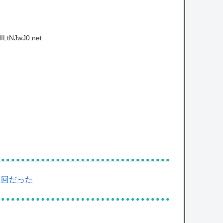
ILtNJwJ0.net
ミ回だった