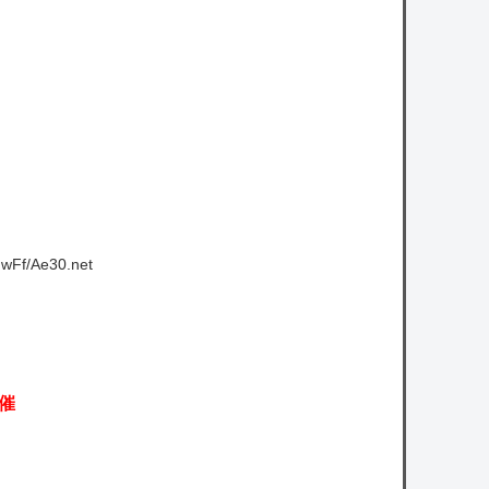
wFf/Ae30.net
催