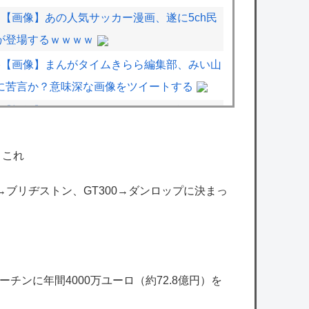
【画像】あの人気サッカー漫画、遂に5ch民
が登場するｗｗｗｗ
【画像】まんがタイムきらら編集部、みい山
に苦言か？意味深な画像をツイートする
【朗報】ドラゴンボール超さん、再評価でう
っかりGTを越えてしまうｗｗｗｗｗ
←これ
【悲報】MAJOR2ndの佐藤寿也の息子、姑
息すぎてしまい炎上
00→ブリヂストン、GT300→ダンロップに決まっ
【悲報】加藤純一さん、Vチューバーをあれ
ほど煽ってたのに実質敗北宣言か……
【にじEN】エナー「ニッチなゲームをプレ
イして配信したい……」
チンに年間4000万ユーロ（約72.8億円）を
【ホロライブ】うーん実にラミィ