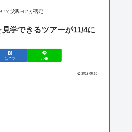
【艦これ】E5クリアした人に聞きたいんだ
ついて父親ヨスが否定
けど基地航空の熟練度どうしてた？
【艦これ】みんなもう終わってそうだから聞
見学できるツアーが11/4に
くんだけど E3-2ってサブの穴が空いてないダ
イハツ駆逐並べて 高速＋とかしてるとアホほ
ど時間かかる？
はてブ
LINE
キメラって倫理観無くせば普通に作れるん
か？
2019.08.15
【悲報】山里亮太さん、一般人のツイートに
反撃開始ｗｗｗｗｗｗｗｗｗｗｗｗｗ
日本政府「犯罪者はGPSを持ち歩くルールに
しよう。強制は可哀想🥺」
owered by livedoor 相互RSS