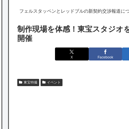
海外「日本は特別！」日本の地震支援を申し
フェルスタッペンとレッドブルの新契約交渉報道に
出たあの親日経営者に海外が大騒ぎ
海外「勘弁して！」米国人が最も恐れる日本
制作現場を体感！東宝スタジオを
の為替介入再びで海外が大騒ぎ
開催
韓国人「実は日本経済を支えて生かしている
のは韓国人である理由がこちら…」→「日本
X
Facebook
も感謝してるらしい…（ﾌﾞﾙﾌﾞﾙ」＝韓国の反
応
海外「日本よ、お前がナンバーワンだ」 熊
東宝特撮
イベント
本地震直後の日本の対応のスピードに世界が
衝撃
★【ワートリ】細かい情報まで含めて構成さ
れたキャラの掛け合いだからなぁ（約100人）
P