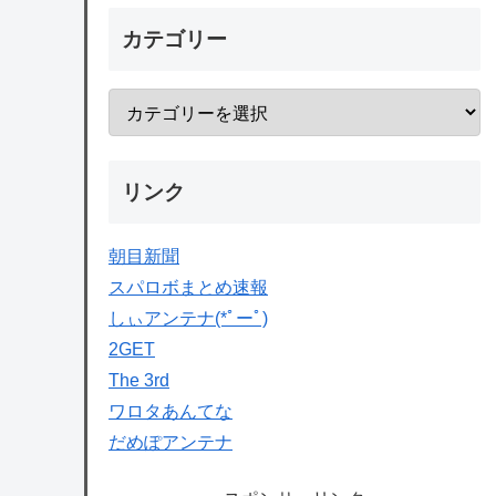
カテゴリー
リンク
朝目新聞
スパロボまとめ速報
しぃアンテナ(*ﾟーﾟ)
2GET
The 3rd
ワロタあんてな
だめぽアンテナ