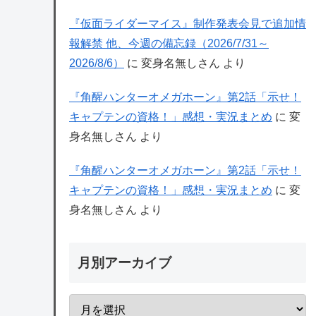
『仮面ライダーマイス』制作発表会見で追加情
報解禁 他、今週の備忘録（2026/7/31～
2026/8/6）
に
変身名無しさん
より
『角醒ハンターオメガホーン』第2話「示せ！
キャプテンの資格！」感想・実況まとめ
に
変
身名無しさん
より
『角醒ハンターオメガホーン』第2話「示せ！
キャプテンの資格！」感想・実況まとめ
に
変
身名無しさん
より
月別アーカイブ