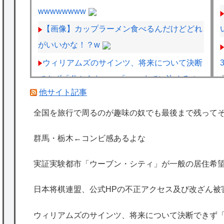
wwwwwwww
【画像】カップラーメン食べるんだけどどれ
がいいかな！？w
ウィリアムズのサインツ、将来について決断
できず「分からない」「いつまでに決めるの
他サイト記事
かも言えない」
キャデラックF1、致命的なブレーキ問題の
全国を旅行で周るのが趣味の奴でも最後まで残って
原因が明らかになるも解決には至っておらず
群馬・栃木←コンビ感あるよな
めども立たず
フジテレビ「2026 FORMULA1 サマーブレ
実証実験都市「ウーブン・シティ」が一般の居住希望
イクSP」を明日（8月9日）から12日間毎日放
日本将棋連盟、公式HPの不正アクセス及び改ざん被
送へ
海外「日本は特別！」日本の地震支援を申し
ウィリアムズのサインツ、将来について決断できず