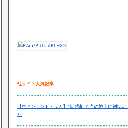
P
を託すつもりで黒トリガー化したんじゃねえ
かな。
★【ワートリ】対ボーダーに特化とは言うけ
ど
★【ワートリ】2周目も全員でやる隊と分担
でやる隊はそれぞれどの位いるんだろうか特
別課題消化時は別として
Powered by livedoor 相互RSS
他サイト人気記事
【ヴィンランド・サガ】4話感想 本当の戦士に剣は
だ