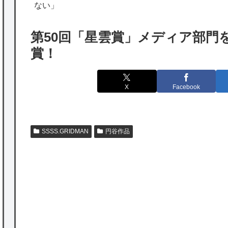
出たあの親日経営者に海外が大騒ぎ
ない」
海外「勘弁して！」米国人が最も恐れる日本
第50回「星雲賞」メディア部門を『
の為替介入再びで海外が大騒ぎ
賞！
韓国人「実は日本経済を支えて生かしている
のは韓国人である理由がこちら…」→「日本
X
Facebook
も感謝してるらしい…（ﾌﾞﾙﾌﾞﾙ」＝韓国の反
応
海外「日本よ、お前がナンバーワンだ」 熊
SSSS.GRIDMAN
円谷作品
本地震直後の日本の対応のスピードに世界が
衝撃
★【ワートリ】細かい情報まで含めて構成さ
れたキャラの掛け合いだからなぁ（約100人）
★【ワートリ】基本的に最上さんも迅に後事