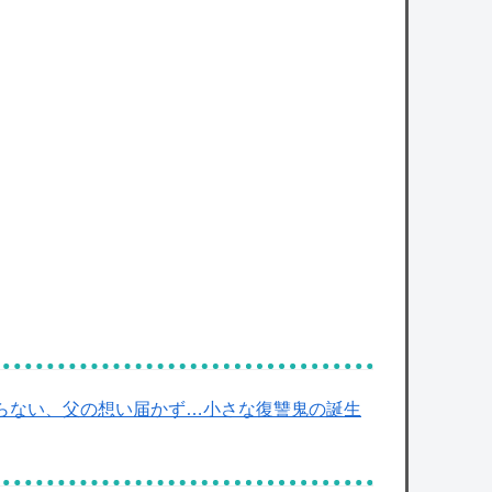
owered by livedoor 相互RSS
いらない、父の想い届かず…小さな復讐鬼の誕生