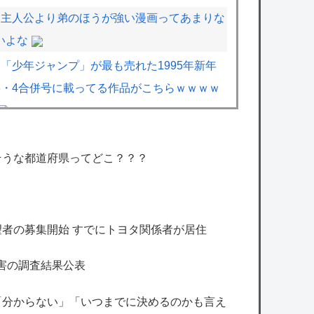
主人公より弟のほうが強い漫画ってあまりな
いよな
「少年ジャンプ」が最も売れた1995年新年
3・4合併号に載ってる作品がこちらｗｗｗｗ
「ヒロアカ」久しぶりに読んだけどエンデヴ
ァーって正直そこまで悪いことしたかな
そうな都道府県ってどこ？？？
【巨人対ヤクルト18回戦】巨人・浦田、3回
裏1アウト満塁から2点タイムリー！浦田は3回
で猛打賞3打
者の募集開始 すでにトヨタ関係者が居住
点！！！！！！！！！！！！！！！
害の調査結果公表
【艦これ】水着川内さん 他
【艦これ】ナマケモノアガノウサギ 他
「分からない」「いつまでに決めるのかも言え