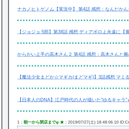
ナカノヒトゲノム【実況中】 第4話 感想：なんだか
【ジョジョ 5部】第38話 感想 ディアボロよ永遠に【
からかい上手の高木さん２ 第4話 感想：高木さんと
【魔法少女まどか☆マギカ(まどマギ)】3話感想 マ
【日本人のDNA】江戸時代の人が描いた”ゆるキャラ
1：
朝一から閉店までφ ★
：2019/07/27(土) 18:48:06.10 ID: