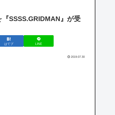
【艦これ】もちもちーの本気 他
【悲報】モンハンワイルズさん、サンブレイ
SSSS.GRIDMAN』が受
クに売上を逆転される……
【ホロライブ】これはこれでちょっと裏来い
よに見える
はてブ
LINE
【VTuber】Google Play「選抜！推しナイン
発表会」出演者発表！『にじだけと思ってた
2019.07.30
けど座長と除夜のケツおるやんけ』
【衝撃】有吉、マツコに『ドン引き』してし
まうｗｗｗｗｗｗｗ
【巨人対ヤクルト18回戦】ヤクルト、2回表
1アウト三塁から内山壮真のタイムリーで先
制！！！！！！！！！！