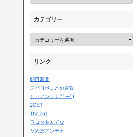
カテゴリー
リンク
朝目新聞
スパロボまとめ速報
しぃアンテナ(*ﾟーﾟ)
2GET
The 3rd
ワロタあんてな
だめぽアンテナ