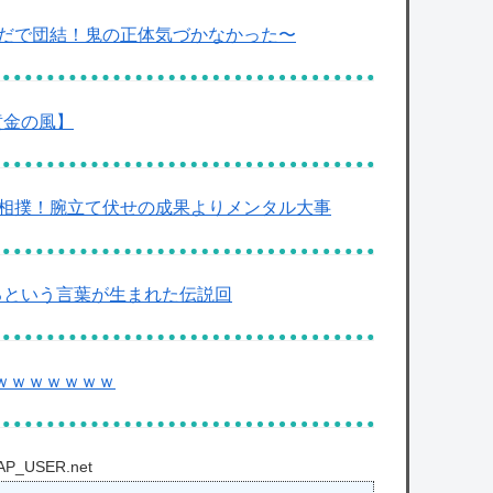
んだで団結！鬼の正体気づかなかった〜
黄金の風】
腕相撲！腕立て伏せの成果よりメンタル大事
ミるという言葉が生まれた伝説回
”ｗｗｗｗｗｗｗ
CAP_USER.net