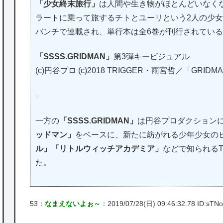
「少女終末旅行」
は人間や生き物がほとんどいなく
ラートに乗って旅するチトとユーリという2人の少女
バンチで連載され、単行本は全6巻が刊行されてい
「SSSS.GRIDMAN」
第3弾キービジュアル
(c)円谷プロ (c)2018 TRIGGER・雨宮哲／「GRI
一方の
「SSSS.GRIDMAN」
は円谷プロダクションに
ッドマン」
をベースに、新たに紡がれる少年少女の
ル」「リトルウィッチアカデミア」
などで知られるT
た。
53：
なまえないよぉ～
：2019/07/28(日) 09:46:32.78 ID:sTNo