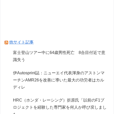
【シャニマス】人魚姫の世界に迷い込んだらどん
な人が助けてくれたか、をアイドルの誕生日で見
たら
Powered by livedoor 相互RSS
他サイト記事
富士登山ツアー中に64歳男性死亡 8合目付近で意
識失う
伊Autosprint誌：ニューエイ代表渾身のアストンマ
ーチンAMR26を改善に導いた最大の功労者はカル
ディレ
HRC（ホンダ・レーシング）折原氏「以前のF1プ
ロジェクトを経験した専門家を何人か呼び戻しまし