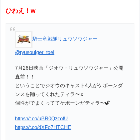
ひわえ！w
騎士竜戦隊リュウソウジャー
@ryusoulger_toei
7月26日映画「ジオウ・リュウソウジャー」公開
直前！！
ということでジオウのキャスト4人がケボーンダ
ンスを踊ってくれたティラ〜♬
個性がでまくっててケボーンだティラ〜🦖
https://t.co/uBR0QzcofU
…
https://t.co/dXFo7HTCHE