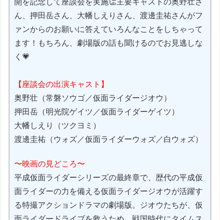
開を記念して座談会を実施👏主要キャストの奥野壮さ
ん、押田岳さん、大幡しえりさん、渡邊圭祐さんがフ
ァンからのお願いに答えていろんなことをしちゃって
ます！もちろん、劇場版の話も聞けるのでお見逃しな
く💗
【座談会の出演キャスト】
奥野壮（常磐ソウゴ／仮面ライダージオウ）
押田岳（明光院ゲイツ／仮面ライダーゲイツ）
大幡しえり（ツクヨミ）
渡邊圭祐（ウォズ／仮面ライダーウォズ／白ウォズ）
〜映画の見どころ〜
平成仮面ライダーシリーズの最終章で、歴代の平成仮
面ライダーの力を備える仮面ライダージオウが活躍す
る特撮アクションドラマの劇場版。ジオウたちが、仮
面ライダードライブを救うため、戦国時代にタイムス