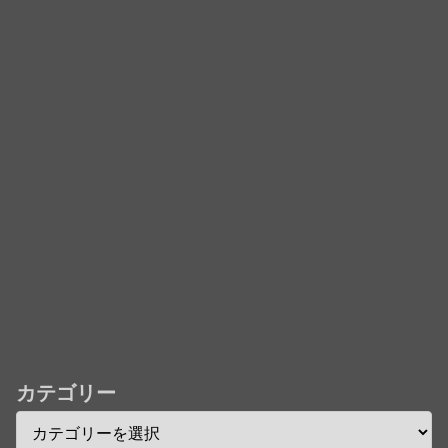
部から完全制御のおそれ！
「君たちはどう生きるか」Blu-ray予約受付開始！ア
フレコ台本や絵コンテ、米津玄師による主題歌「地球
儀」ミュージッククリップ収録。スタジオジブリ作品
で初の「4K UHD」版も発売！！
★【ワートリ】今月新発売!!第27巻まとめ【コメント
欄まとめます】【しばらく固定記事です】
★【ワートリ】今月第241話「遠征選抜試験㊲」第
242話「遠征選抜試験㊳」【コメント欄まとめます】
【しばらく固定記事です】
★【ワートリ】風間隊3人≒忍田単騎くらいのイメー
カテゴリー
ジかな
Powered by livedoor 相互RSS