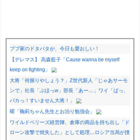
ブブ家のドタバタが、今日も愛おしい！
【デレマス】 高森藍子「Cause wanna be myself
keep on fighting」
大将「何握りやしょう？」Z世代新人「じゃあサーモ
ンで」社長「ぶほっw」部長「あー…」ワイ「ばっ、
バカっ！すいません大将！」
曜「鞠莉ちゃん先生とお泊り勉強会」
ワイルドベリーズ経営陣、倉庫の商品を持ち出し「ド
ローン攻撃で焼失した」として処理…ロシア当局が捜