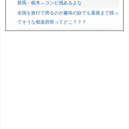
群馬・栃木←コンビ感あるよな
全国を旅行で周るのが趣味の奴でも最後まで残っ
てそうな都道府県ってどこ？？？
コルトン・ハータのF1参戦の可能性が消滅した
らしい
【悲報】黒人、卑怯すぎて炎上するｗｗｗｗ
【悲報】ライター「ちいかわが反社とコラボして
た」ﾊﾟｼｬｯ
【速報】とある魔術の禁書目録、最新刊でヒロイ
ン戦争決着wwwwwwwwwwwww
【遊戯王】1億DL記念「福引」の格差ヤバくな
い！？
キメラって倫理観無くせば普通に作れるんか？