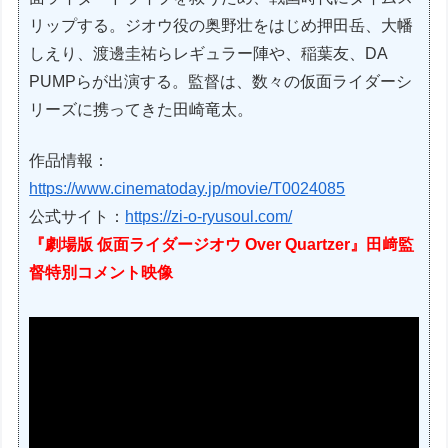
リップする。ジオウ役の奥野壮をはじめ押田岳、大幡
しえり、渡邊圭祐らレギュラー陣や、稲葉友、DA
PUMPらが出演する。監督は、数々の仮面ライダーシ
リーズに携ってきた田崎竜太。
作品情報：
https://www.cinematoday.jp/movie/T0024085
公式サイト：
https://zi-o-ryusoul.com/
『劇場版 仮面ライダージオウ Over Quartzer』田﨑監
督特別コメント映像