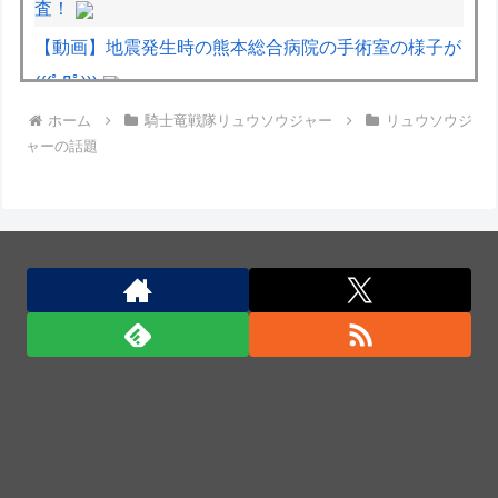
査！
【動画】地震発生時の熊本総合病院の手術室の様子が
(((ﾟДﾟ)))
ホーム
騎士竜戦隊リュウソウジャー
リュウソウジ
【動画】両方馬鹿（笑）ミニストップでトラックと衝
ャーの話題
突したドラレコが（ノ∇`）
【動画】ロシアの空挺兵、パラシュートが開かずに墜
落してしまう。
【動画】自動ドアの仕組みを理解した富山のツバメが
賢い。
韓国陸軍の射撃訓練中だったK1E1戦車で火災、乗員
は避難…エンジンルーム付近から出火！
韓国陸軍の射撃訓練中だったK1E1戦車で火災、乗員
は避難…エンジンルーム付近から出火！
中国企業Zbtlink製ルーター20機種にバックドア、外