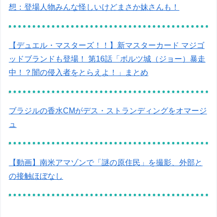
想：登場人物みんな怪しいけどまさか妹さんも！
【デュエル・マスターズ！！】新マスターカード マジゴ
ッドブランドも登場！ 第16話「ボルツ城（ジョー）暴走
中！？闇の侵入者をとらえよ！」まとめ
ブラジルの香水CMがデス・ストランディングをオマージ
ュ
【動画】南米アマゾンで「謎の原住民」を撮影、外部と
の接触ほぼなし