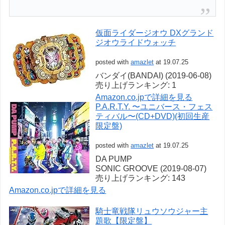
仮面ライダージオウ DXグランド
ジオウライドウォッチ
posted with
amazlet
at 19.07.25
バンダイ(BANDAI) (2019-06-08)
売り上げランキング: 1
Amazon.co.jpで詳細を見る
P.A.R.T.Y. 〜ユニバース・フェス
ティバル〜(CD+DVD)(初回生産
限定盤)
posted with
amazlet
at 19.07.25
DA PUMP
SONIC GROOVE (2019-08-07)
売り上げランキング: 143
Amazon.co.jpで詳細を見る
騎士竜戦隊リュウソウジャー主
題歌【限定盤】