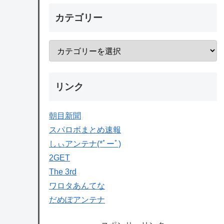
カテゴリー
リンク
朝目新聞
スパロボまとめ速報
しぃアンテナ(*ﾟーﾟ)
2GET
The 3rd
ワロタあんてな
だめぽアンテナ