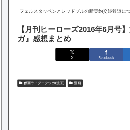
韓国人「実は日本経済を支えて生かしている
フェルスタッペンとレッドブルの新契約交渉報道に
のは韓国人である理由がこちら…」→「日本
も感謝してるらしい…（ﾌﾞﾙﾌﾞﾙ」＝韓国の反
【月刊ヒーローズ2016年6月号
応
ガ』感想まとめ
海外「日本よ、お前がナンバーワンだ」 熊
本地震直後の日本の対応のスピードに世界が
X
Facebook
衝撃
★【ワートリ】細かい情報まで含めて構成さ
れたキャラの掛け合いだからなぁ（約100人）
仮面ライダークウガ(漫画)
漫画
★【ワートリ】基本的に最上さんも迅に後事
を託すつもりで黒トリガー化したんじゃねえ
かな。
★【ワートリ】対ボーダーに特化とは言うけ