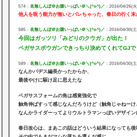
574：
名無しんぼ＠お腹いっぱい＠＼(^o^)／
：2016/04/26(火)
他人を呪う能力が無いとバレちゃった、春日の行く末
585：
名無しんぼ＠お腹いっぱい＠＼(^o^)／
：2016/04/30(土)
今回はガッツリ「みどりのクウガ」が出た！
ペガサスボウガンできっちり決めてくれてGJで
589：
名無しんぼ＠お腹いっぱい＠＼(^o^)／
：2016/04/30(土) 
なんかバヂス編長かったからか、
最後やけに駆け足に思えたな
ペガサスフォームの角は感覚強化で
触角伸ばすって感じなんだろうけど（触角じゃねーけ
なんかライダーってよりウルトラマンっぽいデザイン
春日改心は、まあこの話はどういう結果になっても後
その中でもまだマシな落ちを選んだ感じ