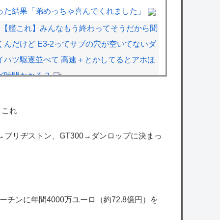
った結果「弟めっちゃ喜んでくれました」
【艦これ】みんなもう終わってそうだから聞
くんだけど E3-2ってサブの穴が空いてないダ
イハツ駆逐並べて 高速＋とかしてるとアホほ
ど時間かかる？
【艦これ】差し入れゴトさん 他
任天堂が「gamescom 2026」のラインナッ
←これ
プを発表！
00→ブリヂストン、GT300→ダンロップに決まっ
【ミリマス】6年後のアイドル達はどんな感
じになってるんだろう
【ミリマス】静香との出会いを存在しない記
憶に上書きされるプロデューサー
チンに年間4000万ユーロ（約72.8億円）を
【アイマス】このトーナメント表のどこに出