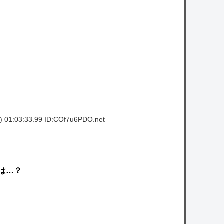
owered by livedoor 相互RSS
 01:03:33.99 ID:COf7u6PDO.net
は…？