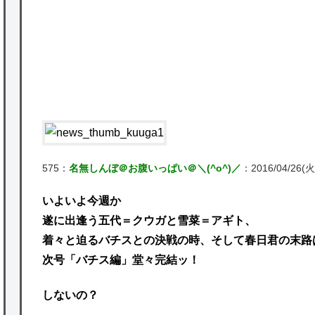
ど
P
★【ワートリ】2周目も全員でやる隊と分担
でやる隊はそれぞれどの位いるんだろうか特
別課題消化時は別として
Powered by livedoor 相互RSS
575：
名無しんぼ＠お腹いっぱい＠＼(^o^)／
：2016/04/26(火)
いよいよ今週か
遂に出逢う五代＝クウガと雪菜＝アギト、
着々と迫るバチスとの決戦の時、そして春日君の末路
次号「バチス編」堂々完結ッ！
しないの？