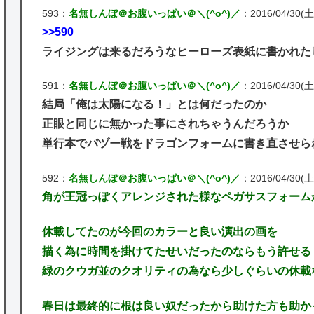
593：
名無しんぼ＠お腹いっぱい＠＼(^o^)／
：2016/04/30(土)
>>590
ライジングは来るだろうなヒーローズ表紙に書かれた
591：
名無しんぼ＠お腹いっぱい＠＼(^o^)／
：2016/04/30(土)
結局「俺は太陽になる！」とは何だったのか
正眼と同じに無かった事にされちゃうんだろうか
単行本でバヅー戦をドラゴンフォームに書き直させら
592：
名無しんぼ＠お腹いっぱい＠＼(^o^)／
：2016/04/30(土) 
角が王冠っぽくアレンジされた様なペガサスフォーム
休載してたのが今回のカラーと良い演出の画を
描く為に時間を掛けてたせいだったのならもう許せる
緑のクウガ並のクオリティの為なら少しぐらいの休載
春日は最終的に根は良い奴だったから助けた方も助か