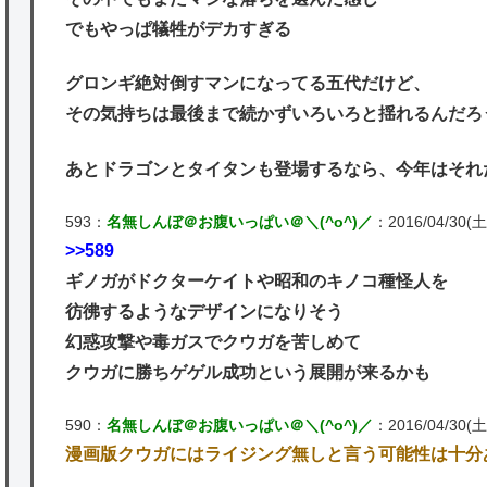
でもやっぱ犠牲がデカすぎる
グロンギ絶対倒すマンになってる五代だけど、
その気持ちは最後まで続かずいろいろと揺れるんだろ
あとドラゴンとタイタンも登場するなら、今年はそれ
593：
名無しんぼ＠お腹いっぱい＠＼(^o^)／
：2016/04/30(土)
>>589
ギノガがドクターケイトや昭和のキノコ種怪人を
彷彿するようなデザインになりそう
幻惑攻撃や毒ガスでクウガを苦しめて
クウガに勝ちゲゲル成功という展開が来るかも
590：
名無しんぼ＠お腹いっぱい＠＼(^o^)／
：2016/04/30(土)
漫画版クウガにはライジング無しと言う可能性は十分