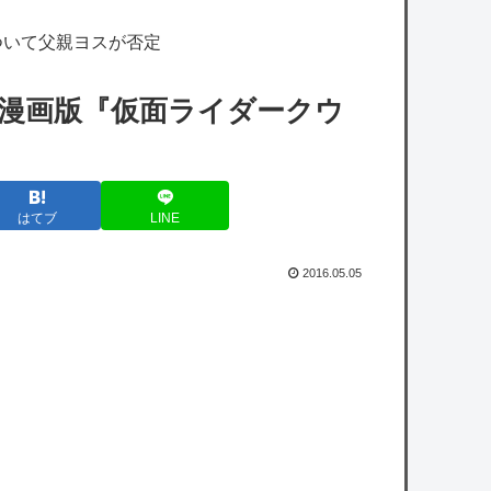
場する？
ついて父親ヨスが否定
小学館『マンガワン』騒動、第三者委員会の
調査結果を公表「今後、倫理的に許容するこ
】漫画版『仮面ライダークウ
とができないと判断した作家は使わない」
【画像】ジャンプ人気漫画最新刊の表紙、ヤ
バ過ぎる。お前ら元ネタ分かるか？
はてブ
LINE
【朗報】ドラゴンボール超さん、再評価でう
っかりGTを越えてしまうｗｗｗｗｗ
2016.05.05
【悲報】村上・岡本の一年目コンビ、ひっそ
りと成績悪化中
【悲報】MAJOR2ndの佐藤寿也の息子、姑
息すぎてしまい炎上
【悲報】山里亮太さん、一般人のツイートに
反撃開始ｗｗｗｗｗｗｗｗｗｗｗｗｗ