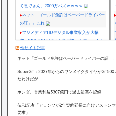
て息できん」2000万バズｗｗｗｗ
ネット「ゴールド免許はペーパードライバー
の証」←これ
フジメディアHDデジタル事業収入が大幅
増、FODのF1配信や外部プラットフォーム向
他サイト記事
けコンテンツ販売が好調
フェルスタッペンとレッドブルの新契約交渉
ネット「ゴールド免許はペーパードライバーの証」
報道について父親ヨスが否定
SuperGT：2027年からのワンメイクタイヤがGT5
レクサスの軽トラとかどうよ
たわけだが
海外「日本は特別！」日本の地震支援を申し
ホンダ、営業利益5307億円で過去最高を記録
出たあの親日経営者に海外が大騒ぎ
海外「勘弁して！」米国人が最も恐れる日本
仏F1記者「アロンソが2年契約延長に向けアストンマー
の為替介入再びで海外が大騒ぎ
要求」