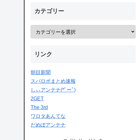
カテゴリー
リンク
朝目新聞
スパロボまとめ速報
しぃアンテナ(*ﾟーﾟ)
2GET
The 3rd
ワロタあんてな
だめぽアンテナ