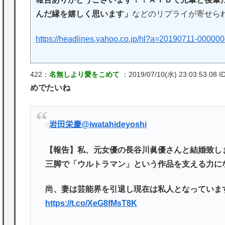
んだ縁を嬉しく思います」
などのリプライが寄せら
https://headlines.yahoo.co.jp/hl?a=20190711-000000
422：
名無しより愛をこめて
：2019/07/10(水) 23:03:53.08 I
めでたいね
岩田栄慶
@iwatahideyoshi
【報告】私、元女優の長谷川眞優さんと結婚致し
三脚で「ウルトラマン」という作品を支える力に
尚、妻は芸能界を引退し現在は私人となっていま
https://t.co/XeG8fMsT8K