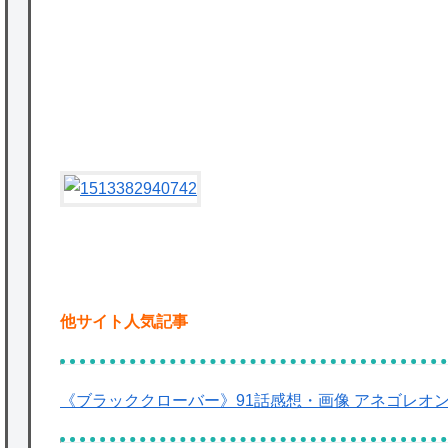
かな。
★【ワートリ】対ボーダーに特化とは言うけ
ど
P
★【ワートリ】2周目も全員でやる隊と分担
でやる隊はそれぞれどの位いるんだろうか特
別課題消化時は別として
Powered by livedoor 相互RSS
他サイト人気記事
《ブラッククローバー》91話感想・画像 アネゴレオ