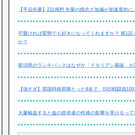
【手品先輩】2話感想 先輩の残念さ加減が加速度的に
可愛ければ変態でも好きになってくれますか？ 第1話
か？
新潟県のランチパックはなぜか「イタリアン風味」が
【強すぎ】英国特殊部隊たった8名で、ISIS戦闘員1
大量輸血すると血の提供者の性格の影響を受けるって