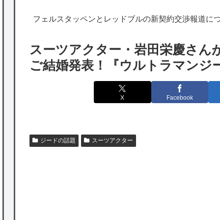
海外「勘弁して！」米国人が最も恐れる日本
フェルスタッペンとレッドブルの新契約交渉報道に
の為替介入再びで海外が大騒ぎ
韓国人「実は日本経済を支えて生かしている
スーツアクター・岩田栄慶さん
のは韓国人である理由がこちら…」→「日本
ご結婚発表！『ウルトラマンジ
も感謝してるらしい…（ﾌﾞﾙﾌﾞﾙ」＝韓国の反
応
X
Facebook
海外「日本よ、お前がナンバーワンだ」 熊
本地震直後の日本の対応のスピードに世界が
衝撃
ジードの話題
スーツアクター
★【ワートリ】細かい情報まで含めて構成さ
れたキャラの掛け合いだからなぁ（約100人）
★【ワートリ】基本的に最上さんも迅に後事
を託すつもりで黒トリガー化したんじゃねえ