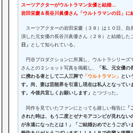
スーツアクターがウルトラマン女優と結婚…
岩田栄慶＆長谷川眞優さん「ウルトラマンの日」に
スーツアクターの岩田栄慶（３８）は１０日、自
演した元女優の長谷川眞優さん（２８）と結婚した
日」
として知られている。
円谷プロダクションに所属し、ウルトラシリーズで
さんとの２ショット写真を掲載し、
「私、元女優の
に携わる者として二人三脚で
「ウルトラマン」
とい
す。尚、妻は芸能界を引退し現在は私人となってい
す。今後共宜しくお願いします」
とつづった。
同作を見ていたファンにとっても嬉しい報告に
「
された時は、もう二度とゼナモアコンビが見れない
が永遠になったとは！」「ご結婚おめでとうござい
報告ありがとうございます！！ＡＩＢで先輩と後輩