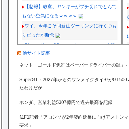
【悲報】教室、ヤンキーがブチ切れでとんで
もない空気になるｗｗｗｗ
ワイ、今年こそ阿蘇山ツーリングに行くつも
りだったが断念
F1ハンガリーGPのアストンマーチンの改善
他サイト記事
にパパストロール興奮「工場の男子＆女子の
努力のおかげ」
ネット「ゴールド免許はペーパードライバーの証」
フェルスタッペンとレッドブルの新契約交渉
SuperGT：2027年からのワンメイクタイヤがGT5
報道について父親ヨスが否定
たわけだが
スーパーカブってもう完全にビジネスバイク
としての役目を終えてしまったよな
ホンダ、営業利益5307億円で過去最高を記録
海外「日本は特別！」日本の地震支援を申し
仏F1記者「アロンソが2年契約延長に向けアストンマー
出たあの親日経営者に海外が大騒ぎ
要求」