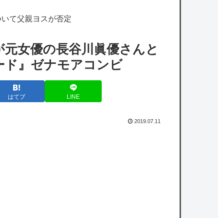
と…』
ついて父親ヨスが否定
今回の老人会RUSTのハズレははりーシとみ
けねこだな、たいじは一緒のチームにならな
が元女優の長谷川眞優さんと
くて良かった…
ード』ゼナモアコンビ
【艦これ】みんなもう終わってそうだから聞
くんだけど E3-2ってサブの穴が空いてないダ
はてブ
LINE
イハツ駆逐並べて 高速＋とかしてるとアホほ
ど時間かかる？
2019.07.11
【艦これ】ムラクモウサギ 他
メディア「Switch2、499ドルでも安い800ド
ル超えるかも。PS5は直近での値上げ可能性
低い」
『ジャンポケ斉藤、懲役7年の求刑』👈これ
の率直な感想