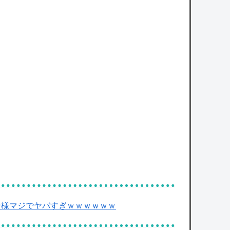
カープ矢野（27）の生涯収入１億４千万円ｗ
ｗｗｗ
owered by livedoor 相互RSS
ン様マジでヤバすぎｗｗｗｗｗｗ