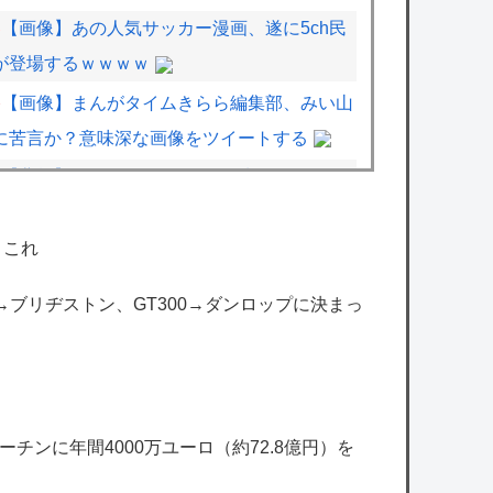
【画像】あの人気サッカー漫画、遂に5ch民
が登場するｗｗｗｗ
【画像】まんがタイムきらら編集部、みい山
に苦言か？意味深な画像をツイートする
【悲報】X民「みいちゃんを規制するならウ
シジマくんはどうなの？」→論破されてしま
うｗｗｗｗｗ
←これ
カープ新井監督が7回3失点の森翔平に喝「殻
00→ブリヂストン、GT300→ダンロップに決まっ
を破ってほしい」【監督談話】
超かぐや姫がVチューバーに落ちたのが残念
で仕方ないよ
【ホロライブ】余、ASMRボイス「お隣はあ
チンに年間4000万ユーロ（約72.8億円）を
やめちゃんち」発売！『余の甘々ボイスだ