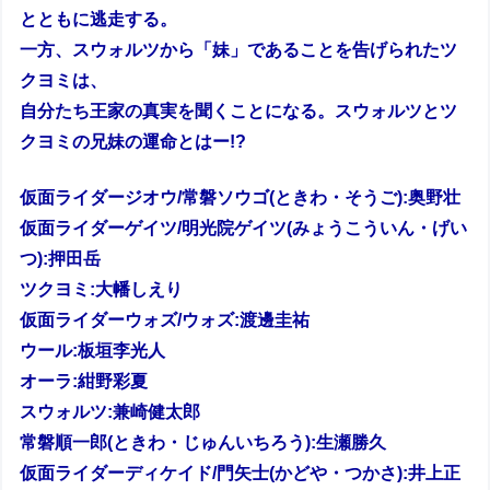
とともに逃走する。
一方、スウォルツから「妹」であることを告げられたツ
クヨミは、
自分たち王家の真実を聞くことになる。スウォルツとツ
クヨミの兄妹の運命とはー!?
仮面ライダージオウ/常磐ソウゴ(ときわ・そうご):奥野壮
仮面ライダーゲイツ/明光院ゲイツ(みょうこういん・げい
つ):押田岳
ツクヨミ:大幡しえり
仮面ライダーウォズ/ウォズ:渡邊圭祐
ウール:板垣李光人
オーラ:紺野彩夏
スウォルツ:兼崎健太郎
常磐順一郎(ときわ・じゅんいちろう):生瀬勝久
仮面ライダーディケイド/門矢士(かどや・つかさ):井上正