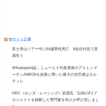
タリン・デビルーク 」1/4サイズフィギュア【出
荷日更新・8月21日頃発売】
【ガンプラ】名作キットスレ、逆シャアだとリガ
ズィとヤクトドーガがすこぶる良い
【画像】マケプレでガンプラのプレバン品を買っ
他サイト記事
た結果…
富士登山ツアー中に64歳男性死亡 8合目付近で意
識失う
Powered by livedoor 相互RSS
伊Autosprint誌：ニューエイ代表渾身のアストンマ
ーチンAMR26を改善に導いた最大の功労者はカル
ディレ
HRC（ホンダ・レーシング）折原氏「以前のF1プ
ロジェクトを経験した専門家を何人か呼び戻しまし