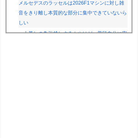
メルセデスのラッセルは2026F1マシンに対し雑
音をきり離し本質的な部分に集中できていないら
しい
一人暮しの為引越しするんやけど、普段自分に寄
り付かないネコが部屋に入って来て一緒に寝て
る。【再】
西山朋佳女流三冠、女性初の棋士資格懸かる白玲
戦「今まで通りに」
【悲報】ポケポケ、1年で1600万人が引退・・・
ドラクエのブーメランて複数の敵に当たって戻っ
てくるけど
マリオカートって結局スーパーファミコンの初代
のやつが一番面白いんだろ？
【ToLOVEる】ユニクリ「水着シリーズ ララ・サ