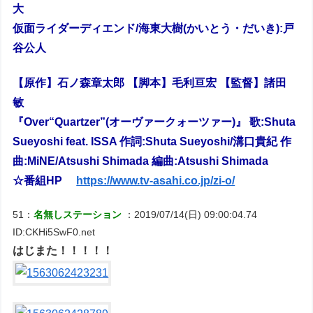
大
仮面ライダーディエンド/海東大樹(かいとう・だいき):戸
谷公人
【原作】石ノ森章太郎 【脚本】毛利亘宏 【監督】諸田
敏
『Over“Quartzer”(オーヴァークォーツァー)』 歌:Shuta
Sueyoshi feat. ISSA 作詞:Shuta Sueyoshi/溝口貴紀 作
曲:MiNE/Atsushi Shimada 編曲:Atsushi Shimada
☆番組HP
https://www.tv-asahi.co.jp/zi-o/
51：
名無しステーション
：2019/07/14(日) 09:00:04.74
ID:CKHi5SwF0.net
はじまた！！！！！