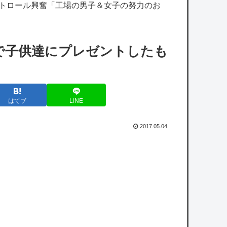
ストロール興奮「工場の男子＆女子の努力のお
【画像】まんがタイムきらら編集部、みい山
に苦言か？意味深な画像をツイートする
【速報】「キングダム」の河了貂、覚醒。絶
で子供達にプレゼントしたも
望の戦場でとんでもない策を思いつくｗｗｗ
ｗ
【速報】長瀬智也、ようやく気づくｗｗｗｗ
はてブ
LINE
ｗｗｗｗ
【朗報】檜山沙耶(おさや)伝説のファン、子
2017.05.04
供ができたおさやへの正直な気持ちを語る
wwwww
【セ順位】虎=兎=====//-====燕星===竜鯉
【8/6】
owered by livedoor 相互RSS