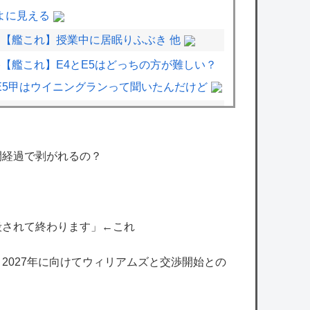
よに見える
【艦これ】授業中に居眠りふぶき 他
【艦これ】E4とE5はどっちの方が難しい？
E5甲はウイニングランって聞いたんだけど
メディア「Switch2版『モンハンワイルズ』
はDLSS込みで最大1440p動作」
間経過で剥がれるの？
【シャニマス】海外の小糸の紹介文（日本語
訳）
【ミリシタ】イベント『Destiny』8/2 0時
時点でのポイント、ハイスコアのボーダー
殺されて終わります」←これ
【ミリシタ】のり子かわいいよ、のり子
、2027年に向けてウィリアムズと交渉開始との
【画像】あの人気サッカー漫画、遂に5ch民
が登場するｗｗｗｗ