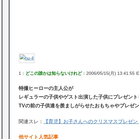
かな。
★【ワートリ】対ボーダーに特化とは言うけ
ど
★【ワートリ】2周目も全員でやる隊と分担
でやる隊はそれぞれどの位いるんだろうか特
別課題消化時は別として
Powered by livedoor 相互RSS
1：
どこの誰かは知らないけれど
：2006/05/15(月) 13:41:55 ID
特撮ヒーローの主人公が
レギュラーの子供やゲスト出演した子供にプレゼント
TVの前の子供達を羨ましがらせたおもちゃやプレゼン
関連スレ：
【育児】お子さんへのクリスマスプレゼン
他サイト人気記事