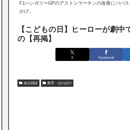
海外「勘弁して！」米国人が最も恐れる日本
F1ハンガリーGPのアストンマーチンの改善にパパ
かげ」
の為替介入再びで海外が大騒ぎ
韓国人「実は日本経済を支えて生かしている
【こどもの日】ヒーローが劇中
のは韓国人である理由がこちら…」→「日本
の【再掲】
も感謝してるらしい…（ﾌﾞﾙﾌﾞﾙ」＝韓国の反
応
X
Facebook
海外「日本よ、お前がナンバーワンだ」 熊
本地震直後の日本の対応のスピードに世界が
衝撃
総合雑談
教育・ほのぼの
★【ワートリ】細かい情報まで含めて構成さ
れたキャラの掛け合いだからなぁ（約100人）
★【ワートリ】基本的に最上さんも迅に後事
P
を託すつもりで黒トリガー化したんじゃねえ