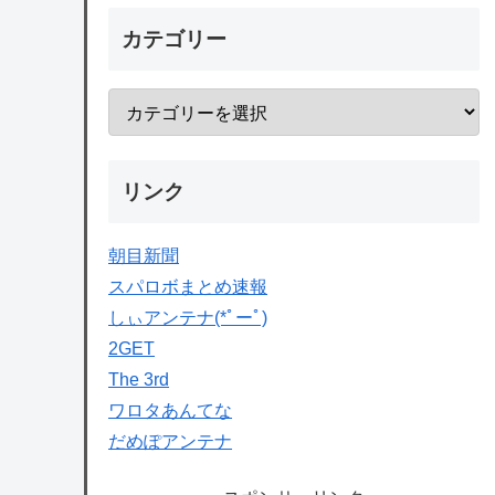
カテゴリー
リンク
朝目新聞
スパロボまとめ速報
しぃアンテナ(*ﾟーﾟ)
2GET
The 3rd
ワロタあんてな
だめぽアンテナ