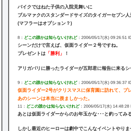
バイクではねた子供の入院見舞いに
ブルマァクのスタンダードサイズのタイガーセブン人
(マフラーはオプション？)
8：
どこの誰かは知らないけれど
：2006/05/17(水) 09:26:51 I
シーンだけで言えば、仮面ライダー２号ですね。
プレゼントは
「勝利」
！
アリガバリに勝ったライダーが五郎君に報告に来るシ
9：
どこの誰かは知らないけれど
：2006/05/17(水) 09:36:37 ID
仮面ライダー2号がクリスマスに保育園に訪れて、プ
あのシーンは本当に羨ましかった。
11：
どこの誰かは知らないけれど
：2006/05/17(水) 14:48:28 
あとは仮面ライダーからのお年玉かな･･･と釣ってみ
しかし最近のヒーローは劇中でこんなイベントやりま