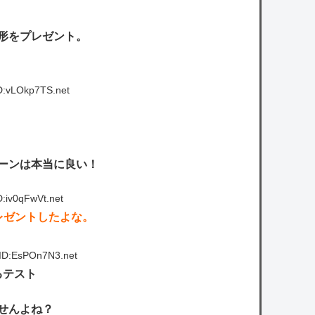
形をプレゼント。
D:vLOkp7TS.net
ーンは本当に良い！
:iv0qFwVt.net
レゼントしたよな。
ID:EsPOn7N3.net
るテスト
せんよね？