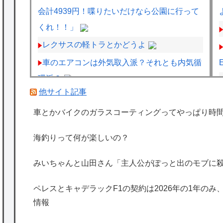
会計4939円！喋りたいだけなら公園に行って
くれ！！」
レクサスの軽トラとかどうよ
車のエアコンは外気取入派？それとも内気循
環派？
他サイト記事
HRC（ホンダ・レーシング）折原氏「以前
のF1プロジェクトを経験した専門家を何人か
車とかバイクのガラスコーティングってやっぱり時
呼び戻しました」
海釣りって何が楽しいの？
ペレスとキャデラックF1の契約は2026年の1
年のみ、2027年に向けてウィリアムズと交渉
みいちゃんと山田さん「主人公がぽっと出のモブに
開始との情報
ペレスとキャデラックF1の契約は2026年の1年のみ
海外「日本は特別！」日本の地震支援を申し
情報
出たあの親日経営者に海外が大騒ぎ