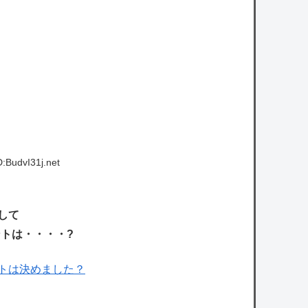
:BudvI31j.net
して
トは・・・・?
トは決めました？