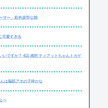
ーザー」彩色原型公開
に可愛すぎる
いですか？ 4話 感想 ティアットちゃんトカゲ
ゃんは脳筋アホの子枠かな
よー