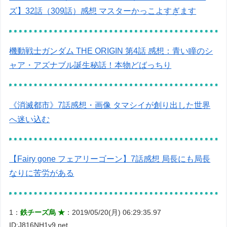
ズ】32話（309話）感想 マスターかっこよすぎます
機動戦士ガンダム THE ORIGIN 第4話 感想：青い瞳のシ
ャア・アズナブル誕生秘話！本物どばっちり
《消滅都市》7話感想・画像 タマシイが創り出した世界
へ迷い込む
【Fairy gone フェアリーゴーン】7話感想 局長にも局長
なりに苦労がある
1：
鉄チーズ烏 ★
：2019/05/20(月) 06:29:35.97
ID:J816NH1v9.net