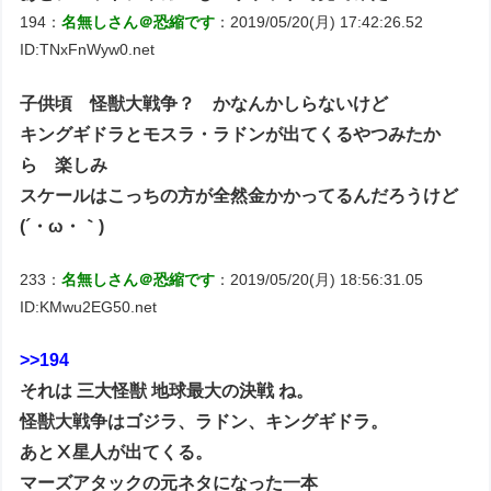
194：
名無しさん＠恐縮です
：2019/05/20(月) 17:42:26.52
ID:TNxFnWyw0.net
子供頃 怪獣大戦争？ かなんかしらないけど
キングギドラとモスラ・ラドンが出てくるやつみたか
ら 楽しみ
スケールはこっちの方が全然金かかってるんだろうけど
(´・ω・｀)
233：
名無しさん＠恐縮です
：2019/05/20(月) 18:56:31.05
ID:KMwu2EG50.net
>>194
それは 三大怪獣 地球最大の決戦 ね。
怪獣大戦争はゴジラ、ラドン、キングギドラ。
あとⅩ星人が出てくる。
マーズアタックの元ネタになった一本