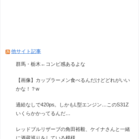
【画像】露悪アニメ化ブーム、はじまるｗｗｗ
【画像】露悪アニメ化ブーム、はじまるｗｗｗｗ
ｗｗｗ
きまぐれオレンジロードみたいな青春を送りたい
なっっっっ
他サイト記事
Powered by livedoor 相互RSS
群馬・栃木←コンビ感あるよな
【画像】カップラーメン食べるんだけどどれがいい
かな！？w
過給なしで420ps。しかもL型エンジン…このS31Z
いくらかかってるんだ…
レッドブルリザーブの角田裕毅、ケイナさんと一緒
に酒蔵巡りをしている模様