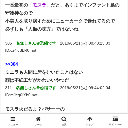
一番最初の「
モスラ
」だと、あくまでインファント島の
守護神なので
小美人を取り戻すためにニューカークで暴れてるので
必ずしも「人類の味方」ではないね
305：
名無しさん＠恐縮です
：2019/05/21(火) 08:48:23.33
ID:cz4icBLR0.net
>>304
ミニラも人間に牙をむいたことはない
顔は不細工だがかわいいやつだ
311：
名無しさん＠恐縮です
：2019/05/21(火) 09:44:02.04
ID:mJcg0IYb0.net
モスラ火だるま？バサーーの
映像みてこれ見たくなったわ
メニュー
ホーム
検索
トップ
サイドバー