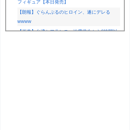
フィギュア【本日発売】
【朗報】ぐらんぶるのヒロイン、遂にデレる
wwww
【画像】台湾とフランス、地震発生から6時間以
内に設置した「避難所」がこちらｗｗｗｗ
【悲報】ジャンプグッズ43億キャンセルおばさ
ん、ご尊顔が公開されるｗｗｗｗ
メルセデスのラッセルは2026F1マシンに対し雑
音をきり離し本質的な部分に集中できていないら
しい
実証実験都市「ウーブン・シティ」が一般の居住
希望者の募集開始 すでにトヨタ関係者が居住
このパソコン買おうか迷ってるから背中を刺して
くれｗｗｗ