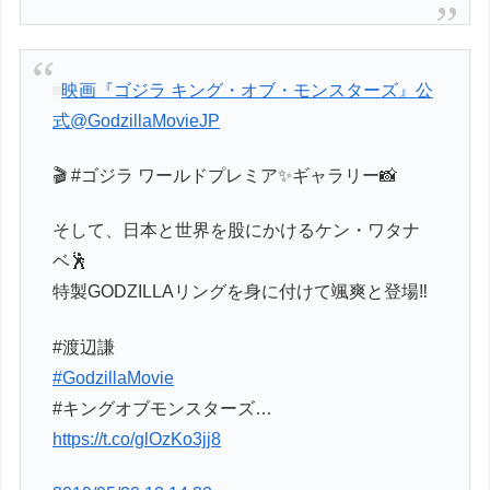
映画『ゴジラ キング・オブ・モンスターズ』公
式
@GodzillaMovieJP
🎬 #ゴジラ ワールドプレミア✨ギャラリー📸
そして、日本と世界を股にかけるケン・ワタナ
ベ🕺
特製GODZILLAリングを身に付けて颯爽と登場‼️
#渡辺謙
#GodzillaMovie
#キングオブモンスターズ…
https://t.co/glOzKo3jj8