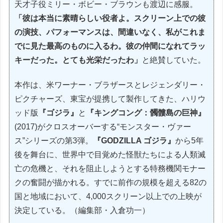
天才子役ミリー・ボビー・ブラウンも渡辺に感服。
「彼は本当に素晴らしい役者よ。スクリーン上での彼
の演技、パフォーマンスは、間違いなく、私がこれま
でに見た最高のものに入るわ。彼の仲間になれてラッ
キーだった。とても光栄だったわ」
と絶賛していた。
本作は、米ワーナー・ブラザースとレジェンダリー・
ピクチャーズ、東宝が提携して製作してきた、ハリウ
ッド版
『ゴジラ』
と
『キングコング：髑髏島の巨神』
(2017)がクロスオーバーする“モンスター・ヴァー
ス”シリーズの第3弾。
『GODZILLA ゴジラ』
から5年
後を舞台に、世界中で目覚めた怪獣たちによる人類滅
亡の危機と、それを阻止しようとする特務機関モナー
クの奮闘が描かれる。すでに前作の規模を超える82の
国と地域において、4,000スクリーン以上での上映が
決定している。（編集部・入倉功一）