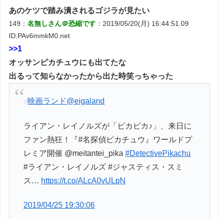
あのケツで踏み潰されるゴジラが見たい
149：
名無しさん＠恐縮です
：2019/05/20(月) 16:44:51.09
ID:PAv6mmkM0.net
>>1
オッサンピカチュウにも出てたな
出るって知らなかったから出た時笑っちゃった
映画ランド
@eigaland
ライアン・レイノルズが「ピカピカ♪」、来日に
ファン熱狂！『#名探偵ピカチュウ』ワールドプ
レミア開催 @meitantei_pika
#DetectivePikachu
#ライアン・レイノルズ #ジャスティス・スミ
ス…
https://t.co/ALcA0vULpN
2019/04/25 19:30:06