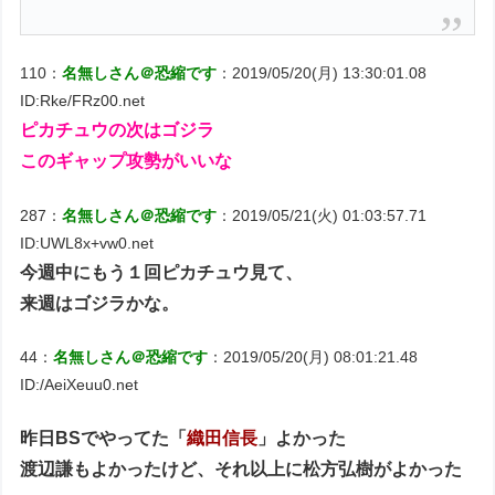
110：
名無しさん＠恐縮です
：2019/05/20(月) 13:30:01.08
ID:Rke/FRz00.net
ピカチュウの次はゴジラ
このギャップ攻勢がいいな
287：
名無しさん＠恐縮です
：2019/05/21(火) 01:03:57.71
ID:UWL8x+vw0.net
今週中にもう１回ピカチュウ見て、
来週はゴジラかな。
44：
名無しさん＠恐縮です
：2019/05/20(月) 08:01:21.48
ID:/AeiXeuu0.net
昨日BSでやってた「
織田信長
」よかった
渡辺謙もよかったけど、それ以上に松方弘樹がよかった