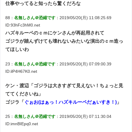
仕事やってると知ったら驚くだろな
88：
名無しさん＠恐縮です
：2019/05/20(月) 11:08:25.69
ID:93hFc3hM0.net
ハズキルーペのｃｍにケンさんが再起用されて
ゴジラが踏んずけても壊れないみたいな演出のｃｍ造っ
てほしいわ
23：
名無しさん＠恐縮です
：2019/05/20(月) 07:09:00.39
ID:ilP4H67K0.net
ケン・渡辺「ゴジラは大きすぎて見えない！ちょっと見
ててくださいね」
ゴジラ「
ぐぉお(はぁっ！ハズキルーペだぁいすき！)
」
25：
名無しさん＠恐縮です
：2019/05/20(月) 07:11:30.04
ID:imnBIEpq0.net