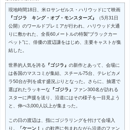
現地時間18日、米ロサンゼルス・ハリウッドにて映画
『ゴジラ キング・オブ・モンスターズ』
（5月31日
公開）のワールドプレミアが行われ、ハリウッド大通
りに敷かれた、全長60メートルの特製“ブラックカー
ペット”に、俳優の渡辺謙をはじめ、主要キャストが集
結した。
世界的人気を誇る
『ゴジラ』
の新作とあって、会場に
は各国のマスコミが集結、スチール75台、テレビカメ
ラ50台が列を成す盛況ぶりとなった。さらに、抽選で
選ばれたラッキーな
『ゴジラ』
ファン300名が訪れる
スターに声援を送り、沿道にはその様子を一目見よう
と、伸べ3,000人以上が集まった。
この日の渡辺は、指にゴジラリングを付けて会場入
り。
「ケーン！」
の歓声に包まれながら沿道のファン