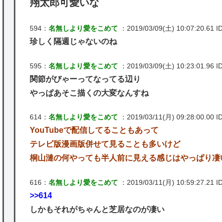
翔太郎可愛いな
594：
名無しより愛をこめて
：2019/03/09(土) 10:07:20.61 I
珍しく隔週じゃないのね
595：
名無しより愛をこめて
：2019/03/09(土) 10:23:01.96 ID
関節がびゃーってなってる辺り
やっぱあそこ描くの大変なんすね
614：
名無しより愛をこめて
：2019/03/11(月) 09:28:00.00 I
YouTubeで配信してることもあって
テレビ版漫画版併せて見ることも多いけど
桐山漣の何やっても半人前に見える感じはやっぱり凄
616：
名無しより愛をこめて
：2019/03/11(月) 10:59:27.21 ID
>>614
しかもそれがちゃんと芝居なのが凄い