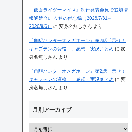
『仮面ライダーマイス』制作発表会見で追加情
報解禁 他、今週の備忘録（2026/7/31～
2026/8/6）
に
変身名無しさん
より
『角醒ハンターオメガホーン』第2話「示せ！
キャプテンの資格！」感想・実況まとめ
に
変
身名無しさん
より
『角醒ハンターオメガホーン』第2話「示せ！
キャプテンの資格！」感想・実況まとめ
に
変
身名無しさん
より
月別アーカイブ