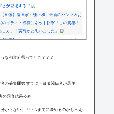
ずさが登場する!?
【画像】漫画家・桂正和、最新のパンツ＆お
尻のイラスト投稿にネット衝撃「この質感の
出し方」「実写かと思いました」
【悲報】「ハンターハンター」のヒソカさ
ん、ビスケより弱かったｗｗｗｗ
【悲報】ワンピースの「ニカニカの実」を未
そうな都道府県ってどこ？？？
だに受け入れられてない奴ｗｗｗｗｗ
【地震】東京練馬区で震度2、千葉や神奈川
でも揺れ…お前ら気付いた？
者の募集開始 すでにトヨタ関係者が居住
【艦これ】ナマケモノアガノウサギ 他
害の調査結果公表
【艦これ】もちもちーの本気 他
【艦これ】競泳水着いんのかよ
「分からない」「いつまでに決めるのかも言え