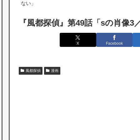
海外「勘弁して！」米国人が最も恐れる日本
ない」
の為替介入再びで海外が大騒ぎ
『風都探偵』第49話「sの肖像
韓国人「実は日本経済を支えて生かしている
のは韓国人である理由がこちら…」→「日本
X
Facebook
も感謝してるらしい…（ﾌﾞﾙﾌﾞﾙ」＝韓国の反
応
海外「日本よ、お前がナンバーワンだ」 熊
風都探偵
漫画
本地震直後の日本の対応のスピードに世界が
衝撃
★【ワートリ】細かい情報まで含めて構成さ
れたキャラの掛け合いだからなぁ（約100人）
P
★【ワートリ】基本的に最上さんも迅に後事
を託すつもりで黒トリガー化したんじゃねえ