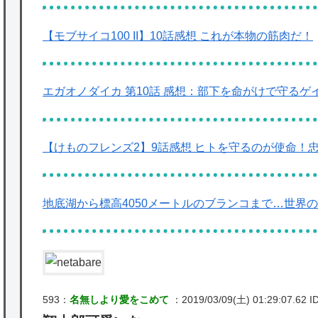
【モブサイコ100 II】10話感想 これが本物の筋肉だ！
エガオノダイカ 第10話 感想：部下を命がけで守る
【けものフレンズ2】9話感想 ヒトを守るのが使命！
地底湖から標高4050メートルのブランコまで…世界の
593：
名無しより愛をこめて
：2019/03/09(土) 01:29:07.62 ID