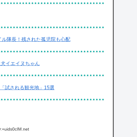
ゲイル隊長！残された孤児院も心配
忠犬イエイヌちゃん
「試される観光地」15選
:+uids0cIM.net