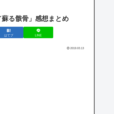
【ホロライブ】※杉田さんはねっ子神です
3／蘇る骸骨」感想まとめ
【悲報】FF14さん、スイッチ2版のロードが
長すぎてまともに遊べない……
はてブ
LINE
【ホロライブ】これはこれでちょっと裏来い
よに見える
2019.03.13
【悲報】ドン・キホーテ、『悲惨な状態』に
なってしまう・・・・
【衝撃】南海電鉄がピニンファリーナと初共
創！なにわ筋線の新型特急が凄そう
owered by livedoor 相互RSS