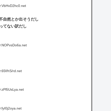
D:VbHvD2hc0.net
不自然とか出そうだし
ってない訳だし
D:NOPvsDo6a.net
65f/hS/rd.net
:zPl5UsLya.net
fyI0j2oya.net