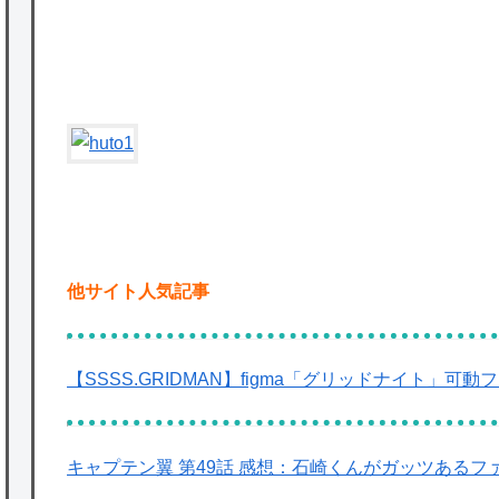
かな。
★【ワートリ】対ボーダーに特化とは言うけ
ど
★【ワートリ】2周目も全員でやる隊と分担
でやる隊はそれぞれどの位いるんだろうか特
別課題消化時は別として
Powered by livedoor 相互RSS
他サイト人気記事
【SSSS.GRIDMAN】figma「グリッドナイト」可
キャプテン翼 第49話 感想：石崎くんがガッツあるフ