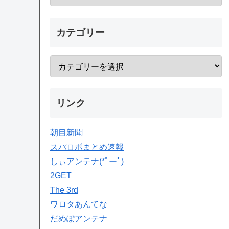
カテゴリー
リンク
朝目新聞
スパロボまとめ速報
しぃアンテナ(*ﾟーﾟ)
2GET
The 3rd
ワロタあんてな
だめぽアンテナ