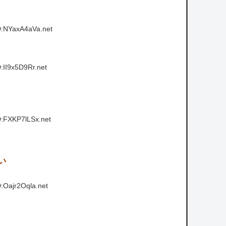
D:NYaxA4aVa.net
:II9x5D9Rr.net
D:FXKP7lLSx.net
い
:Oajr2Oqla.net