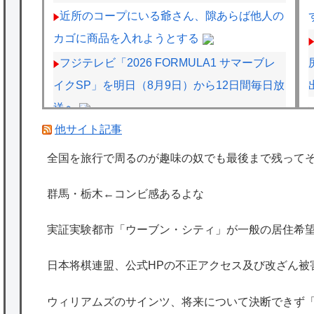
近所のコープにいる爺さん、隙あらば他人の
カゴに商品を入れようとする
フジテレビ「2026 FORMULA1 サマーブレ
イクSP」を明日（8月9日）から12日間毎日放
送へ
他サイト記事
【悲報】イオン、大行列ができる…一体何が
起きてるんだ？ｗｗｗｗ
全国を旅行で周るのが趣味の奴でも最後まで残って
【画像】今週の咲-Saki-、役満炸裂で大荒れ
群馬・栃木←コンビ感あるよな
wwww.
【画像】電車の『ドア横キープマン』、炎上
実証実験都市「ウーブン・シティ」が一般の居住希望
wwwwwwww
日本将棋連盟、公式HPの不正アクセス及び改ざん被
海外「日本は特別！」日本の地震支援を申し
出たあの親日経営者に海外が大騒ぎ
ウィリアムズのサインツ、将来について決断できず