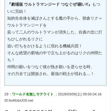
『劇場版 ウルトラマンジード つなぐぜ!願い!!』
もつ
いに完結！
知的生命体を滅ぼさんとする魔の手から、朝倉リク＝
ウルトラマンジードを
庇って二人のウルトラマンが消失した。自責の念に打
ちひしがれるリクに
追い打ちをかけるように現れる機械兵団！
そんな絶望の窮地の中で立ち上がるのはリクの仲間た
ち！
仲間の願いをつなぐ彼が熱き願いを迸らせる時、
その力全ては開放され、最強の戦士が現れる…！
29：
ワールド名無しサテライト
：2019/03/09(土) 09:00:04.16
ID:6oNIzbUO0.net