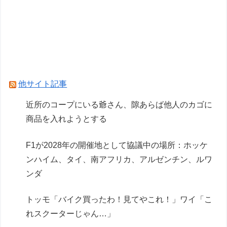
【悲報】英メディアのF1記者たちの多くが2026
前半戦を終えて鈴鹿とスパをワーストレースに挙
げてしまう
Powered by livedoor 相互RSS
他サイト記事
近所のコープにいる爺さん、隙あらば他人のカゴに
商品を入れようとする
F1が2028年の開催地として協議中の場所：ホッケ
ンハイム、タイ、南アフリカ、アルゼンチン、ルワ
ンダ
トッモ「バイク買ったわ！見てやこれ！」ワイ「こ
れスクーターじゃん…」