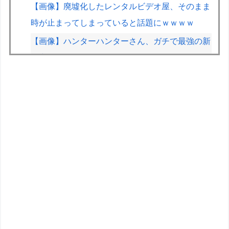
【画像】廃墟化したレンタルビデオ屋、そのまま
時が止まってしまっていると話題にｗｗｗｗ
【画像】ハンターハンターさん、ガチで最強の新
能力を登場させてしまうｗｗｗｗｗｗｗ
【学マス】AIライザに対抗して学マスもAIアイド
ルを出そう
上条当麻さん、女子寮暮らしwwwwww
【画像】秋葉原でゲーミングキーボードとマウス
無料配布するよ→結果
ガチの釣り初心者なんやが、始めるまでのロード
マップ教えてくれ
【悲報】東京から名古屋に帰るワイ、高速道路の
ライブカメラを見て絶望する