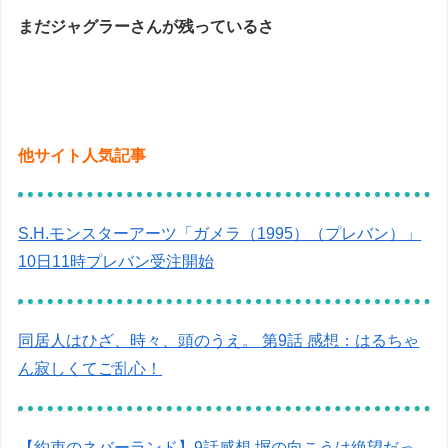
まだジャグラーさんが残っているさ
他サイト人気記事
S.H.モンスターアーツ「ガメラ（1995）（プレバン）」
10日11時プレバン受注開始
同居人はひざ、時々、頭のうえ。 第9話 感想：はるちゃ
ん寂しくてご乱心！
【約束のネバーランド】9話感想 塀の向こうは絶望だっ