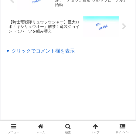
形！『アタック変形 ウルトラビークル』
始動
【騎士竜戦隊リュウソウジャー】巨大ロ
ボ「キシリュウオー」解禁！竜装ジョイ
ントでパーツを組み替え
▼ クリックでコメント欄を表示
メニュー
ホーム
検索
トップ
サイドバー