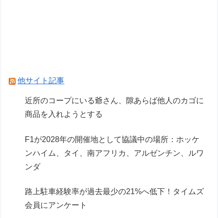
【彩色原型公開】
【画像】ガンプラ再販の列を無視して開店ダッシ
ュした客の末路…
結局ガンプラのブランドでRGが一番ハズレがな
いよね？
他サイト記事
Powered by livedoor 相互RSS
近所のコープにいる爺さん、隙あらば他人のカゴに
商品を入れようとする
F1が2028年の開催地として協議中の場所：ホッケ
ンハイム、タイ、南アフリカ、アルゼンチン、ルワ
ンダ
路上駐車経験率が過去最少の21%へ低下！タイムズ
会員にアンケート