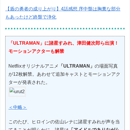
【盾の勇者の成り上がり】4話感想 序中盤は胸糞な部分
もあったけど終盤で浄化
「ULTRAMAN」に諸星すみれ、津田健次郎ら出演！
モーションアクターも解禁
Netflixオリジナルアニメ
「ULTRAMAN」
の場面写真
が12枚解禁。あわせて追加キャストとモーションアク
ターが発表された。
＜中略＞
このたび、ヒロインの佐山レナに諸星すみれが声を当
てることが明らかに。諸星は
「アイドルでありながら