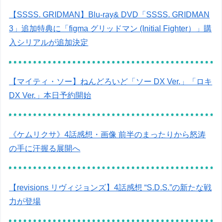
【SSSS. GRIDMAN】Blu-ray& DVD「SSSS. GRIDMAN
3」追加特典に「figma グリッドマン (Initial Fighter）」購
入シリアルが追加決定
【マイティ・ソー】ねんどろいど「ソー DX Ver.」「ロキ
DX Ver.」本日予約開始
《ケムリクサ》4話感想・画像 前半のまったりから怒涛
の手に汗握る展開へ
【revisions リヴィジョンズ】4話感想 “S.D.S.”の新たな戦
力が登場