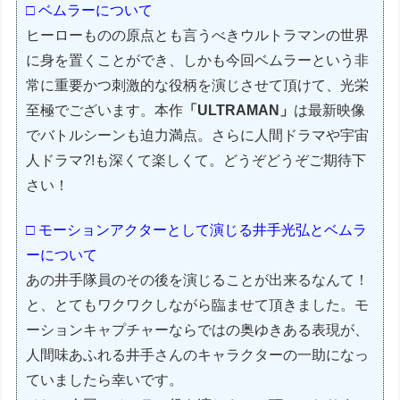
□ ベムラーについて
ヒーローものの原点とも言うべきウルトラマンの世界
に身を置くことができ、しかも今回ベムラーという非
常に重要かつ刺激的な役柄を演じさせて頂けて、光栄
至極でございます。本作
「ULTRAMAN」
は最新映像
でバトルシーンも迫力満点。さらに人間ドラマや宇宙
人ドラマ?!も深くて楽しくて。どうぞどうぞご期待下
さい！
□ モーションアクターとして演じる井手光弘とベムラ
ーについて
あの井手隊員のその後を演じることが出来るなんて！
と、とてもワクワクしながら臨ませて頂きました。モ
ーションキャプチャーならではの奥ゆきある表現が、
人間味あふれる井手さんのキャラクターの一助になっ
ていましたら幸いです。