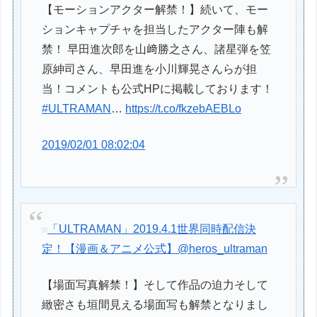
【モーションアクター解禁！】続いて、モー
ションキャプチャを担当したアクター陣も解
禁！ 早田進次郎を山﨑勝之さん、諸星弾を笠
原紳司さん、早田進を小川輝晃さんらが担
当！コメントも公式HPに掲載しております！
#ULTRAMAN
…
https://t.co/fkzebAEBLo
2019/02/01 08:02:04
「ULTRAMAN」2019.4.1世界同時配信決
定！【漫画＆アニメ公式】
@heros_ultraman
【場面写真解禁！】そして作品の迫力そして
緻密さも垣間見える場面写も解禁となりまし