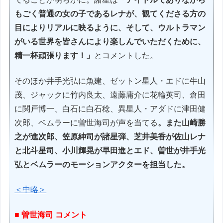
もごく普通の女の子であるレナが、観てくださる方の
目によりリアルに映るように、そして、ウルトラマン
がいる世界を皆さんにより楽しんでいただくために、
精一杯頑張ります！」
とコメントした。
そのほか井手光弘に魚建、ゼットン星人・エドに牛山
茂、ジャックに竹内良太、遠藤庸介に花輪英司、倉田
に関戸博一、白石に白石稔、異星人・アダドに津田健
次郎、ベムラーに曽世海司が声を当てる
。また山崎勝
之が進次郎、笠原紳司が諸星弾、芝井美香が佐山レナ
と北斗星司、小川輝晃が早田進とエド、曽世が井手光
弘とベムラーのモーションアクターを担当した。
＜中略＞
■ 曽世海司 コメント