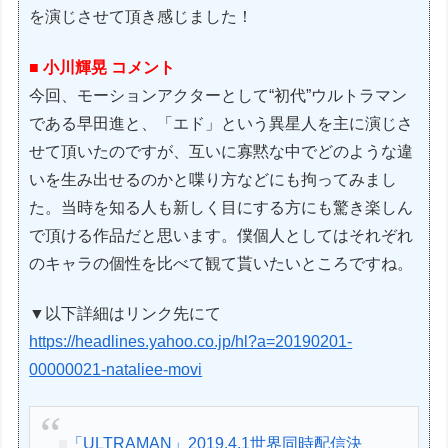
を演じさせて頂き感じました！
■ 小川輝晃 コメント
今回、モーションアクターとして“初代”ウルトラマン
である早田進と、「エド」という異星人を主に演じさ
せて頂いたのですが、互いに寡黙な中でどのような違
いを生み出せるのかと喋り方などにも拘ってみまし
た。当時を知る人も新しく目にする方にも驚き楽しん
で頂ける作品だと思います。僕個人としてはそれぞれ
のキャラの個性を比べて観て貰いたいところですね。
▼以下詳細はリンク先にて
https://headlines.yahoo.co.jp/hl?a=20190201-
00000021-nataliee-movi
「ULTRAMAN」2019.4.1世界同時配信決