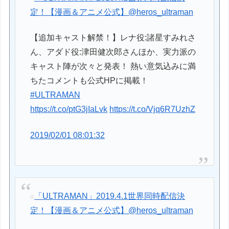
定！【漫画＆アニメ公式】
@heros_ultraman
【追加キャスト解禁！】レナ役:諸星すみれさ
ん、アダド役:津田健次郎さんほか、実力派の
キャスト陣が次々と発表！ 熱い意気込みに満
ちたコメントも公式HPに掲載！
#ULTRAMAN
https://t.co/ptG3jIaLvk
https://t.co/Vjq6R7UzhZ
2019/02/01 08:01:32
「ULTRAMAN」2019.4.1世界同時配信決
定！【漫画＆アニメ公式】
@heros_ultraman