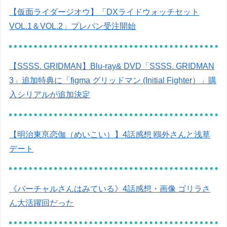
【仮面ライダージオウ】「DXライドウォッチセット
VOL.1＆VOL.2」プレバン受注開始
【SSSS. GRIDMAN】Blu-ray& DVD「SSSS. GRIDMAN
3」追加特典に「figma グリッドマン (Initial Fighter）」購
入シリアルが追加決定
【明治東亰恋伽（めいこい）】4話感想 鴎外さんと浅草
デート
《バーチャルさんはみている》4話感想・画像 ゴリラさ
ん大活躍回だった