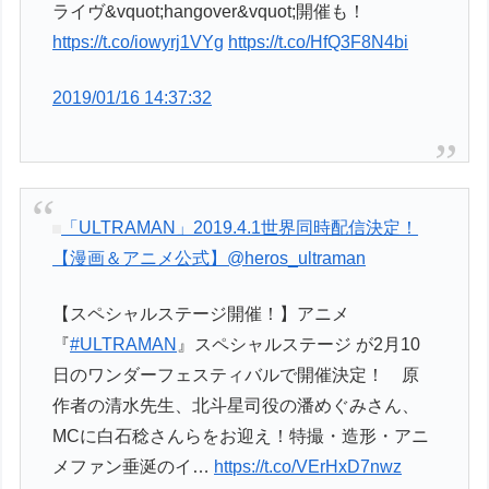
ライヴ&vquot;hangover&vquot;開催も！
https://t.co/iowyrj1VYg
https://t.co/HfQ3F8N4bi
2019/01/16 14:37:32
「ULTRAMAN」2019.4.1世界同時配信決定！
【漫画＆アニメ公式】
@heros_ultraman
【スペシャルステージ開催！】アニメ
『
#ULTRAMAN
』スペシャルステージ が2月10
日のワンダーフェスティバルで開催決定！ 原
作者の清水先生、北斗星司役の潘めぐみさん、
MCに白石稔さんらをお迎え！特撮・造形・アニ
メファン垂涎のイ…
https://t.co/VErHxD7nwz