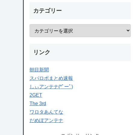
カテゴリー
リンク
朝目新聞
スパロボまとめ速報
しぃアンテナ(*ﾟーﾟ)
2GET
The 3rd
ワロタあんてな
だめぽアンテナ