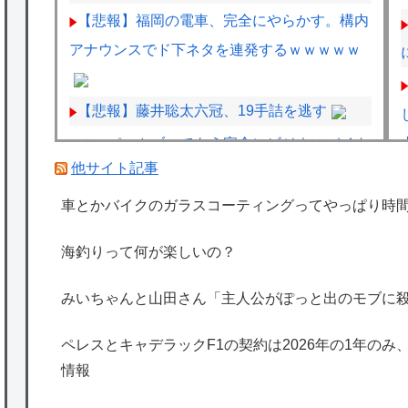
【悲報】福岡の電車、完全にやらかす。構内
アナウンスでド下ネタを連発するｗｗｗｗｗ
【悲報】藤井聡太六冠、19手詰を逃す
スーパーカブってもう完全にビジネスバイク
他サイト記事
としての役目を終えてしまったよな
Amazonで「GANTZ」が全巻100円
車とかバイクのガラスコーティングってやっぱり時
うちの兄弟二匹は、自分からベッドに入って
海釣りって何が楽しいの？
くる 出来るだけ密着する面積を大きくしよう
としてるようでぴったりくっついてくる
みいちゃんと山田さん「主人公がぽっと出のモブに
【再】
ペレスとキャデラックF1の契約は2026年の1年のみ
海外「日本は特別！」日本の地震支援を申し
情報
出たあの親日経営者に海外が大騒ぎ