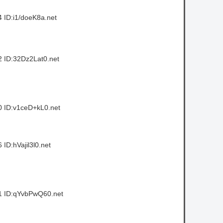
 ID:i1/doeK8a.net
 ID:32Dz2Lat0.net
 ID:v1ceD+kL0.net
ID:hVajil3l0.net
1 ID:qYvbPwQ60.net