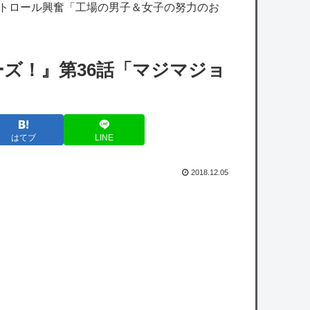
tuberに...
ストロール興奮「工場の男子＆女子の努力のお
【ホロライブ】これはこれでちょっと裏来い
よに見える
ーズ！』第36話「マジマジョ
【にじさんじ】ののは、初の後輩コラボ！あ
ゆゆとおはなし「なかよくなれるかな？！」
【8/7(金)20:00】
はてブ
LINE
【艦これ】煙幕してんのに大暴れしすぎちゃ
うか？
2018.12.05
【艦これ】バニ黒潮親潮 他
【朗報】カプコン「デジタル販売が約9割、
ディスク市場縮小の大きな影響は想定してい
ない」
【速報】影山優佳（25）、『爆弾発言』キタ
ァアアアアアーーーーー！！