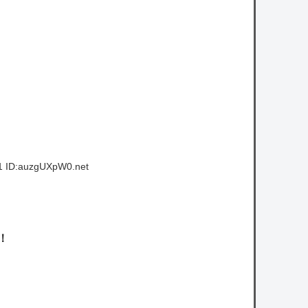
【悲報】立川志らく、ガチでブチギレてしま
う！！！！！！
owered by livedoor 相互RSS
1 ID:auzgUXpW0.net
！