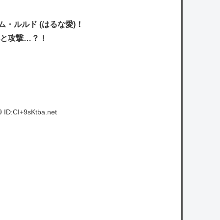
・ルルド (はるな愛)！
へと攻撃…？！
 ID:CI+9sKtba.net