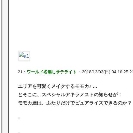
かな。
★【ワートリ】対ボーダーに特化とは言うけ
ど
P
★【ワートリ】2周目も全員でやる隊と分担
でやる隊はそれぞれどの位いるんだろうか特
別課題消化時は別として
Powered by livedoor 相互RSS
21：
ワールド名無しサテライト
：2018/12/02(日) 04:16:25.2
ユリアを可愛くメイクするモモカ♪ …
とそこに、スペシャルアキラメストの知らせが！
モモカ達は、ふたりだけでピュアライズできるのか？