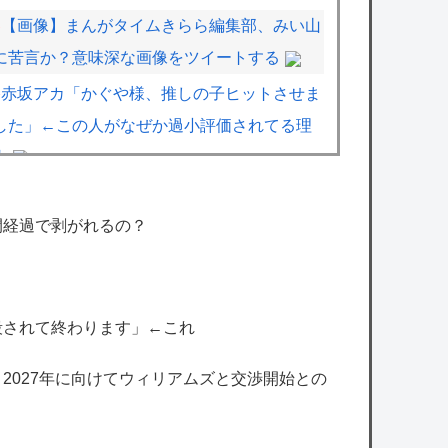
【画像】まんがタイムきらら編集部、みい山
に苦言か？意味深な画像をツイートする
赤坂アカ「かぐや様、推しの子ヒットさせま
した」←この人がなぜか過小評価されてる理
由
【画像】漫画家・桂正和、最新のパンツ＆お
尻のイラスト投稿にネット衝撃「この質感の
間経過で剥がれるの？
出し方」「実写かと思いました」
【悲報】立川志らく、ガチでブチギレてしま
う！！！！！！
殺されて終わります」←これ
【VTuber】新事務所「ウラロジゲームカン
、2027年に向けてウィリアムズと交渉開始との
パニー」始動！“逆異世界転生”した1期生5名
が8月19日デビュー『作品のキャラクターが