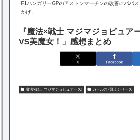
V
海外「勘弁して！」米国人が最も恐れる日本
F1ハンガリーGPのアストンマーチンの改善にパパ
かげ」
の為替介入再びで海外が大騒ぎ
韓国人「実は日本経済を支えて生かしている
『魔法×戦士 マジマジョピュア
のは韓国人である理由がこちら…」→「日本
VS美魔女！」感想まとめ
も感謝してるらしい…（ﾌﾞﾙﾌﾞﾙ」＝韓国の反
応
X
Facebook
海外「日本よ、お前がナンバーワンだ」 熊
本地震直後の日本の対応のスピードに世界が
衝撃
魔法×戦士 マジマジョピュアーズ!
ガールズ×戦士シリーズ
★【ワートリ】細かい情報まで含めて構成さ
れたキャラの掛け合いだからなぁ（約100人）
★【ワートリ】基本的に最上さんも迅に後事
を託すつもりで黒トリガー化したんじゃねえ