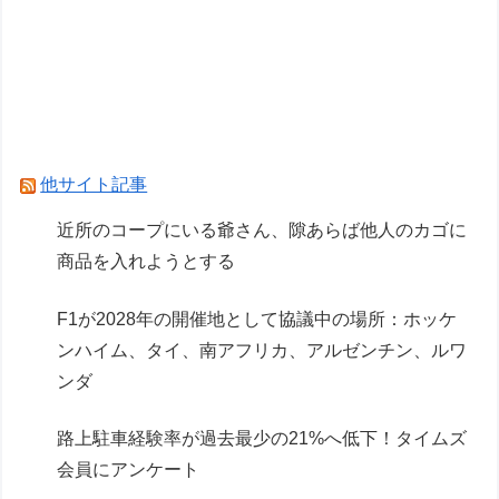
【画像】ガンプラ再販の列を無視して開店ダッシ
ュした客の末路…
ホロもプラモ出るんだ…
Powered by livedoor 相互RSS
他サイト記事
近所のコープにいる爺さん、隙あらば他人のカゴに
商品を入れようとする
F1が2028年の開催地として協議中の場所：ホッケ
ンハイム、タイ、南アフリカ、アルゼンチン、ルワ
ンダ
路上駐車経験率が過去最少の21%へ低下！タイムズ
会員にアンケート