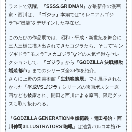
ラストで活躍。
『SSSS.GRIDMAN』
が最新作の漫画
家・西川は、
『ゴジラ』
本編では“ミレニアムゴジ
ラ”や“機龍”をデザインした存在だ。
このたびの作品展では、昭和・平成・新世紀を舞台に
三人三様に描き出されてきたゴジラたち、そして“キン
グギドラ”“モスラ”“メカゴジラ”などの人気怪獣をセレ
クションして、
『ゴジラ』
から
『GODZILLA 決戦機動
増殖都市』
までのシリーズ全33作を紹介。
さらに上野の森美術館
「生頼範義展」
でも展示されな
かった
「平成VSゴジラ」
シリーズの映画ポスター原
画なども披露され、開田と西川による原画、限定グッ
ズも取り扱われる。
「GODZILLA GENERATION生頼範義・開田裕治・西
川伸司3ILLUSTRATORS’咆吼」
は池袋パルコ本館7F