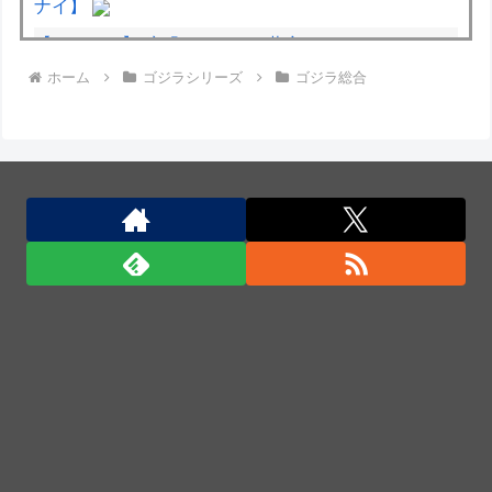
ナイ】
【デレマス】 凛「なにこれ、蒼穹のファフナー？」
ホーム
ゴジラシリーズ
ゴジラ総合
モバP「資料だから見といてくれ」
大将「何握りやしょう？」Z世代新人「じゃあサーモ
ンで」社長「ぶほっw」部長「あー…」ワイ「ばっ、
バカっ！すいません大将！」
中国、金融監督管理総局前トップの全人代代表資格を
剥奪…重大な規律違反で！
中国、金融監督管理総局前トップの全人代代表資格を
剥奪…重大な規律違反で！
中国、金融監督管理総局前トップの全人代代表資格を
剥奪…重大な規律違反で！
中国国防省、海自イージス艦のトマホーク実射試験を
批判「国際社会は新型軍国主義を団結して阻止を」！