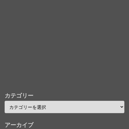
「君たちはどう生きるか」Blu-ray予約受付開始！ア
フレコ台本や絵コンテ、米津玄師による主題歌「地球
儀」ミュージッククリップ収録。スタジオジブリ作品
で初の「4K UHD」版も発売！！
★【ワートリ】今月新発売!!第27巻まとめ【コメント
欄まとめます】【しばらく固定記事です】
★【ワートリ】今月第241話「遠征選抜試験㊲」第
242話「遠征選抜試験㊳」【コメント欄まとめます】
【しばらく固定記事です】
カテゴリー
★【ワートリ】風間隊3人≒忍田単騎くらいのイメー
ジかな
Powered by livedoor 相互RSS
アーカイブ