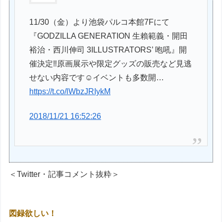
11/30（金）より池袋パルコ本館7Fにて
『GODZILLA GENERATION 生賴範義・開田
裕治・西川伸司 3ILLUSTRATORS’ 咆吼』開
催決定‼️原画展示や限定グッズの販売など見逃
せない内容です☺️イベントも多数開…
https://t.co/lWbzJRIykM
2018/11/21 16:52:26
＜Twitter・記事コメント抜粋＞
図録欲しい！