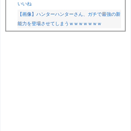
いいね
【画像】ハンターハンターさん、ガチで最強の新
能力を登場させてしまうｗｗｗｗｗｗｗ
VCARBリザーブでSF参戦中の岩佐歩夢「目の前
にある大きな目標はやはりF1のレギュラーシー
ト獲得」
ETCの事をイーティーシーってゆってる奴がいた
ｗｗｗｗｗｗｗ
F1が2028年の開催地として協議中の場所：ホッ
ケンハイム、タイ、南アフリカ、アルゼンチン、
ルワンダ
【重音テト】コナミデフォルメフィギュア「重音
テト 通常衣装Ver.」「重音テト SV衣装Ver.」
【彩色原型公開】