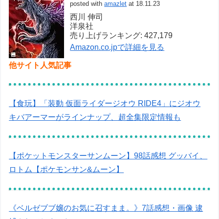
posted with
amazlet
at 18.11.23
西川 伸司
洋泉社
売り上げランキング: 427,179
Amazon.co.jpで詳細を見る
他サイト人気記事
【食玩】「装動 仮面ライダージオウ RIDE4」にジオウ
キバアーマーがラインナップ、超全集限定情報も
【ポケットモンスターサンムーン】98話感想 グッバイ、
ロトム【ポケモンサン&ムーン】
《ベルゼブブ嬢のお気に召すまま。》7話感想・画像 逮