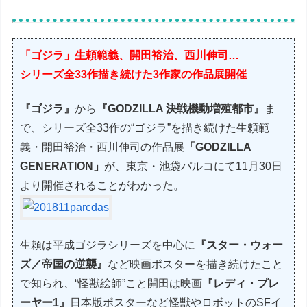
「ゴジラ」生頼範義、開田裕治、西川伸司…
シリーズ全33作描き続けた3作家の作品展開催
『ゴジラ』
から
『GODZILLA 決戦機動増殖都市』
ま
で、シリーズ全33作の“ゴジラ”を描き続けた生頼範
義・開田裕治・西川伸司の作品展
「GODZILLA
GENERATION」
が、東京・池袋パルコにて11月30日
より開催されることがわかった。
生頼は平成ゴジラシリーズを中心に
『スター・ウォー
ズ／帝国の逆襲』
など映画ポスターを描き続けたこと
で知られ、“怪獣絵師”こと開田は映画
『レディ・プレ
ーヤー1』
日本版ポスターなど怪獣やロボットのSFイ