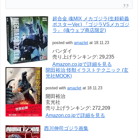
超合金 魂MIX メカゴジラ(生頼範義
ポスターVer.) 『ゴジラVSメカゴジ
ラ』 (魂ウェブ商店限定)
posted with
amazlet
at 18.11.23
バンダイ
売り上げランキング: 29,235
Amazon.co.jpで詳細を見る
開田裕治 怪獣イラストテクニック (玄
光社MOOK)
posted with
amazlet
at 18.11.23
開田裕治
玄光社
売り上げランキング: 272,209
Amazon.co.jpで詳細を見る
西川伸司ゴジラ画集