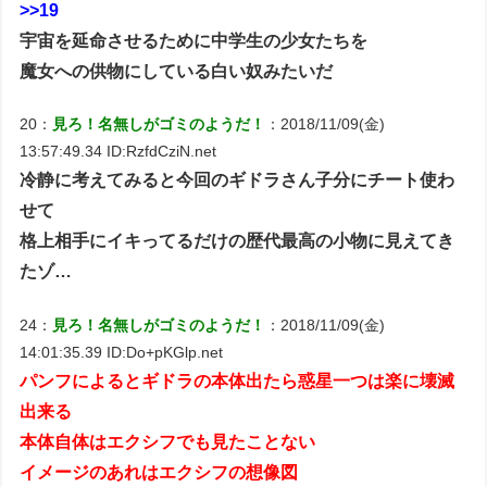
>>19
宇宙を延命させるために中学生の少女たちを
魔女への供物にしている白い奴みたいだ
20：
見ろ！名無しがゴミのようだ！
：2018/11/09(金)
13:57:49.34 ID:RzfdCziN.net
冷静に考えてみると今回のギドラさん子分にチート使わ
せて
格上相手にイキってるだけの歴代最高の小物に見えてき
たゾ…
24：
見ろ！名無しがゴミのようだ！
：2018/11/09(金)
14:01:35.39 ID:Do+pKGlp.net
パンフによるとギドラの本体出たら惑星一つは楽に壊滅
出来る
本体自体はエクシフでも見たことない
イメージのあれはエクシフの想像図