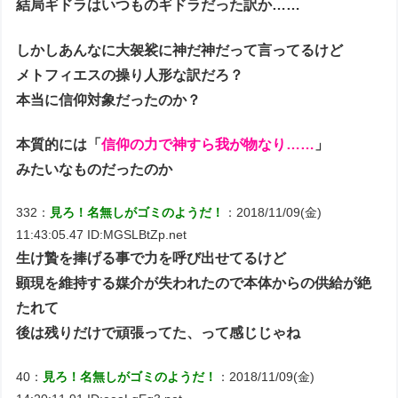
結局ギドラはいつものギドラだった訳か……
しかしあんなに大袈裟に神だ神だって言ってるけど
メトフィエスの操り人形な訳だろ？
本当に信仰対象だったのか？
本質的には「
信仰の力で神すら我が物なり……
」
みたいなものだったのか
332：
見ろ！名無しがゴミのようだ！
：2018/11/09(金)
11:43:05.47 ID:MGSLBtZp.net
生け贄を捧げる事で力を呼び出せてるけど
顕現を維持する媒介が失われたので本体からの供給が絶
たれて
後は残りだけで頑張ってた、って感じじゃね
40：
見ろ！名無しがゴミのようだ！
：2018/11/09(金)