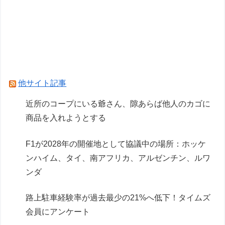
【創彩少女庭園】「サイドテールちゃん」君アイ
ドルやってたりしない？
【画像】ガンプラ再販の列を無視して開店ダッシ
ュした客の末路…
他サイト記事
Powered by livedoor 相互RSS
近所のコープにいる爺さん、隙あらば他人のカゴに
商品を入れようとする
F1が2028年の開催地として協議中の場所：ホッケ
ンハイム、タイ、南アフリカ、アルゼンチン、ルワ
ンダ
路上駐車経験率が過去最少の21%へ低下！タイムズ
会員にアンケート