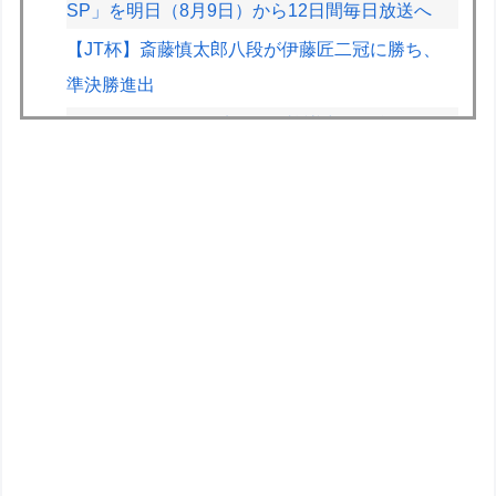
SP」を明日（8月9日）から12日間毎日放送へ
【JT杯】斎藤慎太郎八段が伊藤匠二冠に勝ち、
準決勝進出
F1が2028年の開催地として協議中の場所：ホッ
ケンハイム、タイ、南アフリカ、アルゼンチン、
ルワンダ
【動画】ガチ勢同士のボンバーマン、凄いｗｗｗ
ｗｗｗｗｗｗｗｗｗ
『スーパーマリオサンシャイン』とかいう神ゲー
【悲報画像】よゐこの二人、新しいゲームチャン
ネルを立ち上げるwwww
【重音テト】コナミデフォルメフィギュア「重音
テト 通常衣装Ver.」「重音テト SV衣装Ver.」
【彩色原型公開】