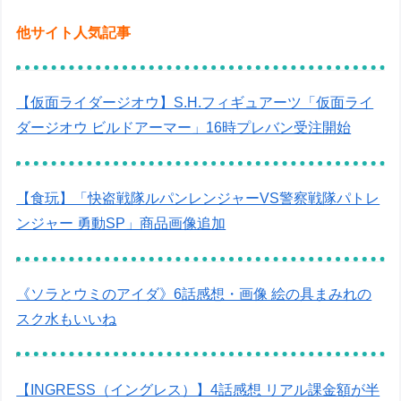
他サイト人気記事
【仮面ライダージオウ】S.H.フィギュアーツ「仮面ライ
ダージオウ ビルドアーマー」16時プレバン受注開始
【食玩】「快盗戦隊ルパンレンジャーVS警察戦隊パトレ
ンジャー 勇動SP」商品画像追加
《ソラとウミのアイダ》6話感想・画像 絵の具まみれの
スク水もいいね
【INGRESS（イングレス）】4話感想 リアル課金額が半