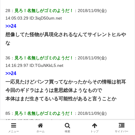
28：
見ろ！名無しがゴミのようだ！
：2018/11/09(金)
14:05:03.29 ID:3iqD50um.net
>>24
想像してた怪物が具現化されるなんてサイレントヒルや
な
36：
見ろ！名無しがゴミのようだ！
：2018/11/09(金)
14:16:29.97 ID:TGuNKkL5.net
>>24
一応見たけどパンフ買ってなかったからその情報は初耳
今回のギドラはようは意思総体ようなもので
本体はまだ生きてるいる可能性があると言うことか
85：
見ろ！名無しがゴミのようだ！
：2018/11/09(金)
15:50:40.28 ID:C1zinewh.net
影が何度も迫ってくる演出には笑ってしまった
メニュー
ホーム
検索
トップ
サイドバー