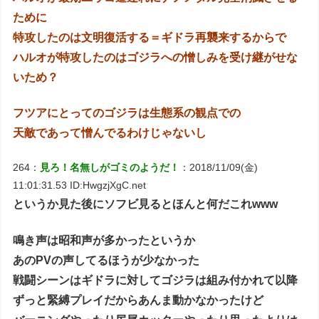
ために
特攻したのは文明復活する＝ギドラ再襲来するからで
ハルオが特攻したのはゴジラへの憎しみを受け継がせな
いため？
フツアにとってのゴジラは生態系の観点での
天敵であって憎んでるわけじゃないし
264：
見ろ！名無しがゴミのようだ！
：2018/11/09(金)
11:01:31.53 ID:HwgzjXgC.net
というか見た後にソフビ見るとほんと何だこれwww
鳴き声は昭和声が多かったというか
あのPVの声してるほうが少なかった
戦闘シーンはギドラに対してゴジラは組み付かれて以降
ずっと緊縛プレイだからあんま動かなかったけど