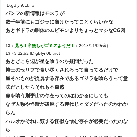
ID:gBIyn0Lf.net
パンフの新情報はモスラが
数千年前にもゴジラに負けたってことくらいかな
あとギドラの胴体のムビモンよりちょっとマシなCG図
13：
見ろ！名無しがゴミのようだ！
：2018/11/09(金)
13:43:22.52 ID:gBIyn0Lf.net
あとどこら辺が星を喰うのか疑問だった
博士のセリフで食い尽くされるって言ってるだけで
星そのものが従属する存在であるゴジラを喰らうって意
味だとしたらそれも不自然
命を喰う別宇宙の存在ってのはわかるにしても
なぜ人類や怪獣が跋扈する時代じゃダメだったのかわか
らん
ハルオかそれに類する怪獣を憎む存在が必要だったのな
ら