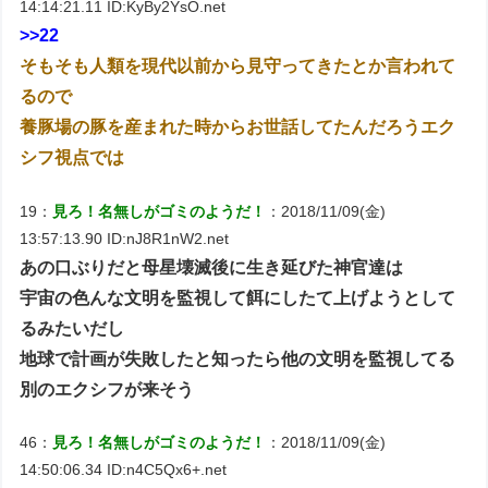
14:14:21.11 ID:KyBy2YsO.net
>>22
そもそも人類を現代以前から見守ってきたとか言われて
るので
養豚場の豚を産まれた時からお世話してたんだろうエク
シフ視点では
19：
見ろ！名無しがゴミのようだ！
：2018/11/09(金)
13:57:13.90 ID:nJ8R1nW2.net
あの口ぶりだと母星壊滅後に生き延びた神官達は
宇宙の色んな文明を監視して餌にしたて上げようとして
るみたいだし
地球で計画が失敗したと知ったら他の文明を監視してる
別のエクシフが来そう
46：
見ろ！名無しがゴミのようだ！
：2018/11/09(金)
14:50:06.34 ID:n4C5Qx6+.net