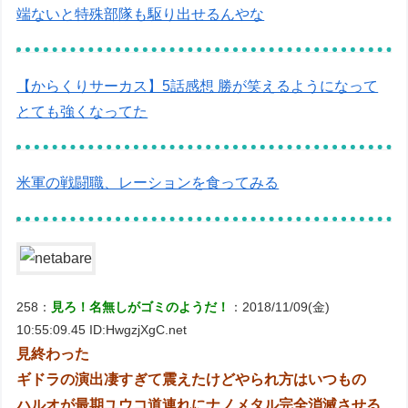
端ないと特殊部隊も駆り出せるんやな
【からくりサーカス】5話感想 勝が笑えるようになって
とても強くなってた
米軍の戦闘職、レーションを食ってみる
258：
見ろ！名無しがゴミのようだ！
：2018/11/09(金)
10:55:09.45 ID:HwgzjXgC.net
見終わった
ギドラの演出凄すぎて震えたけどやられ方はいつもの
ハルオが最期ユウコ道連れにナノメタル完全消滅させる