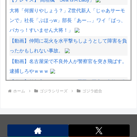
大将「何握りやしょう？」Z世代新人「じゃあサーモ
ンで」社長「ぶほっw」部長「あー…」ワイ「ばっ、
バカっ！すいません大将！」
【動画】仲間に花火を水平撃ちしようとして障害を負
ったかもしれない事故。
【動画】名古屋栄で不良外人が警察官を突き飛ばす。
逮捕しろやｗｗｗ
【動画】首都高で4tトラックが原因の玉突き事故に巻
ホーム
ゴジラシリーズ
ゴジラ総合
き込まれた軽バンの車載。
【動画】野菜売りのおじさんにドローンを特攻させる
おそロシア。
ついに国産ヒューマノイド登場、人手不足深刻化の医
療・製造現場などでの活用想定！