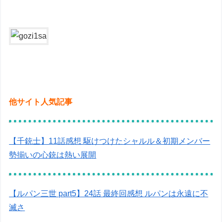
他サイト人気記事
【千銃士】11話感想 駆けつけたシャルル＆初期メンバー
勢揃いの心銃は熱い展開
【ルパン三世 part5】24話 最終回感想 ルパンは永遠に不
滅さ