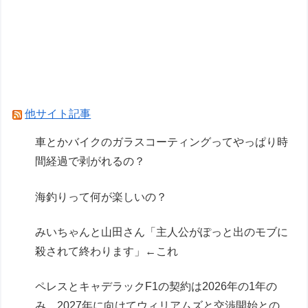
ヴィンランドサガって20年かけてトルファンの
成長描いたのになんか評価低くね？
【悲報】GTA6の新トレーラー、ネトフリ独占(6
時間先行)ｗｗｗ
他サイト記事
Powered by livedoor 相互RSS
車とかバイクのガラスコーティングってやっぱり時
間経過で剥がれるの？
海釣りって何が楽しいの？
みいちゃんと山田さん「主人公がぽっと出のモブに
殺されて終わります」←これ
ペレスとキャデラックF1の契約は2026年の1年の
み、2027年に向けてウィリアムズと交渉開始との