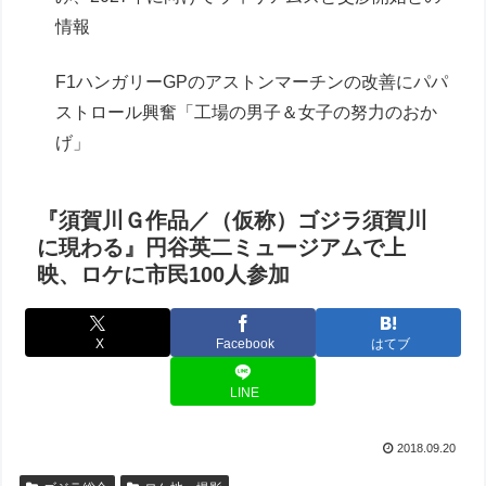
情報
F1ハンガリーGPのアストンマーチンの改善にパパ
ストロール興奮「工場の男子＆女子の努力のおか
げ」
『須賀川Ｇ作品／（仮称）ゴジラ須賀川
に現わる』円谷英二ミュージアムで上
映、ロケに市民100人参加
X
Facebook
はてブ
LINE
2018.09.20