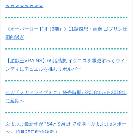
ｗｗｗｗｗｗｗｗ
《オーバーロードIII（3期）》11話感想・画像 ゴブリン圧
倒的過ぎ
【遊戯王VRAINS】69話感想 イグニスを殲滅すべくウイ
ンディにデュエルを挑むリボルバー
セガ「メガドライブミニ」発売時期が2018年から2019年
に延期へ
ぷよぷよ最新作がPS4とSwitchで登場『ぷよぷよeスポー
ツ』10月25日配信決定！