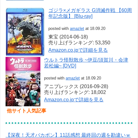
ゴジラ×メガギラス G消滅作戦 【60周
年記念版】 [Blu-ray]
posted with
amazlet
at 18.09.20
東宝 (2014-06-18)
売り上げランキング: 53,350
Amazon.co.jpで詳細を見る
ウルトラ怪獣散歩 ~伊豆/須賀川・会津
若松編~ [DVD]
posted with
amazlet
at 18.09.20
アニプレックス (2016-09-28)
売り上げランキング: 18,002
Amazon.co.jpで詳細を見る
他サイト人気記事
【深夜！天才バカボン】11話感想 最終回の週を勘違いｗ