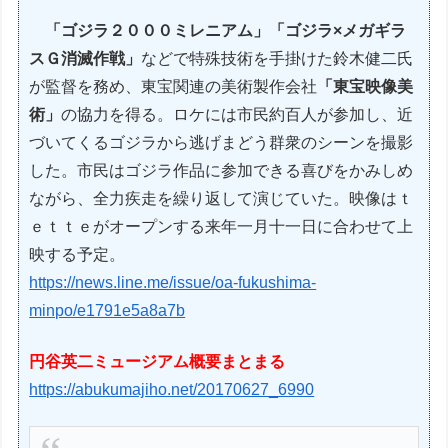
「ゴジラ２０００ミレニアム」「ゴジラ×メガギラ
スＧ消滅作戦」
などで特殊技術を手掛けた鈴木健二氏
が監督を務め、東宝関連の美術製作会社
「東宝映像美
術」
の協力を得る。ロケには市民約百人が参加し、近
づいてくるゴジラから逃げまどう群衆のシーンを撮影
した。市民はゴジラ作品に参加できる喜びをかみしめ
ながら、全力疾走を繰り返して演じていた。映像はｔ
ｅｔｔｅがオープンする来年一月十一日に合わせて上
映する予定。
https://news.line.me/issue/oa-fukushima-
minpo/e1791e5a8a7b
円谷英二ミュージアム概要まとまる
https://abukumajiho.net/20170627_6990