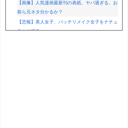
【画像】人気漫画最新刊の表紙、ヤバ過ぎる。お
前ら元ネタ分かるか？
【悲報】美人女子、バッチリメイク女子をナチュ
ラルに煽るｗｗｗｗ
【画像】ホロライブのあの人、なんか個人情報を
色々映してしまうｗｗｗｗｗｗ
HRC（ホンダ・レーシング）折原氏「以前のF1
プロジェクトを経験した専門家を何人か呼び戻し
ました」
「THE NORTH FACE」の人気が低下
【医師解説】飲酒後の「締めのラーメン欲」の原
因は？ 脳の錯覚と真実
ポケモンの世界ってなんで人間が支配してるん
や？