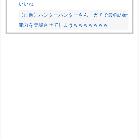
いいね
【画像】ハンターハンターさん、ガチで最強の新
能力を登場させてしまうｗｗｗｗｗｗｗ
VCARBリザーブでSF参戦中の岩佐歩夢「目の前
にある大きな目標はやはりF1のレギュラーシー
ト獲得」
ETCの事をイーティーシーってゆってる奴がいた
ｗｗｗｗｗｗｗ
F1が2028年の開催地として協議中の場所：ホッ
ケンハイム、タイ、南アフリカ、アルゼンチン、
ルワンダ
【重音テト】コナミデフォルメフィギュア「重音
テト 通常衣装Ver.」「重音テト SV衣装Ver.」
【彩色原型公開】