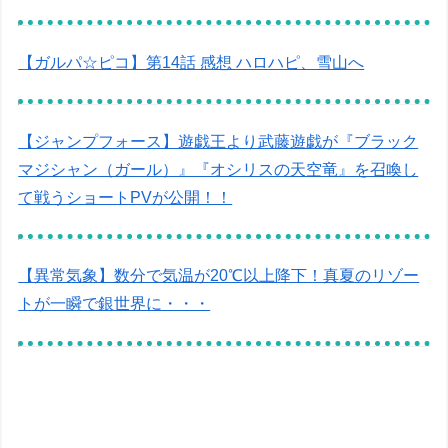
【ガルパ☆ピコ】第14話 感想 ハロハピ、雪山へ
【ジャンプフォース】遊戯王より武藤遊戯が『ブラック
マジシャン（ガール）』『オシリスの天空竜』を召喚し
て戦うショートPVが公開！！
【異常気象】数分で気温が20℃以上降下！真夏のリゾー
トが一瞬で銀世界に・・・