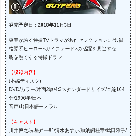
発売予定日：2018年11月3日
東宝が誇る特撮TVドラマが名作セレクションに登場!
格闘系ヒーロー<ガイファード>の活躍を見逃すな!
胸を熱くする特撮ドラマ!!
【収録内容】
(本編ディスク)
DVD/カラー/片面2層/4:3スタンダードサイズ/本編164
分/1996年/日本
音声)1)日本語モノラル
【キャスト】
川井博之/赤星昇一郎/清水あすか/加納詞桂章/武田雅子/