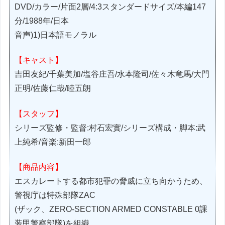
DVD/カラー/片面2層/4:3スタンダードサイズ/本編147
分/1988年/日本
音声)1)日本語モノラル
【キャスト】
吉田友紀/千葉美加/塩谷庄吾/水本隆司/佐々木竜馬/大門
正明/佐藤仁哉/睦五朗
【スタッフ】
シリーズ監修・監督:村石宏實/シリーズ構成・脚本:武
上純希/音楽:新田一郎
【商品内容】
エスカレートする都市犯罪の脅威に立ち向かうため、
警視庁は特殊部隊ZAC
(ザック、ZERO-SECTION ARMED CONSTABLE 0課
装甲警察部隊)を組織。