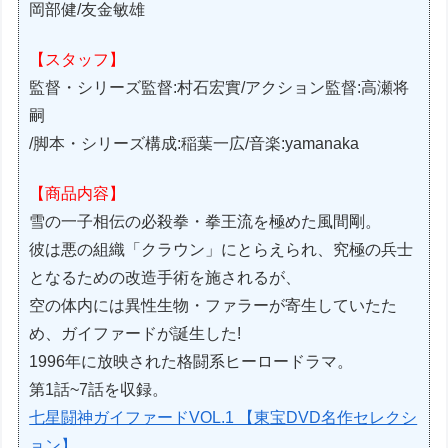
岡部健/友金敏雄
【スタッフ】
監督・シリーズ監督:村石宏實/アクション監督:高瀬将
嗣
/脚本・シリーズ構成:稲葉一広/音楽:yamanaka
【商品内容】
雪の一子相伝の必殺拳・拳王流を極めた風間剛。
彼は悪の組織「クラウン」にとらえられ、究極の兵士
となるための改造手術を施されるが、
空の体内には異性生物・ファラーが寄生していたた
め、ガイファードが誕生した!
1996年に放映された格闘系ヒーロードラマ。
第1話~7話を収録。
七星闘神ガイファードVOL.1 【東宝DVD名作セレクシ
ョン】