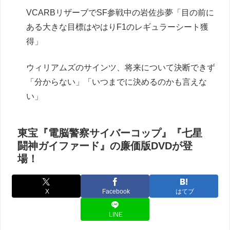
VCARBリザーブでSF参戦中の岩佐歩夢「目の前に
ある大きな目標はやはりF1のレギュラーシート獲
得」
ウィリアムズのサインツ、将来について決断できず
「分からない」「いつまでに決めるのかも言えな
い」
東宝『電脳警察サイバーコップ』『七星
闘神ガイファード』の廉価版DVDが登
場！
X
Facebook
はてブ
LINE