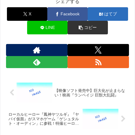
シェアする
X
Facebook
はてブ
LINE
コピー
【映像ソフト発売中】巨大化が止まらな
い！映画『ランペイジ 巨獣大乱闘』
ローカルヒーロー『鳳神ヤツルギ』『ヤ
バイ仮面』がスマホゲーム「ゲシュタル
ト・オーディン」に参戦！特撮ヒーロー
感溢れるゲームPVも公開中