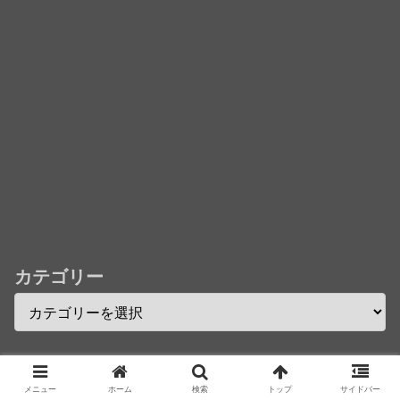
「君たちはどう生きるか」Blu-ray予約受付開始！ア
フレコ台本や絵コンテ、米津玄師による主題歌「地球
儀」ミュージッククリップ収録。スタジオジブリ作品
で初の「4K UHD」版も発売！！
★【ワートリ】今月新発売!!第27巻まとめ【コメント
欄まとめます】【しばらく固定記事です】
★【ワートリ】今月第241話「遠征選抜試験㊲」第
242話「遠征選抜試験㊳」【コメント欄まとめます】
【しばらく固定記事です】
カテゴリー
★【ワートリ】風間隊3人≒忍田単騎くらいのイメー
ジかな
Powered by livedoor 相互RSS
アーカイブ
メニュー
ホーム
検索
トップ
サイドバー