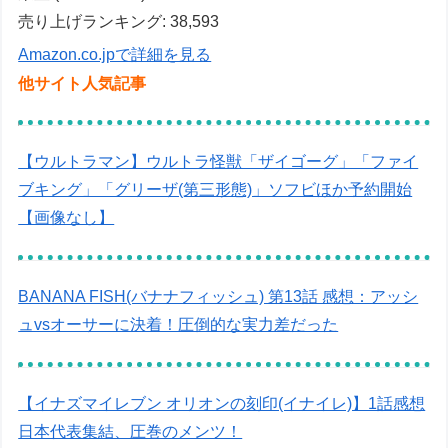
売り上げランキング: 38,593
Amazon.co.jpで詳細を見る
他サイト人気記事
【ウルトラマン】ウルトラ怪獣「ザイゴーグ」「ファイ
ブキング」「グリーザ(第三形態)」ソフビほか予約開始
【画像なし】
BANANA FISH(バナナフィッシュ) 第13話 感想：アッシ
ュvsオーサーに決着！圧倒的な実力差だった
【イナズマイレブン オリオンの刻印(イナイレ)】1話感想
日本代表集結、圧巻のメンツ！