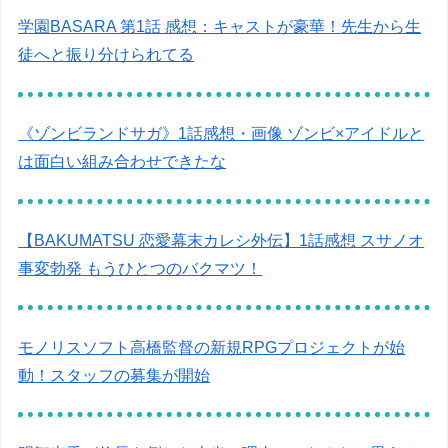
学園BASARA 第1話 感想：キャストが豪華！先生から生
徒へと振り分けられてる
《ゾンビランドサガ》1話感想・画像 ゾンビ×アイドルと
は面白い組み合わせできたな
【BAKUMATSU 恋愛幕末カレシ外伝】1話感想 スサノオ
事変勃発 もうひとつのバクマツ！
モノリスソフト高橋監督の新規RPGプロジェクトが始
動！スタッフの募集が開始