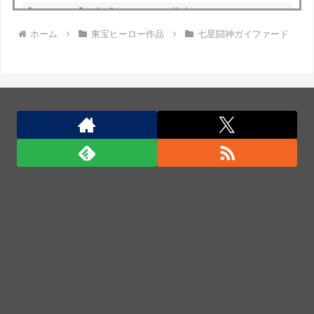
【デレマス】 凛「なにこれ、蒼穹のファフナー？」
ホーム
東宝ヒーロー作品
七星闘神ガイファード
モバP「資料だから見といてくれ」
大将「何握りやしょう？」Z世代新人「じゃあサーモ
ンで」社長「ぶほっw」部長「あー…」ワイ「ばっ、
バカっ！すいません大将！」
中国、金融監督管理総局前トップの全人代代表資格を
剥奪…重大な規律違反で！
中国、金融監督管理総局前トップの全人代代表資格を
剥奪…重大な規律違反で！
中国、金融監督管理総局前トップの全人代代表資格を
剥奪…重大な規律違反で！
中国国防省、海自イージス艦のトマホーク実射試験を
批判「国際社会は新型軍国主義を団結して阻止を」！