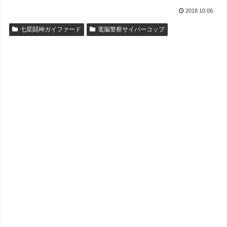
2018.10.06
七星闘神ガイファード
電脳警察サイバーコップ