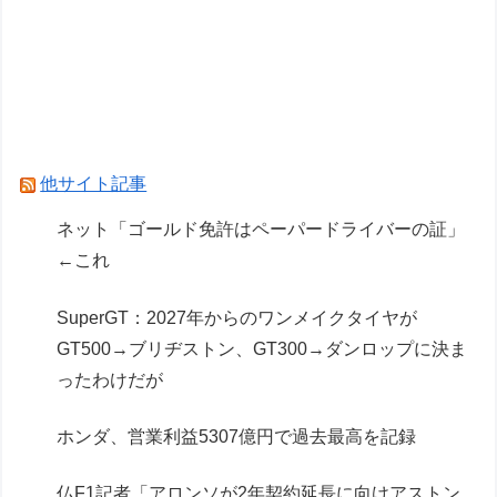
フェルスタッペンとレッドブルの新契約交渉報道
について父親ヨスが否定
レクサスの軽トラとかどうよ
Powered by livedoor 相互RSS
他サイト記事
ネット「ゴールド免許はペーパードライバーの証」
←これ
SuperGT：2027年からのワンメイクタイヤが
GT500→ブリヂストン、GT300→ダンロップに決ま
ったわけだが
ホンダ、営業利益5307億円で過去最高を記録
仏F1記者「アロンソが2年契約延長に向けアストン