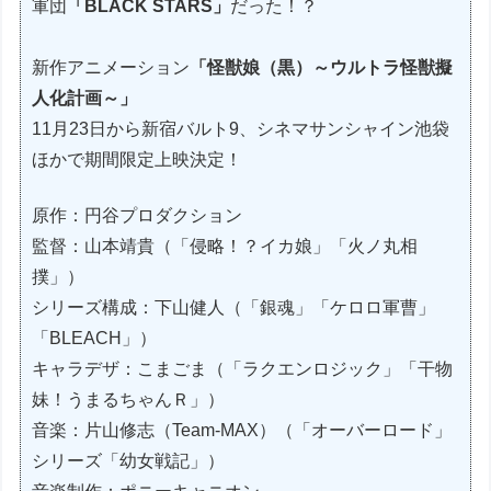
軍団
「BLACK STARS」
だった！？
新作アニメーション
「怪獣娘（黒）～ウルトラ怪獣擬
人化計画～」
11月23日から新宿バルト9、シネマサンシャイン池袋
ほかで期間限定上映決定！
原作：円谷プロダクション
監督：山本靖貴（「侵略！？イカ娘」「火ノ丸相
撲」）
シリーズ構成：下山健人（「銀魂」「ケロロ軍曹」
「BLEACH」）
キャラデザ：こまごま（「ラクエンロジック」「干物
妹！うまるちゃんＲ」）
音楽：片山修志（Team-MAX）（「オーバーロード」
シリーズ「幼女戦記」）