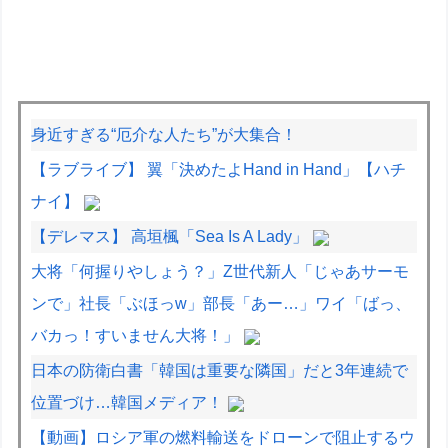
身近すぎる“厄介な人たち”が大集合！
【ラブライブ】 翼「決めたよHand in Hand」【ハチ
ナイ】
【デレマス】 高垣楓「Sea Is A Lady」
大将「何握りやしょう？」Z世代新人「じゃあサーモ
ンで」社長「ぶほっw」部長「あー…」ワイ「ばっ、
バカっ！すいません大将！」
日本の防衛白書「韓国は重要な隣国」だと3年連続で
位置づけ…韓国メディア！
【動画】ロシア軍の燃料輸送をドローンで阻止するウ