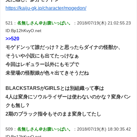
https://kaiju-gk.jp/character/mogedon/
521：
名無しさん＠お腹いっぱい。
：2018/07/19(木) 21:02:55.23
ID:Bp12hKvyO.net
>>520
モゲドンって誰だっけ？と思ったらダイナの怪獣か、
そういや小説にも出てたっけなぁ
今回はレギュラー以外にもモブで
未登場の怪獣娘が色々出てきそうだね
BLACKSTARSがGIRLSとは別組織って事は
4人は変身にソウルライザーは使わないのかな？変身バン
クも無し？
2期のブラック指令もそのまま変身してたし
509：
名無しさん＠お腹いっぱい。
：2018/07/19(木) 18:30:35.42
ID:Bp12hKvyO.net