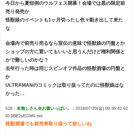
今日から夏恒例のウルフェス開幕！会場では黒の限定前
売り発売か
怪獣娘のイベントも1ヶ月切ったし色々動き出して来た
な
会場内で前売り売るなら宣伝の意味で怪獣娘の円盤とか
ショップの方に置いてもいいと思うんだけど権利関係と
かで難しいのかな？
去年行った時は同じスピンオフ作品の怪獣酒場の円盤と
か
ULTRAMANのコミックは取り扱ってたのに怪獣娘はな
かった…
528：
名無しさん＠お腹いっぱい。
：2018/07/20(金) 00:39:42.62
ID:0BE2yEGW0.net
怪獣酒場でも前売券取り扱って欲しいね