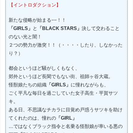
【イントロダクション】
新たな侵略が始まる−−！！
「GIRLS」
と
「BLACK STARS」
決して交わること
のない光と闇！
２つの勢力が激突！！（・・・・したり、しなかった
り？）
都会というほど騒がしくもなく、
郊外というほど長閑でもない街、祖師ヶ谷大蔵。
怪獣娘たちの組織
「GIRLS」
に憧れながらも、
ごく平凡な毎日を過ごしていた女子高生・平賀サツ
キ。
ある日、不思議なチカラに目覚め戸惑うサツキを助け
てくれたのは、憧れの
「GIRL」
…ではなくブラック指令と名乗る怪獣娘が率いる悪の