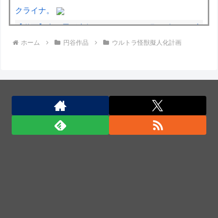
クライナ。
【動画】走り屋が先行のスクーターに猛スピードで突
ホーム
円谷作品
ウルトラ怪獣擬人化計画
っ込む事故。
【宮崎】マジ勘弁してほしい。久しぶりに恐ろしい子
供ミサイルを見た。
【動画】名古屋栄で不良外人が警察官を突き飛ばす。
逮捕しろやｗｗｗ
米軍、長射程精密ミサイルほぼ使い切る…「危険な水
準まで減少」と軍高官が警告！
日本の防衛白書「韓国は重要な隣国」だと3年連続で
位置づけ…韓国メディア！
米軍、長射程精密ミサイルほぼ使い切る…「危険な水
準まで減少」と軍高官が警告！