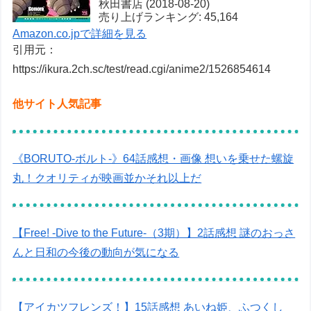
秋田書店 (2018-08-20)
売り上げランキング: 45,164
Amazon.co.jpで詳細を見る
引用元：
https://ikura.2ch.sc/test/read.cgi/anime2/1526854614
他サイト人気記事
《BORUTO-ボルト-》64話感想・画像 想いを乗せた螺旋
丸！クオリティが映画並かそれ以上だ
【Free! -Dive to the Future-（3期）】2話感想 謎のおっさ
んと日和の今後の動向が気になる
【アイカツフレンズ！】15話感想 あいね姫、ふつくし