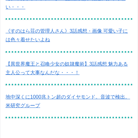
い・・・
《すのはら荘の管理人さん》3話感想・画像 可愛い子に
は色々着せたいよね
【異世界魔王と召喚少女の奴隷魔術】3話感想 魅力ある
主人公って大事なんだな・・・！
地中深くに1000兆トン超のダイヤモンド。音波で検出。
米研究グループ