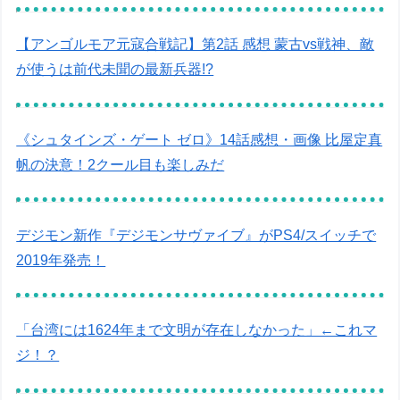
【アンゴルモア元寇合戦記】第2話 感想 蒙古vs戦神、敵
が使うは前代未聞の最新兵器!?
《シュタインズ・ゲート ゼロ》14話感想・画像 比屋定真
帆の決意！2クール目も楽しみだ
デジモン新作『デジモンサヴァイブ』がPS4/スイッチで
2019年発売！
「台湾には1624年まで文明が存在しなかった」←これマ
ジ！？