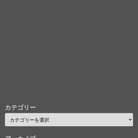
「君たちはどう生きるか」Blu-ray予約受付開始！ア
フレコ台本や絵コンテ、米津玄師による主題歌「地球
儀」ミュージッククリップ収録。スタジオジブリ作品
で初の「4K UHD」版も発売！！
★【ワートリ】今月新発売!!第27巻まとめ【コメント
欄まとめます】【しばらく固定記事です】
★【ワートリ】今月第241話「遠征選抜試験㊲」第
242話「遠征選抜試験㊳」【コメント欄まとめます】
【しばらく固定記事です】
★【ワートリ】風間隊3人≒忍田単騎くらいのイメー
ジかな
カテゴリー
Powered by livedoor 相互RSS