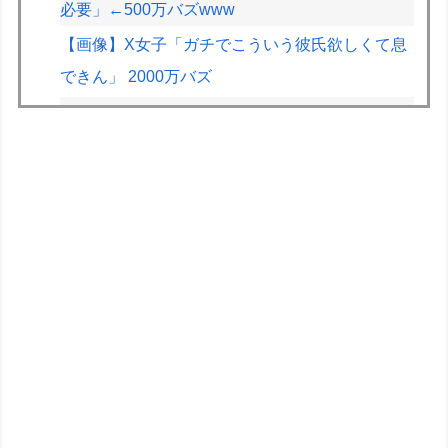
必要」←500万バズwww
【画像】X女子「ガチでこういう彼氏欲しくて息
できん」 2000万バズ
ドラクエのゼシカとかいう人気キャラwww
【画像】JKの間で流行ってるこのゲームの正式
名称、誰も知らないｗｗｗｗ
【悲報】2.5次元VTuber、月8万の部屋を22時以
降会話禁止にされお気持ち表明ｗｗｗｗｗ
【画像】X女子「ガチでこういう彼氏欲しくて息
できん」2000万バズｗｗｗｗ
フジメディアHDデジタル事業収入が大幅増、
FODのF1配信や外部プラットフォーム向けコン
テンツ販売が好調