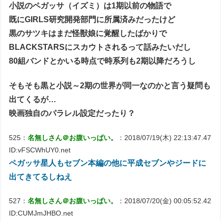
小説のペガッサ（イズミ）は1期以前の物語で
既にGIRLS研究開発部門に所属済みだったけど
黒のサツキはまだ怪獣娘に覚醒したばかりで
BLACKSTARSにスカウトされるって話みたいだし
80組バンドとかいる時点で時系列も2期以降だろうし
そもそも黒と小説～2期の世界が同一なのかと言う疑問も
出てくるが…
映画独自のパラレル設定だったり？
525：
名無しさん＠お腹いっぱい。
：2018/07/19(木) 22:13:47.47
ID:vFSCWhUY0.net
ペガッサ星人もセブン本編の他に平成セブンやジードに
出てきてるしねえ
527：
名無しさん＠お腹いっぱい。
：2018/07/20(金) 00:05:52.42
ID:CUMJmJHBO.net