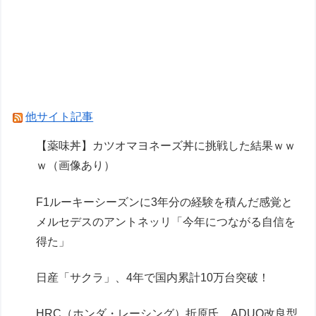
次にF2で活躍して順当にF1に上がってきそうな
日本人ドライバーは誰に？
日産「サクラ」、4年で国内累計10万台突破！
F1ルーキーシーズンに3年分の経験を積んだ感覚
とメルセデスのアントネッリ「今年につながる自
他サイト記事
信を得た」
【薬味丼】カツオマヨネーズ丼に挑戦した結果ｗｗ
ｗ（画像あり）
Powered by livedoor 相互RSS
F1ルーキーシーズンに3年分の経験を積んだ感覚と
メルセデスのアントネッリ「今年につながる自信を
得た」
日産「サクラ」、4年で国内累計10万台突破！
HRC（ホンダ・レーシング）折原氏、ADUO改良型