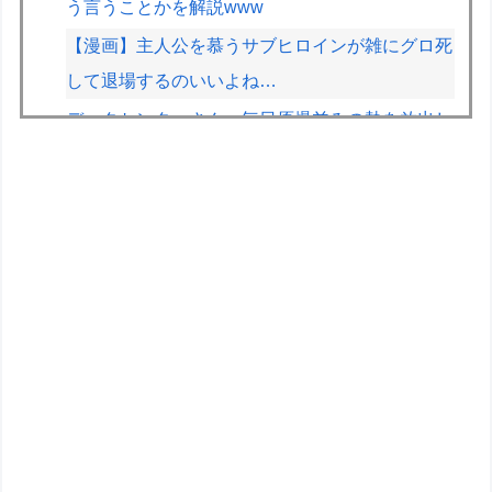
う言うことかを解説www
【漫画】主人公を慕うサブヒロインが雑にグロ死
して退場するのいいよね…
データセンターさん、毎日原爆並みの熱を放出し
ている模様
昔遊んでたゲーセンのゲーム
【ウルトラ怪獣擬人化計画】LADo TOYSより
1/12スケールアクションフィギュア化決定
【NEEDY GIRL OVERDOSE】システムサービス
「超絶最かわてんしちゃん」プライズフィギュア
【彩色原型公開】
【ToLOVEる】ユニクリ「水着シリーズ ララ・サ
タリン・デビルーク 」1/4サイズフィギュア【出
荷日更新・8月21日頃発売】