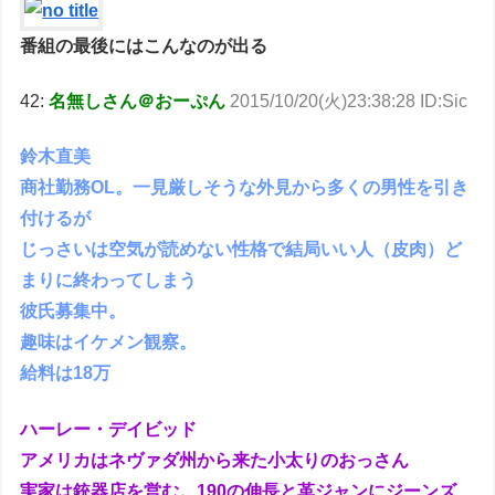
番組の最後にはこんなのが出る
42:
名無しさん＠おーぷん
2015/10/20(火)23:38:28 ID:Sic
鈴木直美
商社勤務OL。一見厳しそうな外見から多くの男性を引き
付けるが
じっさいは空気が読めない性格で結局いい人（皮肉）ど
まりに終わってしまう
彼氏募集中。
趣味はイケメン観察。
給料は18万
ハーレー・デイビッド
アメリカはネヴァダ州から来た小太りのおっさん
実家は銃器店を営む。190の伸長と革ジャンにジーンズ、