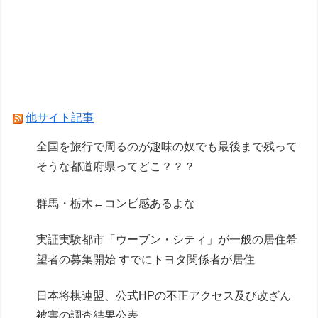
泣く
桜木花道がモテないわけないだろwwwwww
【動画】ガチ勢同士のボンバーマン、凄いｗｗｗ
ｗｗｗｗｗｗｗｗｗ
【画像】週刊少年マガジン、限界突破
他サイト記事
Powered by livedoor 相互RSS
全国を旅行で周るのが趣味の奴でも最後まで残って
そうな都道府県ってどこ？？？
群馬・栃木←コンビ感あるよな
実証実験都市「ウーブン・シティ」が一般の居住希
望者の募集開始 すでにトヨタ関係者が居住
日本将棋連盟、公式HPの不正アクセス及び改ざん
被害の調査結果公表