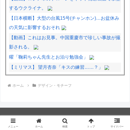
するウクライナ。
【日本横断】大型の台風15号(チャンホン)…お盆休み
の天気に影響するおそれ
【動画】これはお見事。中国重慶市で珍しい事故が撮
影される。
曜「鞠莉ちゃん先生とお泊り勉強会」
【ミリマス】 望月杏奈「キスの練習……？」
面接官「前の職場を辞めた理由は何ですか？」僕「は
ホーム
デザイン・モチーフ
い、えっと、上司のパワハラと飲み会の多さにメンタ
ルがやられて...給料も低く...」
日米のレアアース脱中国依存、量とコストで行き詰ま
り…台湾メディア！
インド、ロシアの第5世代戦闘機「Su-57」の購入を
メニュー
ホーム
検索
トップ
サイドバー