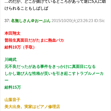
…のだが、どこか抜けているところがあって逆に5人に助
けられることもしばしば
37:
名無しさん＠おーぷん
2015/10/20(火)23:26:23 ID:Sic
本田翔太
普段生真面目だがたまに熱血バカ
給料19万（手取）
川崎武
元不良だったがある事件をきっかけに真面目になる
しかし遊び人な性格が災いを引き起こすトラブルメーカ
ー
給料15万
山葉音子
美大出身。実家はピアノ修理店