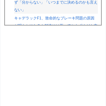
ず「分からない」「いつまでに決めるのかも言え
ない」
キャデラックF1、致命的なブレーキ問題の原因
が明らかになるも解決には至っておらずめども立
たず
バイク乗りワイ、バイク降りる事を決意す
る………
【画像】70年代の漫画、あまりにも時代を先取
りしすぎていたｗｗｗｗ
【悲報】息子がみいちゃんのママ、限界を迎える
「もう無理。普通の家庭を築きたい。普通の子育
てをしたい。」
【悲報】人気プロゲーマーと結婚したグラドル、
息子の「自閉スペクトラム症」診断にショックで