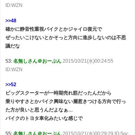
ID:WZN
>>48
確かに静音性重視バイクとかジャイロ復元で
ぜったいこけないとかそっと方向に進歩しないのは不思
議だな
53:
名無しさん＠おーぷん
2015/10/21(水)00:24:55
ID:WZN
>>52
ビッグスクーターが一時期売れ筋だったんだから
乗りやすさとかバイク興味ない層惹きつける方向で行っ
た方が良いと思うんだよなぁ…
バイクのトヨタ車化みたいな感じで
55:
名無しさん＠おーぷん
2015/10/21(水)00:29:29 ID:5pc