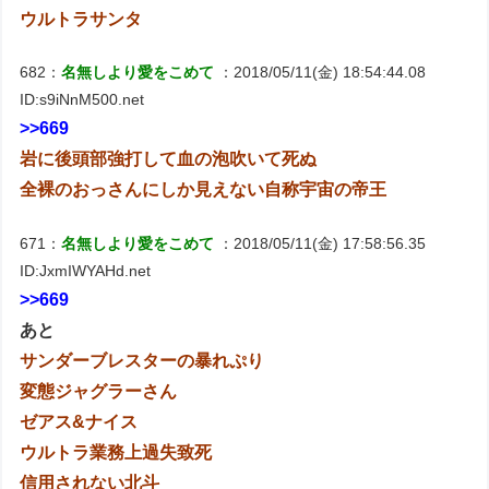
ウルトラサンタ
682：
名無しより愛をこめて
：2018/05/11(金) 18:54:44.08
ID:s9iNnM500.net
>>669
岩に後頭部強打して血の泡吹いて死ぬ
全裸のおっさんにしか見えない自称宇宙の帝王
671：
名無しより愛をこめて
：2018/05/11(金) 17:58:56.35
ID:JxmIWYAHd.net
>>669
あと
サンダーブレスターの暴れぷり
変態ジャグラーさん
ゼアス&ナイス
ウルトラ業務上過失致死
信用されない北斗