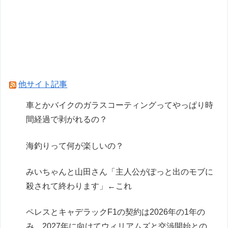
うの欲しい」とかある？
車のエアコンは外気取入派？それとも内気循環
派？
車とかバイクのガラスコーティングってやっぱり
時間経過で剥がれるの？
他サイト記事
Powered by livedoor 相互RSS
車とかバイクのガラスコーティングってやっぱり時
間経過で剥がれるの？
海釣りって何が楽しいの？
みいちゃんと山田さん「主人公がぽっと出のモブに
殺されて終わります」←これ
ペレスとキャデラックF1の契約は2026年の1年の
み、2027年に向けてウィリアムズと交渉開始との