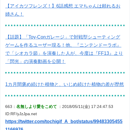
【アイカツフレンズ！】6話感想 エマちゃんは頼れるお
姉さん！
【話題】「Toy-Conガレージ」で対戦型シューティング
ゲームを作るユーザー現る！他、『ニンテンドーラボ』
で「シオカラ節」を演奏した人が、今度は『FF13』より
「閃光」の演奏動画を公開！
1カ月間褒め続けた植物と、いじめ続けた植物の差が歴然
663：
名無しより愛をこめて
：2018/05/11(金) 17:24:47.53
ID:RF/yJzJpa.net
https://twitter.com/tochigif_A_bot/status/99483305455
1166976