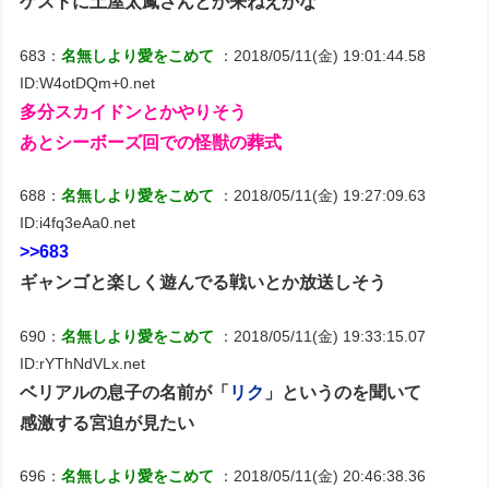
ゲストに土屋太鳳さんとか来ねえかな
683：
名無しより愛をこめて
：2018/05/11(金) 19:01:44.58
ID:W4otDQm+0.net
多分スカイドンとかやりそう
あとシーボーズ回での怪獣の葬式
688：
名無しより愛をこめて
：2018/05/11(金) 19:27:09.63
ID:i4fq3eAa0.net
>>683
ギャンゴと楽しく遊んでる戦いとか放送しそう
690：
名無しより愛をこめて
：2018/05/11(金) 19:33:15.07
ID:rYThNdVLx.net
ベリアルの息子の名前が「
リク
」というのを聞いて
感激する宮迫が見たい
696：
名無しより愛をこめて
：2018/05/11(金) 20:46:38.36