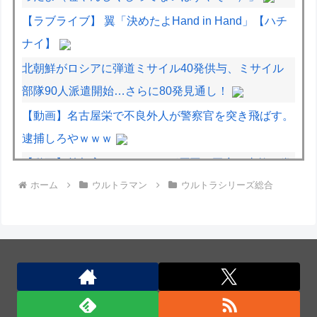
【ラブライブ】 翼「決めたよHand in Hand」【ハチ
ナイ】
北朝鮮がロシアに弾道ミサイル40発供与、ミサイル
部隊90人派遣開始…さらに80発見通し！
【動画】名古屋栄で不良外人が警察官を突き飛ばす。
逮捕しろやｗｗｗ
【動画】首都高で4tトラックが原因の玉突き事故に巻
ホーム
ウルトラマン
ウルトラシリーズ総合
き込まれた軽バンの車載。
【動画】地震発生時の熊本総合病院の手術室の様子が
(((ﾟДﾟ)))
北朝鮮がロシアに弾道ミサイル40発供与、ミサイル
部隊90人派遣開始…さらに80発見通し！
ついに国産ヒューマノイド登場、人手不足深刻化の医