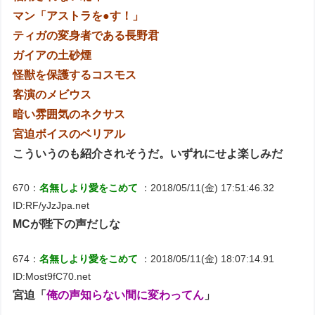
マン「アストラを●す！」
ティガの変身者である長野君
ガイアの土砂煙
怪獣を保護するコスモス
客演のメビウス
暗い雰囲気のネクサス
宮迫ボイスのベリアル
こういうのも紹介されそうだ。いずれにせよ楽しみだ
670：
名無しより愛をこめて
：2018/05/11(金) 17:51:46.32
ID:RF/yJzJpa.net
MCが陛下の声だしな
674：
名無しより愛をこめて
：2018/05/11(金) 18:07:14.91
ID:Most9fC70.net
宮迫「
俺の声知らない間に変わってん
」