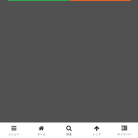
療・製造現場などでの活用想定！
ついに国産ヒューマノイド登場、人手不足深刻化の医
療・製造現場などでの活用想定！
「君たちはどう生きるか」Blu-ray予約受付開始！ア
フレコ台本や絵コンテ、米津玄師による主題歌「地球
儀」ミュージッククリップ収録。スタジオジブリ作品
で初の「4K UHD」版も発売！！
★【ワートリ】今月新発売!!第27巻まとめ【コメント
欄まとめます】【しばらく固定記事です】
★【ワートリ】今月第241話「遠征選抜試験㊲」第
242話「遠征選抜試験㊳」【コメント欄まとめます】
【しばらく固定記事です】
★【ワートリ】風間隊3人≒忍田単騎くらいのイメー
メニュー
ホーム
検索
トップ
サイドバー
ジかな