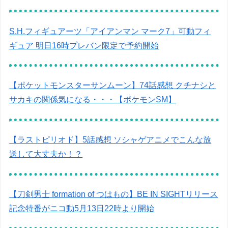
S.H.フィギュアーツ「アイアンマン マーク7」可動フィ
ギュア 明日16時プレバン限定で予約開始
【ポケットモンスターサンムーン】74話感想 クチナシと
サカキの関係気になる・・・【ポケモンSM】
【ラストピリオド】5話感想 ソシャゲアニメでこんな放
送して大丈夫か！？
【刀剣男士 formation of つはもの】BE IN SIGHTリリース
記念特番がニコ動5月13日22時より開始