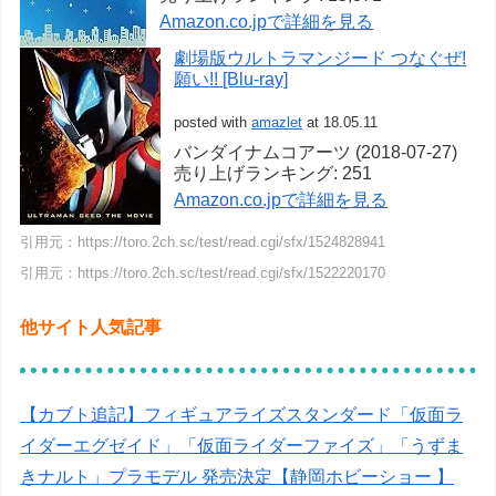
Amazon.co.jpで詳細を見る
劇場版ウルトラマンジード つなぐぜ!
願い!! [Blu-ray]
posted with
amazlet
at 18.05.11
バンダイナムコアーツ (2018-07-27)
売り上げランキング: 251
Amazon.co.jpで詳細を見る
引用元：https://toro.2ch.sc/test/read.cgi/sfx/1524828941
引用元：https://toro.2ch.sc/test/read.cgi/sfx/1522220170
他サイト人気記事
【カブト追記】フィギュアライズスタンダード「仮面ラ
イダーエグゼイド」「仮面ライダーファイズ」「うずま
きナルト」プラモデル 発売決定【静岡ホビーショー 】