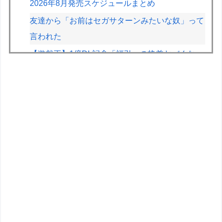
2026年8月発売スケジュールまとめ
友達から「お前はセガサターンみたいな奴」って
言われた
【遊戯王】1億DL記念「福引」の格差ヤバくな
い！？
【デレマス】Pの家の合鍵を勝手に作って部屋に
侵入しそうなアイドル
【画像】かつて天下を獲っていたYouTuberの現
在ｗｗｗｗ
【速報】とある魔術の禁書目録、最新刊でヒロイ
ン戦争決着wwwwwwwwwwwww
【画像】早朝カビキラーばらまきおばさん、結構
ばらまくｗｗｗｗ
道の駅に野菜や果物出荷してるんやけど「こうい