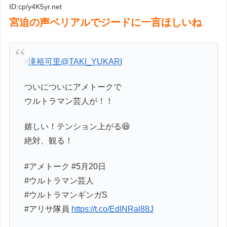
ID:cp/y4K5yr.net
宮迫の声ベリアルでジードに一言ほしいね
滝裕可里
@TAKI_YUKARI
ついについにアメトークで
ウルトラマン芸人が！！
嬉しい！テンション上がる😆
絶対、観る！
#アメトーク #5月20日
#ウルトラマン芸人
#ウルトラマンギンガS
#アリサ隊員
https://t.co/EdINRal88J