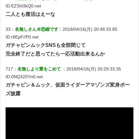
ID:EZShl3kQ0.net
二人とも復活はえーな
33：
名無しさん＠恐縮です
：2018/04/16(月) 20:48:33.85
ID:r8EpF//P0.net
ガチャピンムックSNSも全部閉じて
完全終了だと思ってたら一応活動出来るんか
717：
名無しより愛をこめて
：2018/04/16(月) 20:29:33.35
ID:0NQ320Yn0.net
ガチャピン＆ムック、仮面ライダーアマゾンズ変身ポー
ズ披露