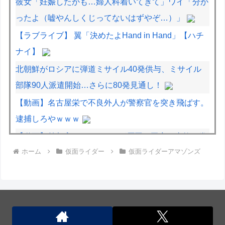
彼女「妊娠したかも…婦人科着いてきて」ワイ「分か
ったよ（嘘やんしくじってないはずやぞ…）」
【ラブライブ】 翼「決めたよHand in Hand」【ハチ
ナイ】
北朝鮮がロシアに弾道ミサイル40発供与、ミサイル
部隊90人派遣開始…さらに80発見通し！
【動画】名古屋栄で不良外人が警察官を突き飛ばす。
逮捕しろやｗｗｗ
【動画】首都高で4tトラックが原因の玉突き事故に巻
ホーム
仮面ライダー
仮面ライダーアマゾンズ
き込まれた軽バンの車載。
【動画】地震発生時の熊本総合病院の手術室の様子が
(((ﾟДﾟ)))
北朝鮮がロシアに弾道ミサイル40発供与、ミサイル
部隊90人派遣開始…さらに80発見通し！