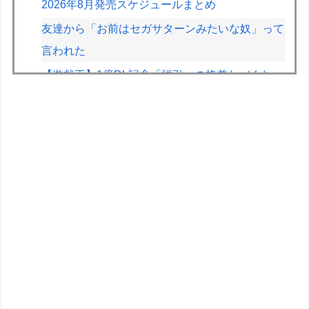
2026年8月発売スケジュールまとめ
友達から「お前はセガサターンみたいな奴」って
言われた
【遊戯王】1億DL記念「福引」の格差ヤバくな
い！？
【デレマス】Pの家の合鍵を勝手に作って部屋に
侵入しそうなアイドル
【画像】かつて天下を獲っていたYouTuberの現
在ｗｗｗｗ
【速報】とある魔術の禁書目録、最新刊でヒロイ
ン戦争決着wwwwwwwwwwwww
【画像】早朝カビキラーばらまきおばさん、結構
ばらまくｗｗｗｗ
道の駅に野菜や果物出荷してるんやけど「こうい