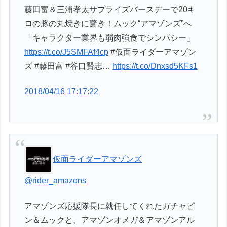
藤田富＆三浦孝太サプライズバースデーで20キ
ロの豚の丸焼きに驚き！ムック“アマゾンズ”へ
「キャラクター業界も弱肉強食でシンパシー」
https://t.co/J5SMFAf4cp
#仮面ライダーアマゾン
ズ #藤田富 #谷口賢志…
https://t.co/Dnxsd5KFs1
2018/04/16 17:17:22
仮面ライダーアマゾンズ
@rider_amazons
アマゾンズ応援隊長に就任してくれたガチャピ
ン＆ムックと、アマゾンオメガ＆アマゾンアル