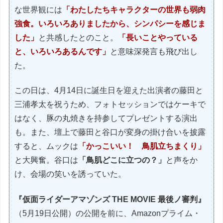
な世界観には
「わたしたちキャラクターの世界も弱肉
強食。いろいろありましたから、シンパシーを感じま
した」
と共感したとのこと。
「長いことやっている
と、いろいろあるんです」
と意味深発言も飛び出し
た。
この日は、4月14日に誕生日を迎えた出演者の藤田と
三浦孝太を祝うため、フォトセッションではケーキで
はなく、豚の丸焼きを持参してプレゼントする演出
も。また、壇上で藤田と谷口が変身の掛け合いを披露
すると、ムックは
「かっこいい！ 鳥肌立ちまくり」
と大興奮。谷口は
「鳥肌どこに立つの？」
と声をか
け、会場の笑いを誘っていた。
『仮面ライダーアマゾンズ THE MOVIE 最後ノ審判』
（5月19日公開）の公開を前に、Amazonプライム・