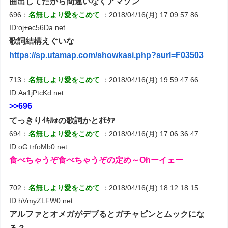
曲出してたから間違いなくアマゾン
696：
名無しより愛をこめて
：2018/04/16(月) 17:09:57.86
ID:oj+ec56Da.net
歌詞結構えぐいな
https://sp.utamap.com/showkasi.php?surl=F03503
713：
名無しより愛をこめて
：2018/04/16(月) 19:59:47.66
ID:Aa1jPtcKd.net
>>696
てっきりｲｷﾙｫの歌詞かとｵﾓﾀｧ
694：
名無しより愛をこめて
：2018/04/16(月) 17:06:36.47
ID:oG+rfoMb0.net
食べちゃうぞ食べちゃうぞの定め～Ohーイェー
702：
名無しより愛をこめて
：2018/04/16(月) 18:12:18.15
ID:hVmyZLFW0.net
アルファとオメガがデブるとガチャピンとムックにな