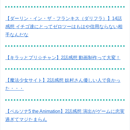
【ダーリン・イン・ザ・フランキス（ダリフラ）】14話
感想 イチゴ達にとってゼロツーはもはや信用ならない相
手なんだな
【キラッとプリ☆チャン】2話感想 動画制作って大変！
【魔法少女サイト】2話感想 奴村さん優しい人で良かっ
た・・・
【ペルソナ5 the Animation】2話感想 演出がゲームに忠実
過ぎてマジたまらん