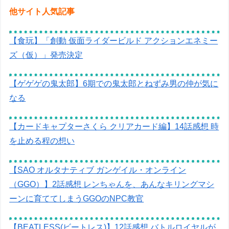
他サイト人気記事
【食玩】「創動 仮面ライダービルド アクションエネミー
ズ（仮）」発売決定
【ゲゲゲの鬼太郎】6期での鬼太郎とねずみ男の仲が気に
なる
【カードキャプターさくら クリアカード編】14話感想 時
を止める程の想い
【SAO オルタナティブ ガンゲイル・オンライン
（GGO）】2話感想 レンちゃんを、あんなキリングマシ
ーンに育ててしまうGGOのNPC教官
【BEATLESS(ビートレス)】12話感想 バトルロイヤルが