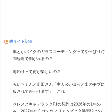
うの欲しい」とかある？
車のエアコンは外気取入派？それとも内気循環
派？
車とかバイクのガラスコーティングってやっぱり
時間経過で剥がれるの？
他サイト記事
Powered by livedoor 相互RSS
車とかバイクのガラスコーティングってやっぱり時
間経過で剥がれるの？
海釣りって何が楽しいの？
みいちゃんと山田さん「主人公がぽっと出のモブに
殺されて終わります」←これ
ペレスとキャデラックF1の契約は2026年の1年の
み、2027年に向けてウィリアムズと交渉開始との