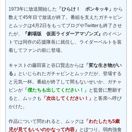
1973年に放送開始した
「ひらけ！ ポンキッキ」
から
数えて45年目で放送が終了。番組を支えたガチャピン
とムックは4月2日をもってブログやTwitterも終了させ
たが、
『劇場版 仮面ライダーアマゾンズ』
のイベン
トでは同作の応援隊長に就任し、ライダーベルトを装
着してファンの前に登場。
キャストの藤田富と谷口賢志からは
「変な生き物がい
る」
といじられたガチャピンとムックだが、登場する
と元気一杯。番組が終了して間もないせいか、ガチャ
ピンが
「僕たちも出してください！」
と監督に懇願す
ると、ムックも
「次出してください！」
と客席へ呼び
かけた。
作品について問われると、ムックは
「わたしたち5歳
児が見てもいいのかなって内容」
とぽつり。弱肉強食