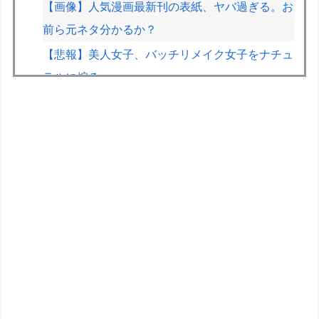
【画像】人気漫画最新刊の表紙、ヤバ過ぎる。お
前ら元ネタ分かるか？
【悲報】美人女子、バッチリメイク女子をナチュ
ラルに煽るｗｗｗｗ
【画像】ホロライブのあの人、なんか個人情報を
色々映してしまうｗｗｗｗｗｗ
HRC（ホンダ・レーシング）折原氏「以前のF1
プロジェクトを経験した専門家を何人か呼び戻し
ました」
「THE NORTH FACE」の人気が低下
【医師解説】飲酒後の「締めのラーメン欲」の原
因は？ 脳の錯覚と真実
ポケモンの世界ってなんで人間が支配してるん
や？