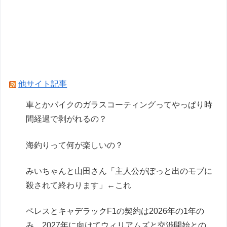
ヴィンランドサガって20年かけてトルファンの
成長描いたのになんか評価低くね？
【悲報】GTA6の新トレーラー、ネトフリ独占(6
時間先行)ｗｗｗ
他サイト記事
Powered by livedoor 相互RSS
車とかバイクのガラスコーティングってやっぱり時
間経過で剥がれるの？
海釣りって何が楽しいの？
みいちゃんと山田さん「主人公がぽっと出のモブに
殺されて終わります」←これ
ペレスとキャデラックF1の契約は2026年の1年の
み、2027年に向けてウィリアムズと交渉開始との