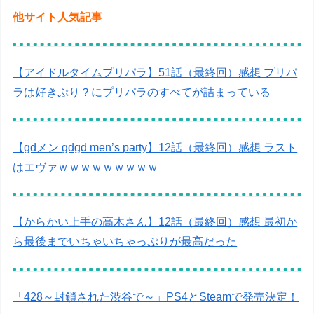
他サイト人気記事
【アイドルタイムプリパラ】51話（最終回）感想 プリパ
ラは好きぷり？にプリパラのすべてが詰まっている
【gdメン gdgd men’s party】12話（最終回）感想 ラスト
はエヴァｗｗｗｗｗｗｗｗｗ
【からかい上手の高木さん】12話（最終回）感想 最初か
ら最後までいちゃいちゃっぷりが最高だった
「428～封鎖された渋谷で～」PS4とSteamで発売決定！