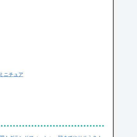
【悲報】日本の歴史、ついに『崩壊』してし
まう・・・・・
owered by livedoor 相互RSS
ミニチュア