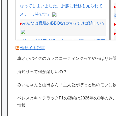
なってしまいました。肝臓に転移も見られて
ステージ4です」
みんなは職場のBBQなに持ってけば嬉しい？
ジャングリア沖縄、イマーシブフォート東京
他サイト記事
の二の舞になりそうｗｗｗｗｗｗ
フェルスタッペンとレッドブルの新契約交渉
車とかバイクのガラスコーティングってやっぱり時
報道について父親ヨスが否定
海釣りって何が楽しいの？
ペレスとキャデラックF1の契約は2026年の1
年のみ、2027年に向けてウィリアムズと交渉
みいちゃんと山田さん「主人公がぽっと出のモブに
開始との情報
ペレスとキャデラックF1の契約は2026年の1年のみ
海外「日本は特別！」日本の地震支援を申し
情報
出たあの親日経営者に海外が大騒ぎ