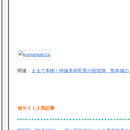
かな。
★【ワートリ】対ボーダーに特化とは言うけ
ど
P
★【ワートリ】2周目も全員でやる隊と分担
でやる隊はそれぞれどの位いるんだろうか特
別課題消化時は別として
Powered by livedoor 相互RSS
関連：
まるで本物！特撮美術監督が総指揮、熊本城の
他サイト人気記事