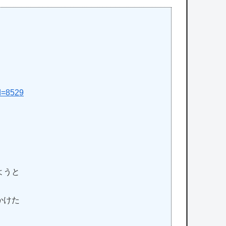
id=8529
ようと
かけた