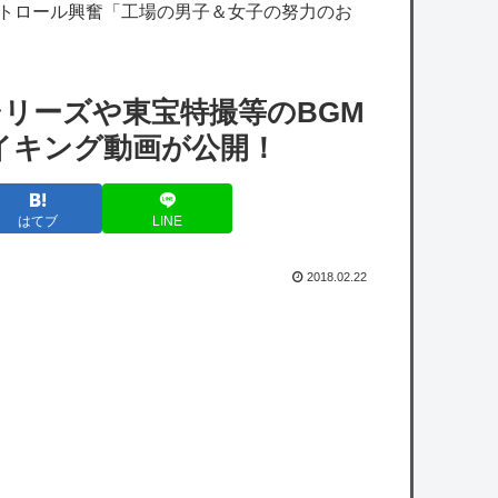
出し方」「実写かと思いました」
ストロール興奮「工場の男子＆女子の努力のお
【悲報】立川志らく、ガチでブチギレてしま
う！！！！！！
リーズや東宝特撮等のBGM
【ホロライブ】※杉田さんはねっ子神です
イキング動画が公開！
【ホロライブ】おかゆ・千速、お悩み相談ぶ
はてブ
LINE
るんぶるん編まとめ『太もも雑談w』『千速
はやっぱ湿度が高い』『にゃんちゃん好き過
2018.02.22
ぎだろ』
【画像】一番手Vグループはマジでこういう
男とのコラボも解禁したほうがいいよ
【悲報】防犯カメラにバッチリ映った55歳露
出魔「身に覚えがありません」と容疑を否
認。どう言い訳する気だこれ