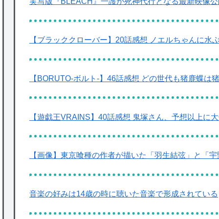
実写版『BLEACH』一護が死神代行となる最新映像
【ブラッククローバー】20話感想 ノエルちゃんに水
【BORUTO-ボルト-】46話感想 どの世代も猪鹿蝶は
【遊戯王VRAINS】40話感想 鬼塚さん、予想以上に
【画像】東京喰種の作者が描いた「羽生結弦」と「宇
音楽の好みは14歳の時に聴いた音楽で形成されている