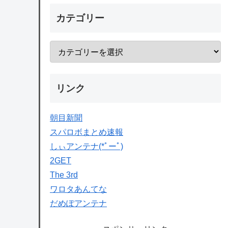
カテゴリー
リンク
朝目新聞
スパロボまとめ速報
しぃアンテナ(*ﾟーﾟ)
2GET
The 3rd
ワロタあんてな
だめぽアンテナ