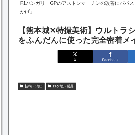
海外「勘弁して！」米国人が最も恐れる日本
F1ハンガリーGPのアストンマーチンの改善にパパ
かげ」
の為替介入再びで海外が大騒ぎ
韓国人「実は日本経済を支えて生かしている
【熊本城✕特撮美術】ウルトラシ
のは韓国人である理由がこちら…」→「日本
をふんだんに使った完全密着メ
も感謝してるらしい…（ﾌﾞﾙﾌﾞﾙ」＝韓国の反
応
X
Facebook
海外「日本よ、お前がナンバーワンだ」 熊
本地震直後の日本の対応のスピードに世界が
衝撃
技術・演出
ロケ地・撮影
★【ワートリ】細かい情報まで含めて構成さ
れたキャラの掛け合いだからなぁ（約100人）
★【ワートリ】基本的に最上さんも迅に後事
を託すつもりで黒トリガー化したんじゃねえ