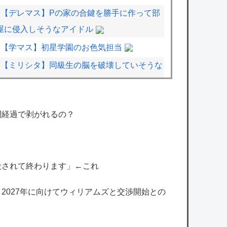
【デレマス】Pの家の合鍵を勝手に作って部
屋に侵入しそうなアイドル
【学マス】初星学園のお色気担当
【ミリシタ】同級生の脳を破壊していそうな
アイドルちゃん
赤坂アカ「かぐや様、推しの子ヒットさせま
間経過で剥がれるの？
した」←この人がなぜか過小評価されてる理
由
ワンピース尾田っち、新人漫画家に喝「31ペ
ージの漫画を描くのに何をウダウダやってる
殺されて終わります」←これ
んですか」
、2027年に向けてウィリアムズと交渉開始との
【画像】漫画家・桂正和、最新のパンツ＆お
尻のイラスト投稿にネット衝撃「この質感の