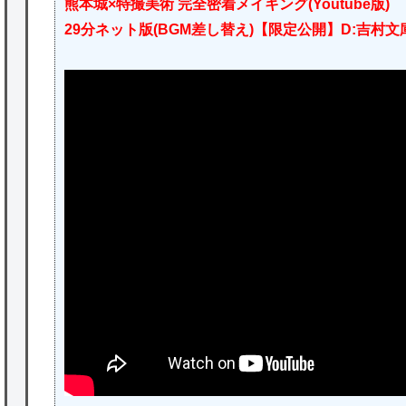
熊本城×特撮美術 完全密着メイキング(Youtube版)
29分ネット版(BGM差し替え)【限定公開】D:吉村文