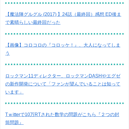
【魔法陣グルグル (2017) 】24話（最終回）感想 ED後ま
で素晴らしい最終回だった
【画像】コロコロの『コロッケ！』、大人になってしま
う
ロックマン11ディレクター、ロックマンDASHやエグゼ
の新作開発について「ファンが望んでいることは知って
います」
Tｗitterで10万RTされた数学の問題がこちら『２つの封
筒問題』