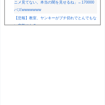
ニメ見てない。本当の闇を見せるね」←170000
バズwwwwwww
【悲報】教室、ヤンキーがブチ切れでとんでもな
い空気になるｗｗｗｗ
【画像】ホロライブのあの人、なんか個人情報を
色々映してしまうｗｗｗｗｗｗ
仏F1記者「アロンソが2年契約延長に向けアスト
ンマーチンに年間4000万ユーロ（約72.8億円）
を要求」
グラボそんなにすぐ壊れる？
F1ハンガリーGPのアストンマーチンの改善にパ
パストロール興奮「工場の男子＆女子の努力のお
かげ」
「メガミデバイス 皇巫（オウブ） ツクヨミ レガ