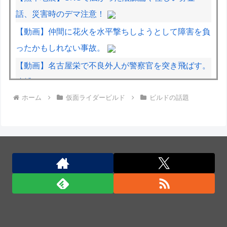
話、災害時のデマ注意！
【動画】仲間に花火を水平撃ちしようとして障害を負
ったかもしれない事故。
【動画】名古屋栄で不良外人が警察官を突き飛ばす。
逮捕しろやｗｗｗ
ホーム
仮面ライダービルド
ビルドの話題
大将「何握りやしょう？」Z世代新人「じゃあサーモ
ンで」社長「ぶほっw」部長「あー…」ワイ「ばっ、
バカっ！すいません大将！」
米軍、長射程精密ミサイルほぼ使い切る…「危険な水
準まで減少」と軍高官が警告！
米軍、長射程精密ミサイルほぼ使い切る…「危険な水
準まで減少」と軍高官が警告！
ポーランド軍、衛生部隊と民間医療従事者が参加した