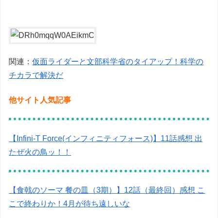
関連：
仮面ライダーと文部科学省のタイアップ！科学の
チカラで解決だ
他サイト人気記事
【Infini-T Force(インフィニティフォース)】11話感想 出
たぜ火の鳥ッ！！
【食戟のソーマ 餐の皿（3期）】12話（最終回）感想 こ
こで終わりか！4月が待ち遠しいな