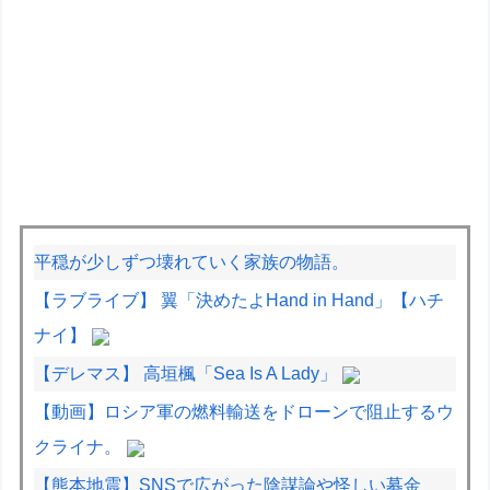
平穏が少しずつ壊れていく家族の物語。
【ラブライブ】 翼「決めたよHand in Hand」【ハチ
ナイ】
【デレマス】 高垣楓「Sea Is A Lady」
【動画】ロシア軍の燃料輸送をドローンで阻止するウ
クライナ。
【熊本地震】SNSで広がった陰謀論や怪しい募金