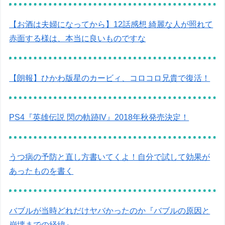
【お酒は夫婦になってから】12話感想 綺麗な人が照れて
赤面する様は、本当に良いものですな
【朗報】ひかわ版星のカービィ、コロコロ兄貴で復活！
PS4『英雄伝説 閃の軌跡IV』2018年秋発売決定！
うつ病の予防と直し方書いてくよ！自分で試して効果が
あったものを書く
バブルが当時どれだけヤバかったのか『バブルの原因と
崩壊までの経緯』