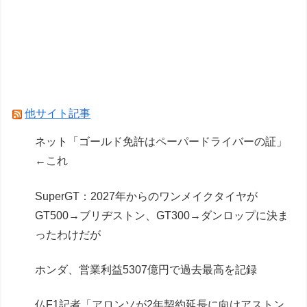
リア」コトブキヤデビュー…
オタクと終活って死ぬほど相性悪いと思う
【マクロスF】「VF-25F トルネード メサイア (大
気圏内仕様)」プラモデル 試作画像追加【明日発
売】
他サイト記事
Powered by livedoor 相互RSS
ネット「ゴールド免許はペーパードライバーの証」
←これ
SuperGT：2027年からのワンメイクタイヤが
GT500→ブリヂストン、GT300→ダンロップに決ま
ったわけだが
ホンダ、営業利益5307億円で過去最高を記録
仏F1記者「アロンソが2年契約延長に向けアストン