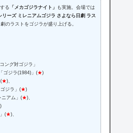
映する
「メカゴジラナイト」
も実施。会場では
リーズ ミレニアムゴジラ さよなら日劇 ラス
売。日劇のラストをゴジラが盛り上げる。
グコング対ゴジラ」
「ゴジラ(1984)」(
★
)
(
★
)、
スゴジラ」(
★
)
ミレニアム」(
★
)、
)
」(
★
)、