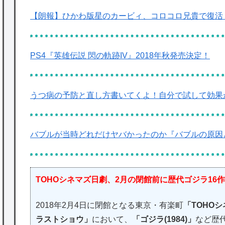
【朗報】ひかわ版星のカービィ、コロコロ兄貴で復活
PS4『英雄伝説 閃の軌跡IV』2018年秋発売決定！
うつ病の予防と直し方書いてくよ！自分で試して効果
バブルが当時どれだけヤバかったのか『バブルの原因
TOHOシネマズ日劇、2月の閉館前に歴代ゴジラ16
2018年2月4日に閉館となる東京・有楽町
「TOHOシ
ラストショウ」
において、
「ゴジラ(1984)」
など歴