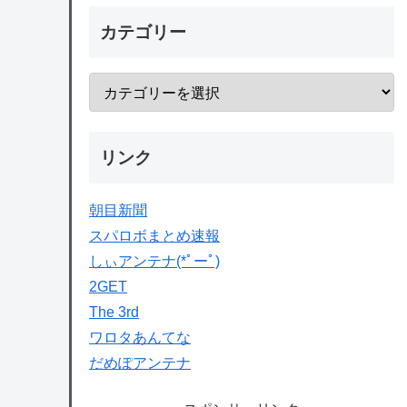
カテゴリー
リンク
朝目新聞
スパロボまとめ速報
しぃアンテナ(*ﾟーﾟ)
2GET
The 3rd
ワロタあんてな
だめぽアンテナ