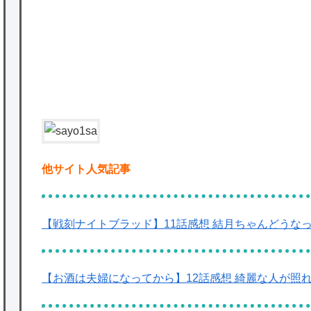
ど
★【ワートリ】2周目も全員でやる隊と分担
でやる隊はそれぞれどの位いるんだろうか特
別課題消化時は別として
Powered by livedoor 相互RSS
他サイト人気記事
【戦刻ナイトブラッド】11話感想 結月ちゃんどうな
【お酒は夫婦になってから】12話感想 綺麗な人が照