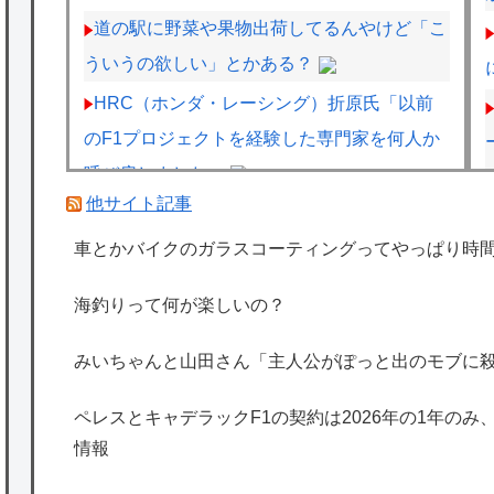
道の駅に野菜や果物出荷してるんやけど「こ
ういうの欲しい」とかある？
HRC（ホンダ・レーシング）折原氏「以前
のF1プロジェクトを経験した専門家を何人か
呼び戻しました」
他サイト記事
「THE NORTH FACE」の人気が低下
車とかバイクのガラスコーティングってやっぱり時
飼いネコと添い寝するのが理想なんです。
ネコが自分から布団にもぐり込んでくる様で
海釣りって何が楽しいの？
きませんか？【再】
海外「日本は特別！」日本の地震支援を申し
みいちゃんと山田さん「主人公がぽっと出のモブに
出たあの親日経営者に海外が大騒ぎ
ペレスとキャデラックF1の契約は2026年の1年のみ
海外「勘弁して！」米国人が最も恐れる日本
情報
の為替介入再びで海外が大騒ぎ