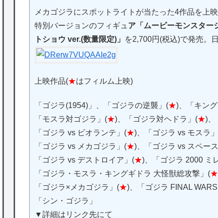
メカゴジラにスポットライトが当たった4作品を上
特別バージョンのフィギュ
ア「ムービーモンスターシ
トショウ ver.(数量限定)」
を2,700円(税込)で発
上映作品(
★
はフィルム上映)
「ゴジラ(1954)」、「ゴジラの逆襲」(
★
)、「キン
「モスラ対ゴジラ」(
★
)、「ゴジラ対ヘドラ」(
★
)、
「ゴジラ vs ビオランテ」(
★
)、「ゴジラ vs モスラ」
「ゴジラ vs メカゴジラ」(
★
)、「ゴジラ vs スペー
「ゴジラ vs デストロイア」(
★
)、「ゴジラ 2000 
「ゴジラ・モスラ・キングギドラ 大怪獣総攻撃」(
★
「ゴジラ×メカゴジラ」(
★
)、「ゴジラ FINAL WARS
「シン・ゴジラ」
▼詳細はリンク先にて