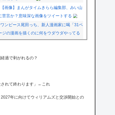
【画像】まんがタイムきらら編集部、みい山
に苦言か？意味深な画像をツイートする
ワンピース尾田っち、新人漫画家に喝「31ペ
ージの漫画を描くのに何をウダウダやってる
んですか」
【悲報】日本の歴史、ついに『崩壊』してし
間経過で剥がれるの？
まう・・・・・
加藤純一のニコニコ老人会RUSTだが誰視点
で見たい？
殺されて終わります」←これ
【ホロライブ】これはこれでちょっと裏来い
よに見える
、2027年に向けてウィリアムズと交渉開始との
【朗報】SUSURUさん、視聴者が選ぶ二郎
系ランキング2026を発表！