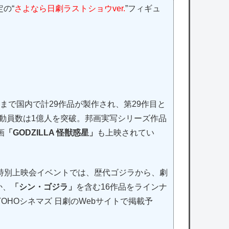
の“
さよなら日劇ラストショウver.
”フィギュ
これまで国内で計29作品が製作され、第29作目と
動員数は1億人を突破。邦画実写シリーズ作品
画
「GODZILLA 怪獣惑星」
も上映されてい
特別上映会イベントでは、歴代ゴジラから、劇
か、
「シン・ゴジラ」
を含む16作品をラインナ
TOHOシネマズ 日劇のWebサイトで掲載予