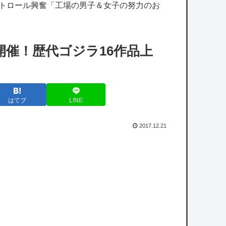
ストロール興奮「工場の男子＆女子の努力のお
【艦これ】煙幕してんのに大暴れしすぎちゃ
うか？
【艦これ】バニ黒潮親潮 他
催！歴代ゴジラ16作品上
桜木花道がモテないわけないだろwwwwww
【画像】小学生アイドル「りりぴ」の激痩せ
はてブ
LINE
ダンス動画にファンが『絶句』してしま
う・・・・
2017.12.21
【悲報】防犯カメラにバッチリ映った55歳露
出魔「身に覚えがありません」と容疑を否
認。どう言い訳する気だこれ
owered by livedoor 相互RSS