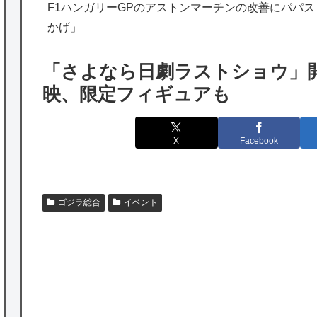
F1ハンガリーGPのアストンマーチンの改善にパパ
韓国人「実は日本経済を支えて生かしている
かげ」
のは韓国人である理由がこちら…」→「日本
も感謝してるらしい…（ﾌﾞﾙﾌﾞﾙ」＝韓国の反
「さよなら日劇ラストショウ」開
応
映、限定フィギュアも
海外「日本よ、お前がナンバーワンだ」 熊
本地震直後の日本の対応のスピードに世界が
X
Facebook
衝撃
★【ワートリ】細かい情報まで含めて構成さ
れたキャラの掛け合いだからなぁ（約100人）
ゴジラ総合
イベント
★【ワートリ】基本的に最上さんも迅に後事
を託すつもりで黒トリガー化したんじゃねえ
P
かな。
★【ワートリ】対ボーダーに特化とは言うけ