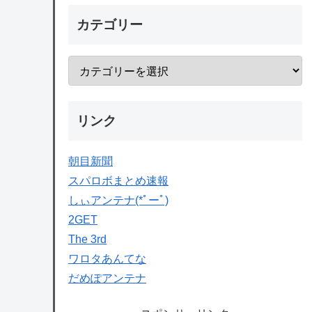
カテゴリー
リンク
朝目新聞
スパロボまとめ速報
しぃアンテナ(*ﾟーﾟ)
2GET
The 3rd
ワロタあんてな
だめぽアンテナ