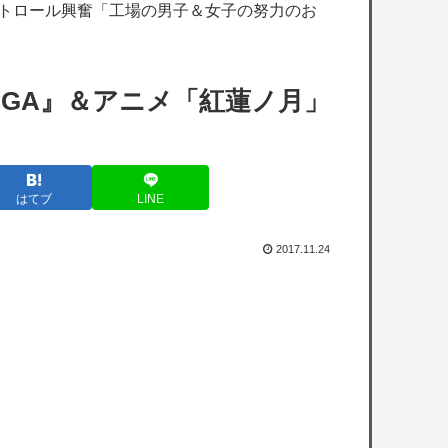
くなる？
ストロール興奮「工場の男子＆女子の努力のお
【ホロライブ】ねねち概要欄、小学生並みの
感想で草
NGA』＆アニメ「紅蓮ノ月」
【悲報】共同通信、ガチで逝く・・・・・・
【艦これ】今から提督に着任するなら皆吹雪
はてブ
LINE
初期艦なんだろうか
【艦これ】煙幕してんのに大暴れしすぎちゃ
2017.11.24
うか？
【艦これ】バニ黒潮親潮 他
【悲報】立川志らく、ガチでブチギレてしま
う！！！！！！
owered by livedoor 相互RSS