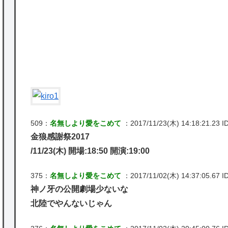
★【ワートリ】2周目も全員でやる隊と分担
でやる隊はそれぞれどの位いるんだろうか特
別課題消化時は別として
Powered by livedoor 相互RSS
509：
名無しより愛をこめて
：2017/11/23(木) 14:18:21.23 I
金狼感謝祭2017
/11/23(木) 開場:18:50 開演:19:00
375：
名無しより愛をこめて
：2017/11/02(木) 14:37:05.67 ID
神ノ牙の公開劇場少ないな
北陸でやんないじゃん