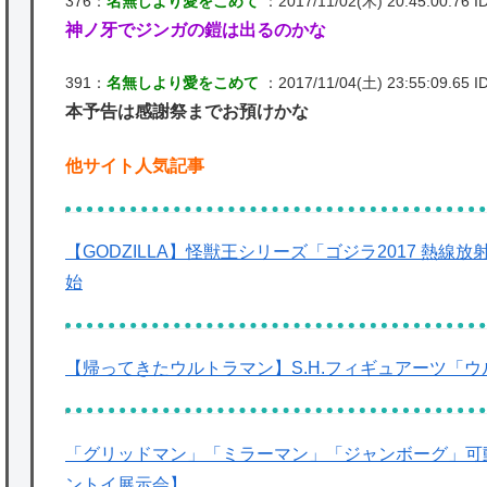
376：
名無しより愛をこめて
：2017/11/02(木) 20:45:00.76 ID
神ノ牙でジンガの鎧は出るのかな
391：
名無しより愛をこめて
：2017/11/04(土) 23:55:09.65 I
本予告は感謝祭までお預けかな
他サイト人気記事
【GODZILLA】怪獣王シリーズ「ゴジラ2017 熱線
始
【帰ってきたウルトラマン】S.H.フィギュアーツ「
「グリッドマン」「ミラーマン」「ジャンボーグ」可
ントイ展示会】