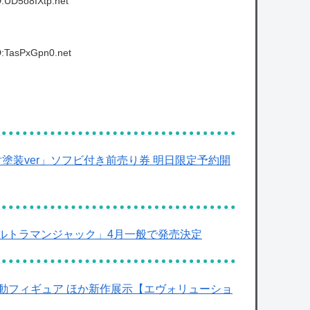
:UD5o8IXtp.net
D:TasPxGpn0.net
放射塗装ver」ソフビ付き前売り券 明日限定予約開
ウルトラマンジャック」4月一般で発売決定
動フィギュア ほか新作展示【エヴォリューショ