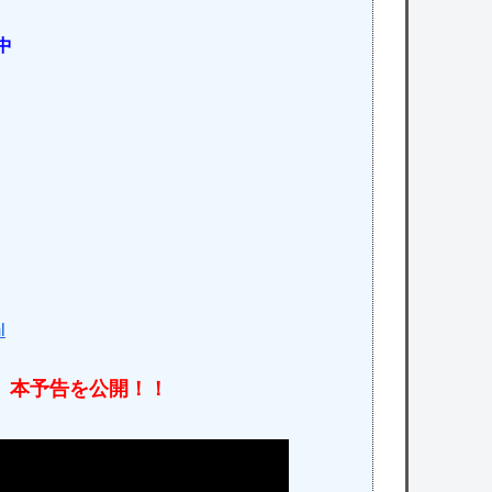
中
l
A-』本予告を公開！！