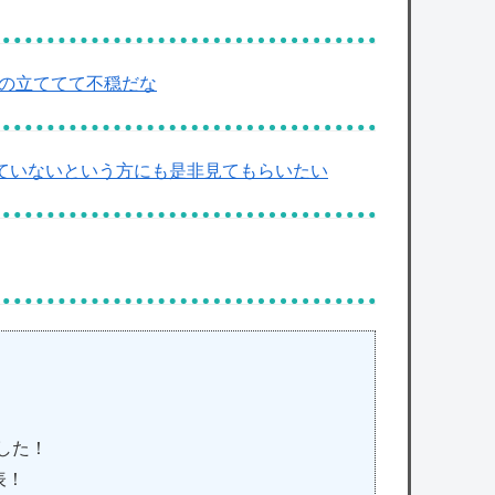
ぽいの立ててて不穏だな
見ていないという方にも是非見てもらいたい
！
した！
表！