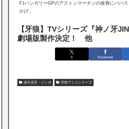
F1ハンガリーGPのアストンマーチンの改善にパパ
のは韓国人である理由がこちら…」→「日本
かげ」
も感謝してるらしい…（ﾌﾞﾙﾌﾞﾙ」＝韓国の反
応
【牙狼】TVシリーズ『神ノ牙JI
海外「日本よ、お前がナンバーワンだ」 熊
劇場版製作決定！ 他
本地震直後の日本の対応のスピードに世界が
衝撃
X
Facebook
★【ワートリ】細かい情報まで含めて構成さ
れたキャラの掛け合いだからなぁ（約100人）
道外流牙・ジンガ
牙狼アニメシリーズ
★【ワートリ】基本的に最上さんも迅に後事
を託すつもりで黒トリガー化したんじゃねえ
かな。
★【ワートリ】対ボーダーに特化とは言うけ
P
ど