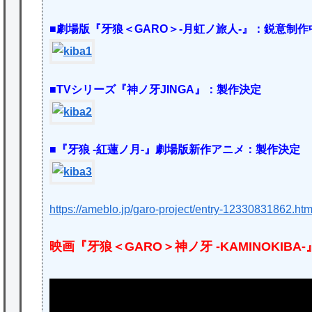
■劇場版『牙狼＜GARO＞-月虹ノ旅人-』：鋭意制作
■TVシリーズ『神ノ牙JINGA』：製作決定
■『牙狼 -紅蓮ノ月-』劇場版新作アニメ：製作決定
https://ameblo.jp/garo-project/entry-12330831862.htm
映画『牙狼＜GARO＞神ノ牙 -KAMINOKIB