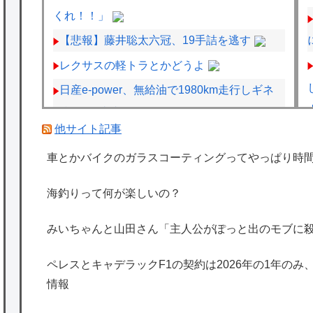
くれ！！」
【悲報】藤井聡太六冠、19手詰を逃す
レクサスの軽トラとかどうよ
日産e-power、無給油で1980km走行しギネ
ス記録を達成
他サイト記事
ペレスとキャデラックF1の契約は2026年の1
車とかバイクのガラスコーティングってやっぱり時
年のみ、2027年に向けてウィリアムズと交渉
開始との情報
海釣りって何が楽しいの？
海外「日本は特別！」日本の地震支援を申し
出たあの親日経営者に海外が大騒ぎ
みいちゃんと山田さん「主人公がぽっと出のモブに
海外「勘弁して！」米国人が最も恐れる日本
ペレスとキャデラックF1の契約は2026年の1年のみ
の為替介入再びで海外が大騒ぎ
情報
韓国人「実は日本経済を支えて生かしている