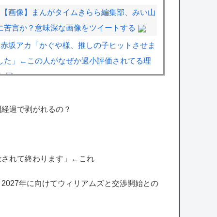
【画像】まんがタイムきらら編集部、みい山
に苦言か？意味深な画像をツイートする
赤坂アカ「かぐや様、推しの子ヒットさせま
した」←この人がなぜか過小評価されてる理
由
【画像】漫画家・桂正和、最新のパンツ＆お
尻のイラスト投稿にネット衝撃「この質感の
間経過で剥がれるの？
出し方」「実写かと思いました」
【速報】『有吉の夏休み』、とんでもない発
表をしてしまう！！！！！
殺されて終わります」←これ
超人気Vチューバーのはちみつパン一部店舗
、2027年に向けてウィリアムズと交渉開始との
だけなのか…絶望した
周防パトラさん、あまりオフのことを言わな