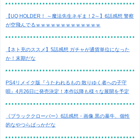
【UQ HOLDER！ ～魔法先生ネギま！2～】6話感想 警察
が空飛んでるｗｗｗｗｗｗｗｗｗｗｗｗｗ
【ネト充のススメ】5話感想 ガチャが通貨単位になった
か！末期だな
PS4リメイク版『うたわれるもの 散りゆく者への子守
唄』4月26日に発売決定！本作以降も様々な展開を予定
《ブラッククローバー》6話感想・画像 黒の暴牛、個性
的なやつらばっかだな