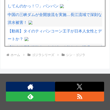
してんのかっ！♡」パンパン
中国の三峡ダムが全開放流を実施…長江流域で深刻な
洪水被害！
【動画】タイのティパンコーン王子が日本人女性とデ
ートか？
【熊本地震】避難者の食生活、改善急務…調理できず
ホーム
ゴジラシリーズ
シン・ゴジラ
「パン飽き飽き」断水なお３万戸超
【動画】DJI Neo2で釣りの自撮りをしようとした男
の悲劇（ノ∇`）
イタリア・ナポリ近郊で過去40年で最大規模の地震
「M4.7」の揺れを観測
防衛費、過去最大の約8兆9千億円要求へ…予算案で
膨張、迎撃用無人機・AIなど導入！