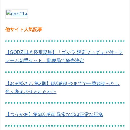
他サイト人気記事
【GODZILLA 怪獣惑星】「ゴジラ 限定フィギュア付－フ
レーム切手セット」郵便局で発売決定
【おそ松さん 第2期】6話感想 今までで一番頭使ったし
色々考えさせられられた
【つうかあ】第5話 感想 異常なのは正常な証拠