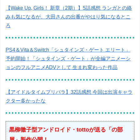
【Wake Up, Girls！ 新章（2期）】5話感想 ランガとの絡
みも気になるが、大田さんの出番がやはり気になるとこ
ろ
PS4＆Vita＆Switch「シュタインズ・ゲート エリート」
予約開始！「シュタインズ・ゲート」が全編アニメーシ
ョンのフルアニメADVとして 生まれ変わった作品
【アイドルタイムプリパラ】32話感想 今回は出演キャラ
クター多かったな
黒柳徹子型アンドロイド・tottoが送る「の部
屋」新作公開！