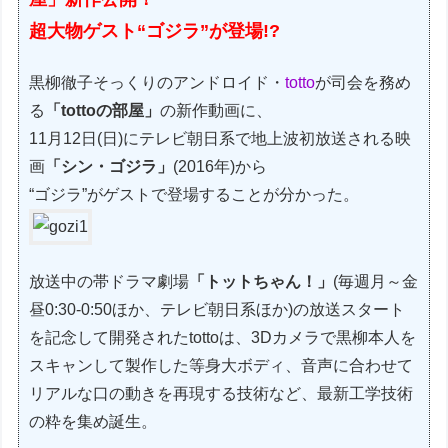
超大物ゲスト“ゴジラ”が登場!?
黒柳徹子そっくりのアンドロイド・
totto
が司会を務め
る
「tottoの部屋」
の新作動画に、
11月12日(日)にテレビ朝日系で地上波初放送される映
画
「シン・ゴジラ」
(2016年)から
“ゴジラ”がゲストで登場することが分かった。
放送中の帯ドラマ劇場
「トットちゃん！」
(毎週月～金
昼0:30-0:50ほか、テレビ朝日系ほか)の放送スタート
を記念して開発されたtottoは、3Dカメラで黒柳本人を
スキャンして製作した等身大ボディ、音声に合わせて
リアルな口の動きを再現する技術など、最新工学技術
の粋を集め誕生。