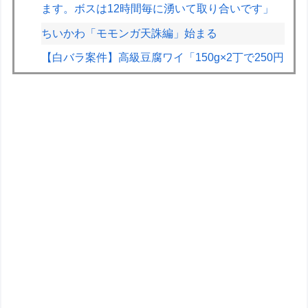
ます。ボスは12時間毎に湧いて取り合いです」
ちいかわ「モモンガ天誅編」始まる
【白バラ案件】高級豆腐ワイ「150g×2丁で250円
か…高いけど美味そうだし一丁買ってみるか！」
BYDの軽EV「ラッコ」受注が700台超 7月販売
は125台
専業主婦の妻が月3万ぐらいするサプリ飲んどる
んやが
【画像】新人社員、封筒の開封方法が予想外すぎ
るｗｗｗｗ
【悲報】坂口杏里を家に住ませてあげた結果ｗｗ
ｗｗ
【画像】ハンターハンターさん、ガチで最強の新