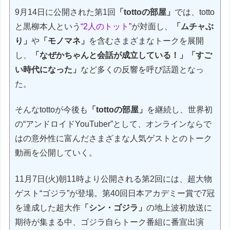
9月14日に公開された第1回
「tottoの部屋」
では、totto
と黒柳本人という
“2人のトット”
が対面し、
「ムチャぶ
り」
や
「モノマネ」
を含むさまざまなトークを展開
し、
「なぜかちゃんと会話が成立している！」「すご
い時代になった」
など多くの反響を呼び話題となっ
た。
そんなtottoが今後も
「tottoの部屋」
を継続し、世界初
の“アンドロイドYouTuber”として、オンラインならで
はの意外性に富んださまざまな人気ゲストとのトーク
動画を公開していく。
11月7日(火)朝11時より公開される第2回には、超大物
ゲスト“ゴジラ”が登場。第40回日本アカデミー賞で7冠
を達成した超大作
「シン・ゴジラ」
の地上波初放送に
期待が集まる中、ゴジラ自らトーク番組に番宣出演