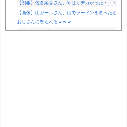
【朗報】佐倉綾音さん、やはりデカかった・・・
【画像】山ガールさん、山でラーメンを食べたら
おじさんに怒られるｗｗｗ
【悲報】人気プロゲーマーと結婚したグラドル、
息子の「自閉スペクトラム症」診断にショックで
泣く
【悲報】ポケポケ、1年で1600万人が引退・・・
ドラクエのブーメランて複数の敵に当たって戻っ
てくるけど
きまぐれオレンジロードみたいな青春を送りたい
なっっっっ
ミツオカ、新型スポーツカーのティザー画像「第
3弾」を公開！