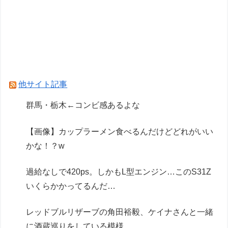
【棋王戦】豊島将之九段が中村太地八段に勝ち、
３回戦進出
レッドブルリザーブの角田裕毅、ケイナさんと一
緒に酒蔵巡りをしている模様
Powered by livedoor 相互RSS
他サイト記事
群馬・栃木←コンビ感あるよな
【画像】カップラーメン食べるんだけどどれがいい
かな！？w
過給なしで420ps。しかもL型エンジン…このS31Z
いくらかかってるんだ…
レッドブルリザーブの角田裕毅、ケイナさんと一緒
に酒蔵巡りをしている模様